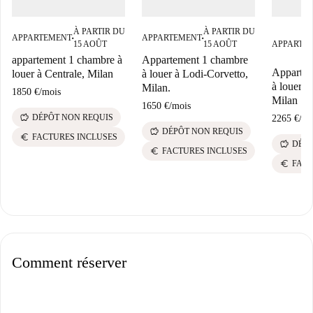
À PARTIR DU
À PARTIR DU
APPARTEMENT
APPARTEMENT
■
■
15 AOÛT
15 AOÛT
APPARTE
appartement 1 chambre à
Appartement 1 chambre
Appartem
louer à Centrale, Milan
à louer à Lodi-Corvetto,
à louer 
Milan.
1850 €
/
mois
Milan
1650 €
/
mois
savings
DÉPÔT NON REQUIS
2265 €
/
mo
savings
DÉPÔT NON REQUIS
euro
FACTURES INCLUSES
savings
DÉPÔ
euro
FACTURES INCLUSES
euro
FACT
Comment réserver