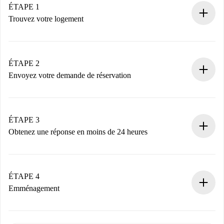
ÉTAPE 1
Trouvez votre logement
Processus de réservation 100% en ligne.
Logements et Propriétaires vérifiés.
Vous disposez à l’avance de toutes les informations
ÉTAPE 2
nécessaires.
Envoyez votre demande de réservation
Envoyez les informations essentielles sur votre profil et
votre mode de paiement.
Nous ne vous facturerons rien tant que le propriétaire
ÉTAPE 3
n’aura pas accepté.
Obtenez une réponse en moins de 24 heures
Le propriétaire dispose de 24 heures pour confirmer.
Si accepté, nous vous facturerons et vous mettrons en
contact avec le propriétaire.
ÉTAPE 4
Si refusé : aucun prélèvement et nous vous proposerons
Emménagement
d’autres options.
Accordez avec le propriétaire les détails de votre arrivée,
Documents requis si votre logement est «
Spotahome plus
remise des clés, etc.
».