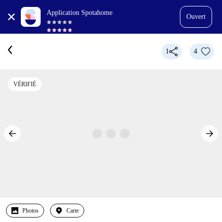
Application Spotahome
Ouvert
1
4
VÉRIFIÉ
Photos
Carte