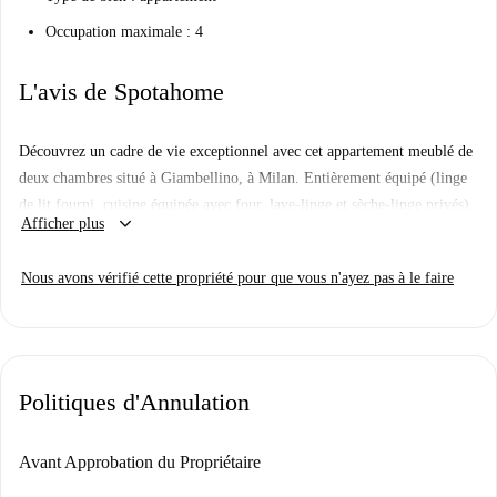
Occupation maximale : 4
L'avis de Spotahome
Découvrez un cadre de vie exceptionnel avec cet appartement meublé de
deux chambres situé à Giambellino, à Milan. Entièrement équipé (linge
de lit fourni, cuisine équipée avec four, lave-linge et sèche-linge privés),
keyboard_arrow_down
Afficher plus
cet appartement offre tout le nécessaire pour un séjour confortable. La
climatisation individuelle est disponible, et les factures d'électricité,
Nous avons vérifié cette propriété pour que vous n'ayez pas à le faire
d'eau, de gaz et de Wi-Fi sont comprises. Profitez également d'une
télévision pour vous divertir.
Le quartier de Giambellino est idéalement situé, à proximité de
nombreux sites d'intérêt. Des restaurants comme Tappa Lab et
Politiques d'Annulation
Rossopomado vous proposent de délicieuses expériences culinaires. Côté
loisirs et culture, le Social Lab et le Spazio Culturale Seicentro sont des
attractions incontournables à proximité. De plus, Freeshop 1 offre des
Avant Approbation du Propriétaire
commerces pratiques à proximité. Vivez dans un quartier dynamique et