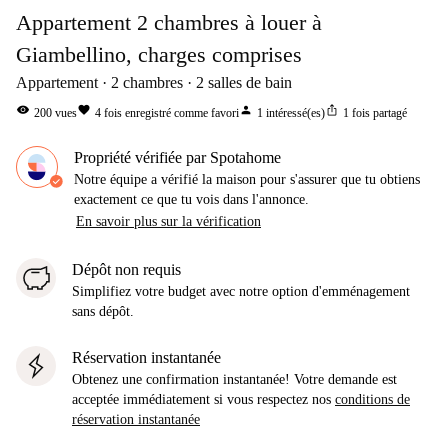
Appartement 2 chambres à louer à
Giambellino, charges comprises
Appartement
2
chambres
2
salles de bain
visibility
favorite
person
ios_share
200
vues
4
fois enregistré comme favori
1
intéressé(es)
1
fois partagé
Propriété vérifiée par Spotahome
Notre équipe a vérifié la maison pour s'assurer que tu obtiens
exactement ce que tu vois dans l'annonce.
En savoir plus sur la vérification
Dépôt non requis
Simplifiez votre budget avec notre option d'emménagement
sans dépôt.
Réservation instantanée
Obtenez une confirmation instantanée! Votre demande est
acceptée immédiatement si vous respectez nos
conditions de
réservation instantanée