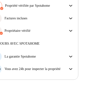
Propriété vérifiée par Spotahome
Notre équipe a vérifié la maison pour s'assurer que tu
obtiens exactement ce que tu vois dans l'annonce.
Factures incluses
En savoir plus sur la vérification
Profitez d'une vie sans soucis avec les factures
incluses, couvrant le loyer et les services pour une
Propriétaire vérifié
expérience de location sans tracas.
Professionnel
·
7 ans
avec nous
Plus d'informations sur ce propriétaire
JOURS AVEC SPOTAHOME
En savoir plus sur la vérification
La garantie Spotahome
Si le propriétaire annule votre réservation sans
préavis, nous allons soit (A) vous payer une chambre
Vous avez 24h pour inspecter la propriété
d'hôtel et vous aider à trouver un autre logement,
Si le bien ne correspond pas exactement à l'annonce
soit (B) vous rembourser en totalité.
que vous avez vue sur Spotahome, veuillez nous le
faire savoir dans les 24 heures suivant votre arrivée
afin que nous puissions trouver une solution.