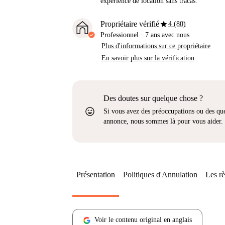
expérience de location sans tracas.
star
Propriétaire vérifié
4 (80)
Professionnel
·
7 ans
avec nous
Plus d'informations sur ce propriétaire
En savoir plus sur la vérification
Des doutes sur quelque chose ?
sentiment_very_satisfied
Si vous avez des préoccupations ou des que
annonce, nous sommes là pour vous aider.
Présentation
Politiques d'Annulation
Les rè
Voir le contenu original en anglais