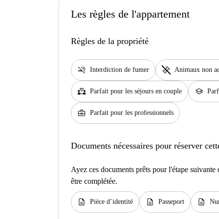
Les règles de l'appartement
Règles de la propriété
smoke_free
pet_supplies
Interdiction de fumer
Animaux non a
partner_heart
school
Parfait pour les séjours en couple
Parf
business_center
Parfait pour les professionnels
Documents nécessaires pour réserver cett
Ayez ces documents prêts pour l'étape suivante d
être complétée.
description
description
description
Pièce d’identité
Passeport
Num