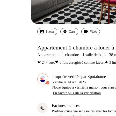
Photos
Carte
Vidéo
Appartement 1 chambre à louer à 
Appartement
1
chambre
1
salle de bain
38
visibility
favorite
person
247
vues
8
fois enregistré comme favori
3
in
Propriété vérifiée par Spotahome
Vérifié le
14 oct. 2025
Notre équipe a vérifié la maison pour s'ass
En savoir plus sur la vérification
Factures incluses
euro
Profitez d'une vie sans soucis avec les factu