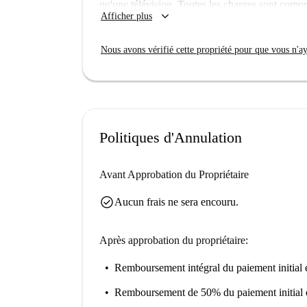
qu'une télévision. Toutes les charges sont compr
keyboard_arrow_down
Afficher plus
couples, les étudiants, les professionnels et les 
animaux et le tabac sont interdits. Le logement
Nous avons vérifié cette propriété pour que vous n'aye
garantissant ainsi la qualité de votre séjour.
Affori est un quartier animé de Milan, offrant de
proximité, vous pourrez découvrir la Bocca della
De nombreux restaurants, dont le Ristorante Plan
facilement accessibles. Installez-vous confortab
Politiques d'Annulation
des commodités de cet emplacement.
Avant Approbation du Propriétaire
check_circle
Aucun frais ne sera encouru.
Après approbation du propriétaire:
Remboursement intégral du paiement initial
e
Remboursement de 50% du paiement initial