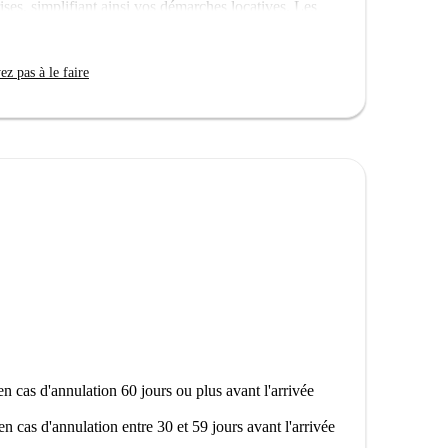
ises, simplifiant ainsi vos démarches locatives. Les
locataires Erasmus sont les bienvenus, mais les
 a été personnellement inspecté par Spotahome,
z pas à le faire
 nombreux restaurants et sites touristiques. À
 Verità A Dergano, un site touristique incontournable.
et, le Restaurant Norma's et le Jinyunfang, sont
lement dans cet appartement et profitez du confort et
n cas d'annulation 60 jours ou plus avant l'arrivée
en cas d'annulation entre 30 et 59 jours avant l'arrivée