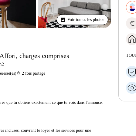
Voir toutes les photos
euro
Affori, charges comprises
TOU
m2
ios_share
téressé(es)
2
fois partagé
urer que tu obtiens exactement ce que tu vois dans l'annonce.
res incluses, couvrant le loyer et les services pour une