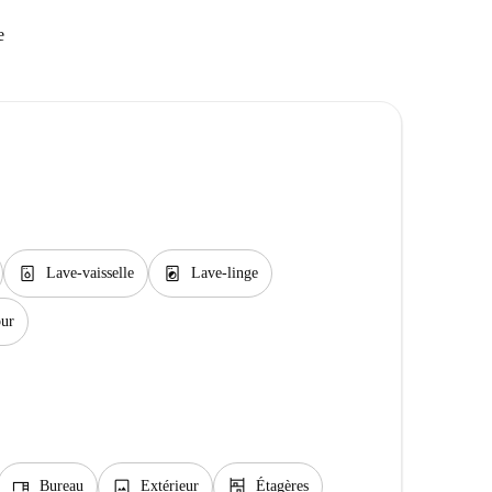
e
dishwasher_gen
local_laundry_service
Lave-vaisselle
Lave-linge
ur
desk
image
shelves
Bureau
Extérieur
Étagères