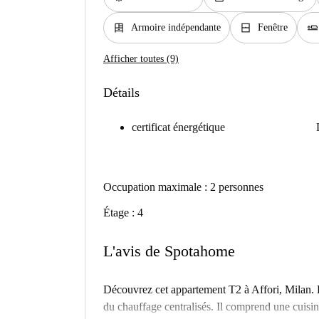
dresser
window_closed
airline_seat_flat
Armoire indépendante
Fenêtre
Afficher toutes (9)
Détails
certificat énergétique
Occupation maximale : 2 personnes
Étage : 4
L'avis de Spotahome
Découvrez cet appartement T2 à Affori, Milan. E
du chauffage centralisés. Il comprend une cuisine