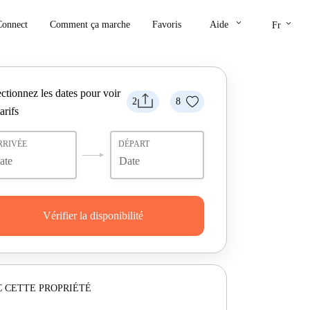
keyboard_arrow_down
keyboard_arrow_down
Connect
Comment ça marche
Favoris
Aide
Fr
ctionnez les dates pour voir
2
8
tarifs
RRIVÉE
DÉPART
Vérifier la disponibilité
 CETTE PROPRIÉTÉ