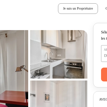
Je suis un Propriétaire
Séle
les 
A
AVEC