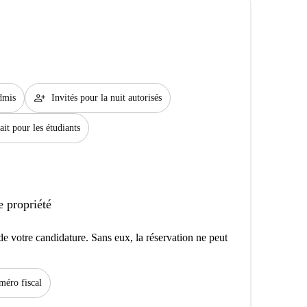
person_add
dmis
Invités pour la nuit autorisés
ait pour les étudiants
e propriété
e votre candidature. Sans eux, la réservation ne peut
éro fiscal