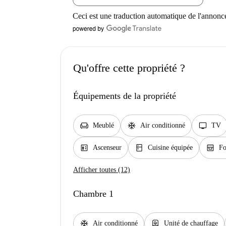
Ceci est une traduction automatique de l'annonc
Qu'offre cette propriété ?
Équipements de la propriété
chair
ac_unit
tv
Meublé
Air conditionné
TV
elevator
kitchen
oven_gen
Ascenseur
Cuisine équipée
Fo
Afficher toutes (12)
Chambre 1
ac_unit
water_heater
Air conditionné
Unité de chauffage