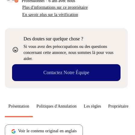
Professionnel
·
6 ans
avec nous
Plus d'informations sur ce propriétaire
En savoir plus sur la vérification
Des doutes sur quelque chose ?
Si vous avez des préoccupations ou des questions
sentiment_very_satisfied
concernant cette annonce, nous sommes là pour vous
aider.
Contactez Notre Équipe
Présentation
Politiques d'Annulation
Les règles
Propriétaire
Voir le contenu original en anglais