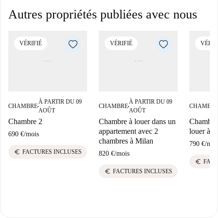
Autres propriétés publiées avec nous
VÉRIFIÉ
VÉRIFIÉ
VÉRIF
À PARTIR DU 09
À PARTIR DU 09
CHAMBRE
CHAMBRE
CHAMBR
■
■
AOÛT
AOÛT
Chambre 2
Chambre à louer dans un
Chambre 
appartement avec 2
louer à A
690 €
/
mois
chambres à Milan
790 €
/
moi
euro
FACTURES INCLUSES
820 €
/
mois
euro
FACT
euro
FACTURES INCLUSES