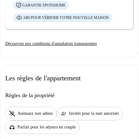
GARANTIE SPOTAHOME
24H POUR VÉRIFIER VOTRE NOUVELLE MAISON
Découvrez nos conditions d'annulation transparentes
Les règles de l'appartement
Règles de la propriété
pet_supplies
person_add
Animaux non admis
Invités pour la nuit autorisés
partner_heart
Parfait pour les séjours en couple