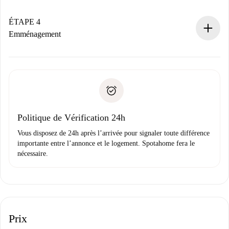
Si accepté, nous vous facturerons et vous mettrons en
contact avec le propriétaire.
ÉTAPE 4
Si refusé : aucun prélèvement et nous vous proposerons
Emménagement
d’autres options.
Accordez avec le propriétaire les détails de votre arrivée,
Documents requis si votre logement est «
Spotahome plus
remise des clés, etc.
».
Spotahome transférera le premier paiement au propriétaire
Pièce d’identité ou Passeport
uniquement si aucun problème n'est signalé.
Justificatif de solvabilité
Domiciliation bancaire
Politique de Vérification 24h
Vous disposez de 24h après l’arrivée pour signaler toute différence
importante entre l’annonce et le logement. Spotahome fera le
nécessaire.
Prix