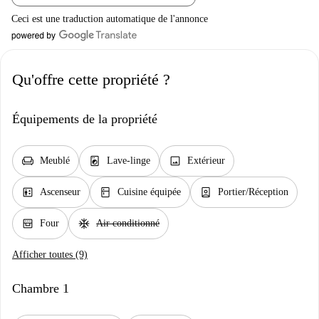
Ceci est une traduction automatique de l'annonce
Qu'offre cette propriété ?
Équipements de la propriété
chair
local_laundry_service
image
Meublé
Lave-linge
Extérieur
elevator
kitchen
person_book
Ascenseur
Cuisine équipée
Portier/Réception
oven_gen
ac_unit
Four
Air conditionné
Afficher toutes (9)
Chambre 1