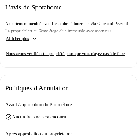
L'avis de Spotahome
Appartement meublé avec 1 chambre à louer sur Via Giovanni Pezzotti.
La propriété est au 6ème étage d'un immeuble avec ascenseur.
keyboard_arrow_down
Afficher plus
Nous avons vérifié cette propriété pour que vous n'ayez pas à le faire
Politiques d'Annulation
Avant Approbation du Propriétaire
check_circle
Aucun frais ne sera encouru.
Après approbation du propriétaire: