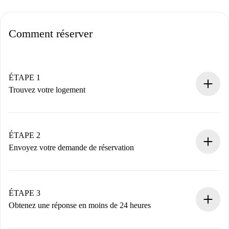
Comment réserver
ÉTAPE 1
Trouvez votre logement
Processus de réservation 100% en ligne.
Logements et Propriétaires vérifiés.
Vous disposez à l’avance de toutes les informations
ÉTAPE 2
nécessaires.
Envoyez votre demande de réservation
Envoyez les informations essentielles sur votre profil et
votre mode de paiement.
Nous ne vous facturerons rien tant que le propriétaire
ÉTAPE 3
n’aura pas accepté.
Obtenez une réponse en moins de 24 heures
Le propriétaire dispose de 24 heures pour confirmer.