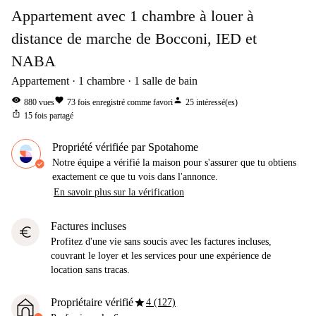
Appartement avec 1 chambre à louer à
distance de marche de Bocconi, IED et
NABA
Appartement
1
chambre
1
salle de bain
visibility
favorite
person
880
vues
73
fois enregistré comme favori
25
intéressé(es)
ios_share
15
fois partagé
Propriété vérifiée par Spotahome
Notre équipe a vérifié la maison pour s'assurer que tu obtiens
exactement ce que tu vois dans l'annonce.
En savoir plus sur la vérification
Factures incluses
euro
Profitez d'une vie sans soucis avec les factures incluses,
couvrant le loyer et les services pour une expérience de
location sans tracas.
star
Propriétaire vérifié
4 (127)