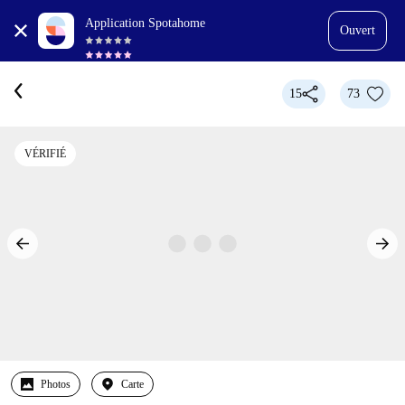
Application Spotahome
Ouvert
15
73
VÉRIFIÉ
Photos
Carte