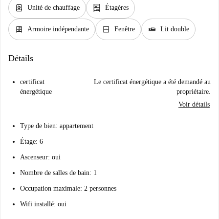
water_heater
shelves
Unité de chauffage
Étagères
dresser
window_closed
airline_seat_flat
Armoire indépendante
Fenêtre
Lit double
Détails
certificat
Le certificat énergétique a été demandé au
énergétique
propriétaire.
Voir détails
Type de bien: appartement
Étage: 6
Ascenseur: oui
Nombre de salles de bain: 1
Occupation maximale: 2 personnes
Wifi installé: oui