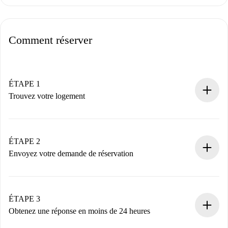
Comment réserver
ÉTAPE 1
Trouvez votre logement
Processus de réservation 100% en ligne.
Logements et Propriétaires vérifiés.
Vous disposez à l’avance de toutes les informations
ÉTAPE 2
nécessaires.
Envoyez votre demande de réservation
Envoyez les informations essentielles sur votre profil et
votre mode de paiement.
Nous ne vous facturerons rien tant que le propriétaire
ÉTAPE 3
n’aura pas accepté.
Obtenez une réponse en moins de 24 heures