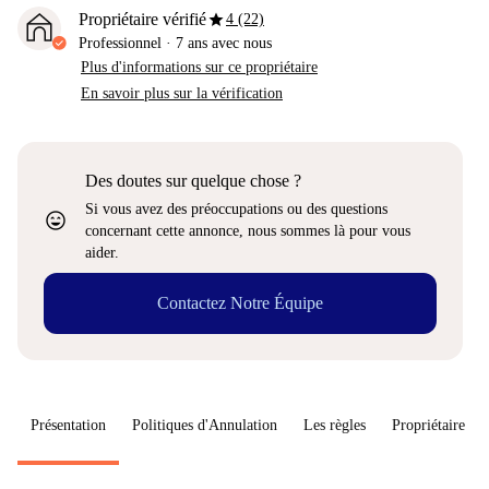
star
Propriétaire vérifié
4 (22)
Professionnel
·
7 ans
avec nous
Plus d'informations sur ce propriétaire
En savoir plus sur la vérification
Des doutes sur quelque chose ?
Si vous avez des préoccupations ou des questions
sentiment_very_satisfied
concernant cette annonce, nous sommes là pour vous
aider.
Contactez Notre Équipe
Présentation
Politiques d'Annulation
Les règles
Propriétaire