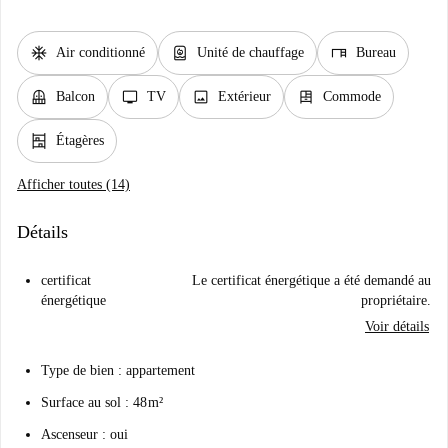
ac_unit
water_heater
desk
Air conditionné
Unité de chauffage
Bureau
balcony
tv
image
dresser
Balcon
TV
Extérieur
Commode
shelves
Étagères
Afficher toutes (14)
Détails
certificat
Le certificat énergétique a été demandé au
énergétique
propriétaire.
Voir détails
Type de bien : appartement
Surface au sol : 48 m²
Ascenseur : oui