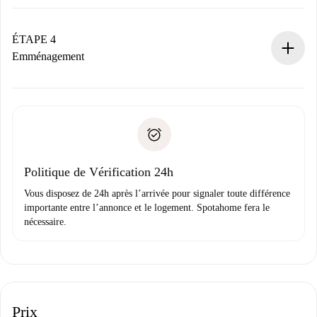
Le propriétaire dispose de 24 heures pour confirmer.
Si accepté, nous vous facturerons et vous mettrons en
contact avec le propriétaire.
ÉTAPE 4
Si refusé : aucun prélèvement et nous vous proposerons
Emménagement
d’autres options.
Accordez avec le propriétaire les détails de votre arrivée,
Documents requis si votre logement est «
Spotahome plus
remise des clés, etc.
».
Spotahome transférera le premier paiement au propriétaire
Pièce d’identité ou Passeport
uniquement si aucun problème n'est signalé.
Justificatif de solvabilité
Domiciliation bancaire
Politique de Vérification 24h
Vous disposez de 24h après l’arrivée pour signaler toute différence
importante entre l’annonce et le logement. Spotahome fera le
nécessaire.
Prix