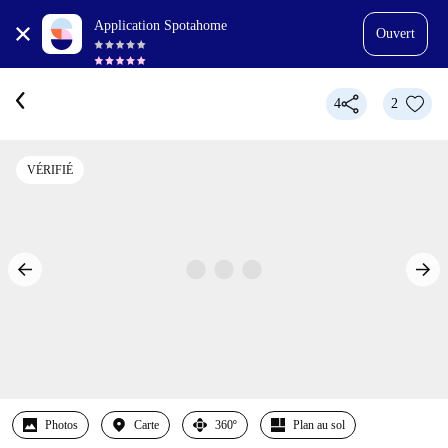
Application Spotahome
Ouvert
4
2
VÉRIFIÉ
Photos
Carte
360º
Plan au sol