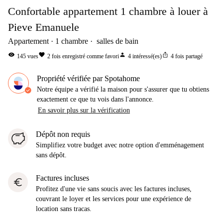
Confortable appartement 1 chambre à louer à
Pieve Emanuele
Appartement
1
chambre
salles de bain
visibility
favorite
person
ios_share
145
vues
2
fois enregistré comme favori
4
intéressé(es)
4
fois partagé
Propriété vérifiée par Spotahome
Notre équipe a vérifié la maison pour s'assurer que tu obtiens
exactement ce que tu vois dans l'annonce.
En savoir plus sur la vérification
Dépôt non requis
Simplifiez votre budget avec notre option d'emménagement
sans dépôt.
Factures incluses
euro
Profitez d'une vie sans soucis avec les factures incluses,
couvrant le loyer et les services pour une expérience de
location sans tracas.