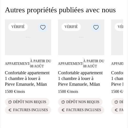
Autres propriétés publiées avec nous
VÉRIFIÉ
VÉRIFIÉ
VÉRIF
À PARTIR DU
À PARTIR DU
APPARTEMENT
APPARTEMENT
APPARTE
■
■
08 AOÛT
08 AOÛT
Confortable appartement
Confortable appartement
Conforta
1 chambre à louer à
1 chambre à louer à
1 chambre
Pieve Emanuele, Milan
Pieve Emanuele, Milan
Pieve Em
1500 €
/
mois
1500 €
/
mois
1500 €
/
mo
savings
savings
savings
DÉPÔT NON REQUIS
DÉPÔT NON REQUIS
DÉPÔ
euro
euro
euro
FACTURES INCLUSES
FACTURES INCLUSES
FACT