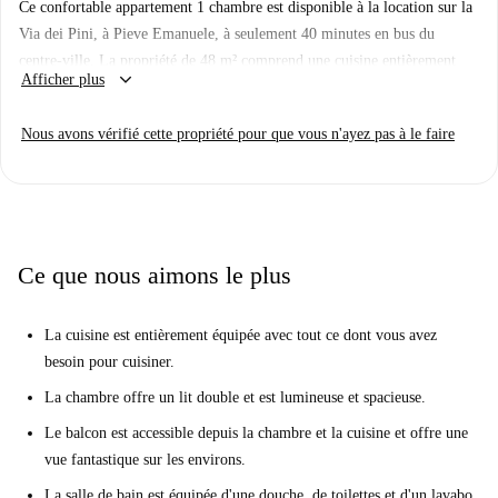
Ce confortable appartement 1 chambre est disponible à la location sur la
Via dei Pini, à Pieve Emanuele, à seulement 40 minutes en bus du
centre-ville. La propriété de 48 m² comprend une cuisine entièrement
keyboard_arrow_down
Afficher plus
équipée et un coin repas, avec accès à un balcon privé. La chambre
comprend un lit double et la salle de bains comprend une douche et des
Nous avons vérifié cette propriété pour que vous n'ayez pas à le faire
toilettes.
Cet appartement est situé dans une résidence. Il y a un bar / pizzeria et
un salon, une salle de sport, un supermarché, une pharmacie, une
banque, un coiffeur, une navette gratuite pour l'université Humanitas et
la station de métro la plus proche et une buanderie commune.
Ce que nous aimons le plus
La cuisine est entièrement équipée avec tout ce dont vous avez
besoin pour cuisiner.
La chambre offre un lit double et est lumineuse et spacieuse.
Le balcon est accessible depuis la chambre et la cuisine et offre une
vue fantastique sur les environs.
La salle de bain est équipée d'une douche, de toilettes et d'un lavabo.