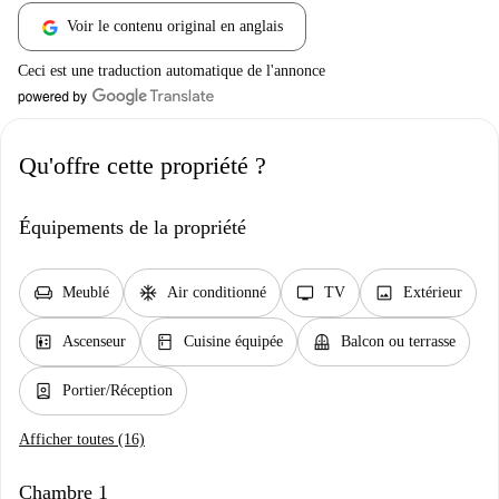
Voir le contenu original en anglais
Ceci est une traduction automatique de l'annonce
Qu'offre cette propriété ?
Équipements de la propriété
chair
ac_unit
tv
image
Meublé
Air conditionné
TV
Extérieur
elevator
kitchen
balcony
Ascenseur
Cuisine équipée
Balcon ou terrasse
person_book
Portier/Réception
Afficher toutes (16)
Chambre 1