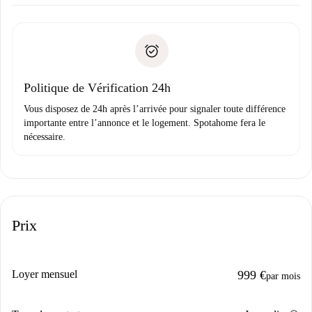
Accordez avec le propriétaire les détails de votre arrivée,
Documents requis si votre logement est «
Spotahome plus
remise des clés, etc.
».
Spotahome transférera le premier paiement au propriétaire
Pièce d’identité ou Passeport
uniquement si aucun problème n'est signalé.
Justificatif de solvabilité
Domiciliation bancaire
Politique de Vérification 24h
Vous disposez de 24h après l’arrivée pour signaler toute différence
importante entre l’annonce et le logement. Spotahome fera le
nécessaire.
Prix
Loyer mensuel
999 €
par mois