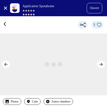
Application Spotahome
Ouvert
4
5
Photos
Carte
Autres chambres