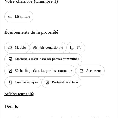
Votre chambre (Chambre 1)
airline_seat_flat
Lit simple
Équipements de la propriété
chair
ac_unit
tv
Meublé
Air conditionné
TV
local_laundry_service
Machine à laver dans les parties communes
local_laundry_service
elevator
Sèche-linge dans les parties communes
Ascenseur
kitchen
person_book
Cuisine équipée
Portier/Réception
Afficher toutes (16)
Détails