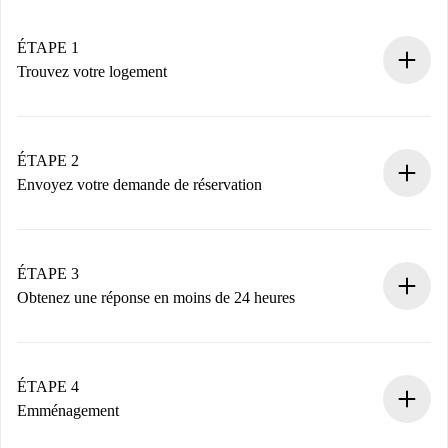
ÉTAPE 1
Trouvez votre logement
Processus de réservation 100% en ligne.
Logements et Propriétaires vérifiés.
Vous disposez à l’avance de toutes les informations
ÉTAPE 2
nécessaires.
Envoyez votre demande de réservation
Envoyez les informations essentielles sur votre profil et
votre mode de paiement.
Nous ne vous facturerons rien tant que le propriétaire
ÉTAPE 3
n’aura pas accepté.
Obtenez une réponse en moins de 24 heures
Le propriétaire dispose de 24 heures pour confirmer.
Si accepté, nous vous facturerons et vous mettrons en
contact avec le propriétaire.
ÉTAPE 4
Si refusé : aucun prélèvement et nous vous proposerons
Emménagement
d’autres options.