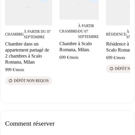
À PARTIR
CHAMBRE
DU 07
À PARTIR DU 07
À PA
■
CHAMBRE
RÉSIDENCE
■
■
SEPTEMBRE
SEPTEMBRE
07 S
Chambre à Scalo
Chambre dans un
Résidence à lo
Romana, Milan.
appartement partagé de
Scalo Romana,
2 chambres à Scalo
699 €
/
mois
699 €
/
mois
Romana, Milan
savings
DÉPÔT NON
999 €
/
mois
savings
DÉPÔT NON REQUIS
Comment réserver