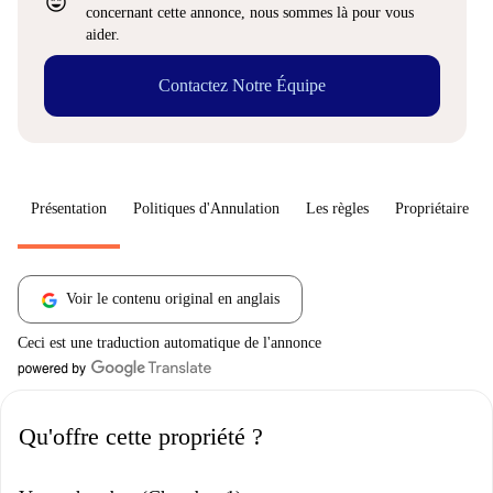
sentiment_very_satisfied
concernant cette annonce, nous sommes là pour vous
aider.
Contactez Notre Équipe
Présentation
Politiques d'Annulation
Les règles
Propriétaire
Voir le contenu original en anglais
Ceci est une traduction automatique de l'annonce
Qu'offre cette propriété ?