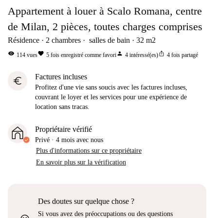
Appartement à louer à Scalo Romana, centre
de Milan, 2 pièces, toutes charges comprises
Résidence
2
chambres
salles de bain
32
m2
visibility
favorite
person
ios_share
114
vues
5
fois enregistré comme favori
4
intéressé(es)
4
fois partagé
Factures incluses
euro
Profitez d'une vie sans soucis avec les factures incluses,
couvrant le loyer et les services pour une expérience de
location sans tracas.
Propriétaire vérifié
Privé
·
4 mois
avec nous
Plus d'informations sur ce propriétaire
En savoir plus sur la vérification
Des doutes sur quelque chose ?
Si vous avez des préoccupations ou des questions