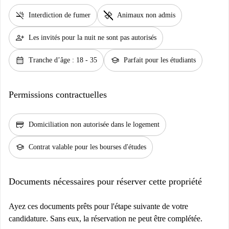
smoke_free
pet_supplies
Interdiction de fumer
Animaux non admis
person_add
Les invités pour la nuit ne sont pas autorisés
calendar_month
school
Tranche d’âge : 18 - 35
Parfait pour les étudiants
Permissions contractuelles
credit_score
Domiciliation non autorisée dans le logement
school
Contrat valable pour les bourses d'études
Documents nécessaires pour réserver cette propriété
Ayez ces documents prêts pour l'étape suivante de votre
candidature. Sans eux, la réservation ne peut être complétée.