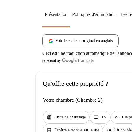
Présentation
Politiques d'Annulation
Les rè
Voir le contenu original en anglais
Ceci est une traduction automatique de l'annonc
Qu'offre cette propriété ?
Votre chambre (Chambre 2)
water_heater
tv
key
Unité de chauffage
TV
Clé p
window_closed
airline_seat_flat
Fenêtre avec vue sur la rue
Lit double