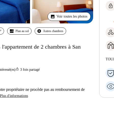
lock
Voir toutes les photos
º
Plan au sol
Autres chambres
 l'appartement de 2 chambres à San
TOU
ios_share
ntéressé(es)
3
fois partagé
otre propriétaire ne procède pas au remboursement de
Plus d'informations