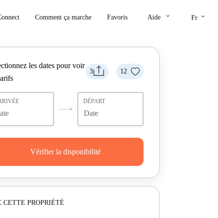
keyboard_arrow_down
keyboard_arrow_down
Connect
Comment ça marche
Favoris
Aide
Fr
ctionnez les dates pour voir
3
12
tarifs
RRIVÉE
DÉPART
Vérifier la disponibilité
 CETTE PROPRIÉTÉ