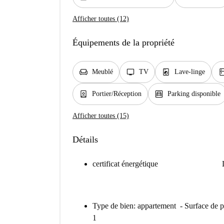
Afficher toutes (12)
Équipements de la propriété
chair
tv
local_laundry_service
kitc
Meublé
TV
Lave-linge
person_book
garage
Portier/Réception
Parking disponible
Afficher toutes (15)
Détails
certificat énergétique
Type de bien: appartement - Surface de p
1