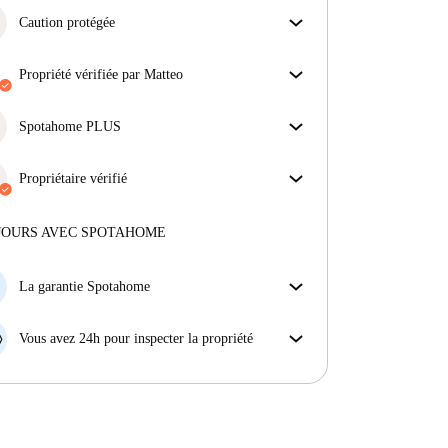
Caution protégée
Nous sommes là pour vous aider ! Si votre
propriétaire ne procède pas au remboursement de
propriété vérifiée par Matteo
votre cation, nous nous en chargerons.
Notre homechecker a examiné la maison pour
Plus d'informations
s'assurer que vous obtenez exactement ce que vous
Spotahome PLUS
voyez dans l'annonce.
Offre la meilleure expérience en matière de sécurité
En savoir plus sur la vérification
pour nos locataires en offrant l'accès aux normes de
Propriétaire vérifié
sécurité les plus élevées et un soutien supplémentaire
Privé
·
9 ans
avec nous
tout au long de la location.
Voir plus
Plus d'informations sur ce propriétaire
JOURS AVEC SPOTAHOME
En savoir plus sur la vérification
La garantie Spotahome
Si le propriétaire annule votre réservation sans
préavis, nous allons soit (A) vous payer une chambre
Vous avez 24h pour inspecter la propriété
d'hôtel et vous aider à trouver un autre logement,
Si le bien ne correspond pas exactement à l'annonce
soit (B) vous rembourser en totalité.
que vous avez vue sur Spotahome, veuillez nous le
faire savoir dans les 24 heures suivant votre arrivée
afin que nous puissions trouver une solution.