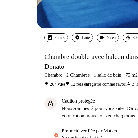
Photos
Carte
Vidéo
360
Chambre double avec balcon dans
Donato
Chambre
2
Chambres
1
salle de bain
75
m2
visibility
favorite
person
207
vues
12
fois enregistré comme favori
3
i
Caution protégée
lock
Nous sommes là pour vous aider ! Si v
votre cation, nous nous en chargerons.
propriété vérifiée par Matteo
Vérifié le
29 juil. 2017