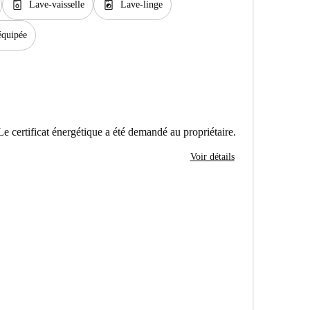
dishwasher_gen
local_laundry_service
Lave-vaisselle
Lave-linge
équipée
Le certificat énergétique a été demandé au propriétaire.
Voir détails