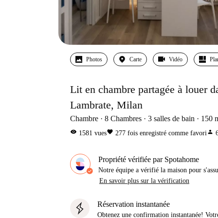
Photos
Carte
Vidéo
Pla
Lit en chambre partagée à louer 
Lambrate, Milan
Chambre
8
Chambres
3
salles de bain
150
visibility
favorite
person
1581
vues
277
fois enregistré comme favori
Propriété vérifiée par Spotahome
Notre équipe a vérifié la maison pour s'ass
En savoir plus sur la vérification
Réservation instantanée
Obtenez une confirmation instantanée! Votr