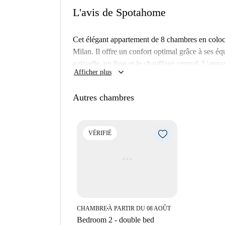
L'avis de Spotahome
Cet élégant appartement de 8 chambres en colocati
Milan. Il offre un confort optimal grâce à ses é
vaisselle, un four et le chauffage central. L'appa
keyboard_arrow_down
Afficher plus
meublé avec goût pour offrir un cadre de vie ch
sans animaux, il garantit une tranquillité absolu
Autres chambres
Spotahome, gage de son authenticité et de sa fiab
attractions touristiques de renom. Le Parco Lam
Via Palmanova, sont des lieux incontournables.
VÉRIFIÉ
situent également à proximité. Enfin, des restau
culinaire dynamique, sont facilement accessible
Spotahome !
CHAMBRE
À PARTIR DU 08 AOÛT
■
Bedroom 2 - double bed