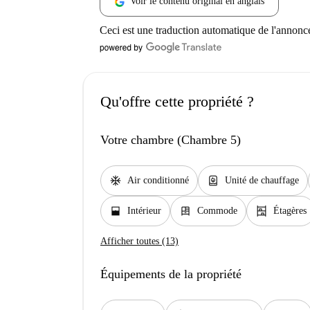
Voir le contenu original en anglais
Ceci est une traduction automatique de l'annonc
Qu'offre cette propriété ?
Votre chambre (Chambre 5)
ac_unit
water_heater
Air conditionné
Unité de chauffage
window_open
dresser
shelves
Intérieur
Commode
Étagères
Afficher toutes (13)
Équipements de la propriété