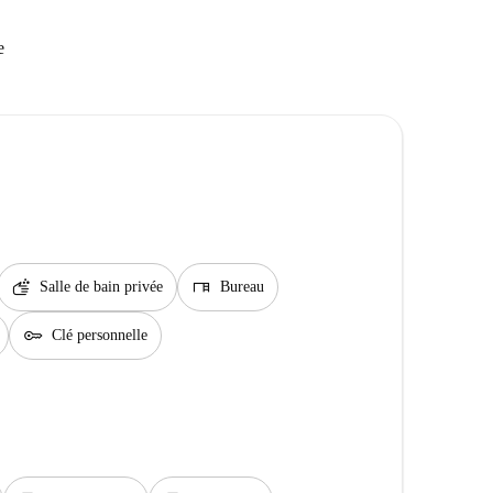
e
soap
desk
Salle de bain privée
Bureau
key
Clé personnelle