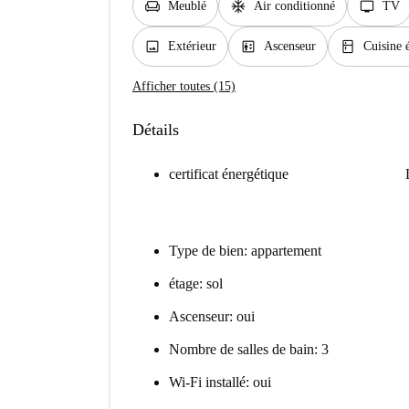
chair
ac_unit
tv
Meublé
Air conditionné
TV
image
elevator
kitchen
Extérieur
Ascenseur
Cuisine 
Afficher toutes (15)
Détails
certificat énergétique
Type de bien: appartement
étage: sol
Ascenseur: oui
Nombre de salles de bain: 3
Wi-Fi installé: oui