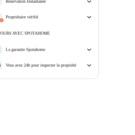
obtiens exactement ce que tu vois dans l'annonce.
Réservation Instantanée
En savoir plus sur la vérification
Bonne nouvelle : votre demande de réservation sera
acceptée immédiatement si elle satisfait les
Propriétaire vérifié
conditions de la Réservation Instantanée.
Professionnel
·
10 ans
avec nous
Plus d'informations sur ce propriétaire
JOURS AVEC SPOTAHOME
En savoir plus sur la vérification
La garantie Spotahome
Si le propriétaire annule votre réservation sans
préavis, nous allons soit (A) vous payer une chambre
Vous avez 24h pour inspecter la propriété
d'hôtel et vous aider à trouver un autre logement,
Si le bien ne correspond pas exactement à l'annonce
soit (B) vous rembourser en totalité.
que vous avez vue sur Spotahome, veuillez nous le
faire savoir dans les 24 heures suivant votre arrivée
afin que nous puissions trouver une solution.