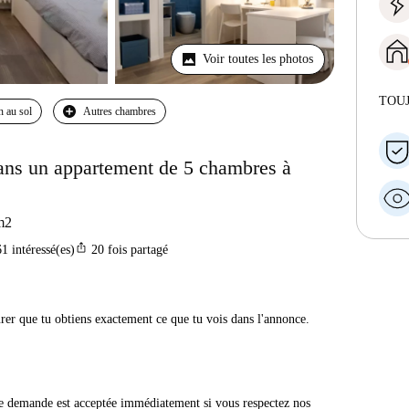
Voir toutes les photos
TOU
n au sol
Autres chambres
dans un appartement de 5 chambres à
m2
ios_share
61
intéressé(es)
20
fois partagé
urer que tu obtiens exactement ce que tu vois dans l'annonce.
e demande est acceptée immédiatement si vous respectez nos