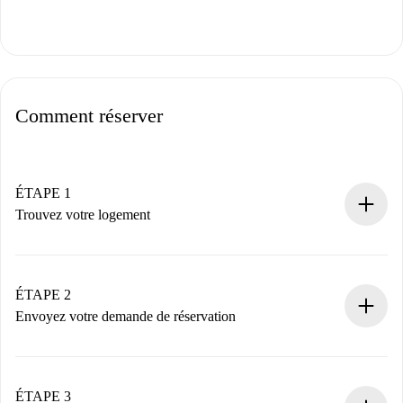
Comment réserver
ÉTAPE 1
Trouvez votre logement
Processus de réservation 100% en ligne.
Logements et Propriétaires vérifiés.
Vous disposez à l’avance de toutes les informations
ÉTAPE 2
nécessaires.
Envoyez votre demande de réservation
Envoyez les informations essentielles sur votre profil et
votre mode de paiement.
Nous ne vous facturerons rien tant que le propriétaire
ÉTAPE 3