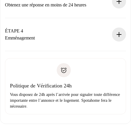
n’aura pas accepté.
Obtenez une réponse en moins de 24 heures
Le propriétaire dispose de 24 heures pour confirmer.
Si accepté, nous vous facturerons et vous mettrons en
contact avec le propriétaire.
ÉTAPE 4
Si refusé : aucun prélèvement et nous vous proposerons
Emménagement
d’autres options.
Accordez avec le propriétaire les détails de votre arrivée,
Documents requis si votre logement est «
Spotahome plus
remise des clés, etc.
».
Spotahome transférera le premier paiement au propriétaire
Pièce d’identité ou Passeport
uniquement si aucun problème n'est signalé.
Justificatif de solvabilité
Domiciliation bancaire
Politique de Vérification 24h
Vous disposez de 24h après l’arrivée pour signaler toute différence
importante entre l’annonce et le logement. Spotahome fera le
nécessaire.