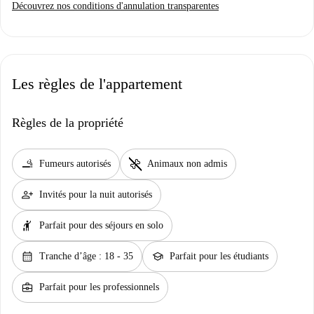
Découvrez nos conditions d'annulation transparentes
Les règles de l'appartement
Règles de la propriété
smoking_rooms
pet_supplies
Fumeurs autorisés
Animaux non admis
person_add
Invités pour la nuit autorisés
hail
Parfait pour des séjours en solo
calendar_month
school
Tranche d’âge : 18 - 35
Parfait pour les étudiants
business_center
Parfait pour les professionnels