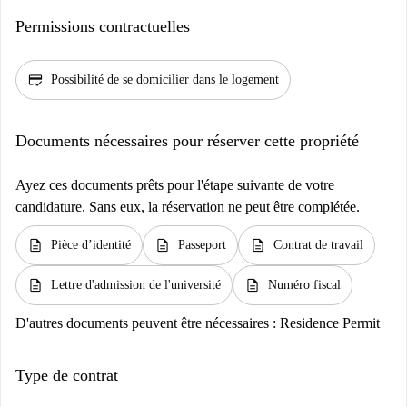
Permissions contractuelles
credit_score
Possibilité de se domicilier dans le logement
Documents nécessaires pour réserver cette propriété
Ayez ces documents prêts pour l'étape suivante de votre
candidature. Sans eux, la réservation ne peut être complétée.
description
description
description
Pièce d’identité
Passeport
Contrat de travail
description
description
Lettre d'admission de l'université
Numéro fiscal
D'autres documents peuvent être nécessaires :
Residence Permit
Type de contrat