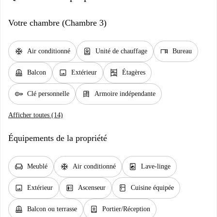
Votre chambre (Chambre 3)
ac_unit
water_heater
desk
Air conditionné
Unité de chauffage
Bureau
balcony
image
shelves
Balcon
Extérieur
Étagères
key
dresser
Clé personnelle
Armoire indépendante
Afficher toutes (14)
Équipements de la propriété
chair
ac_unit
local_laundry_service
Meublé
Air conditionné
Lave-linge
image
elevator
kitchen
Extérieur
Ascenseur
Cuisine équipée
balcony
person_book
Balcon ou terrasse
Portier/Réception