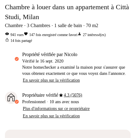
Chambre à louer dans un appartement à Città
Studi, Milan
Chambre
3
Chambres
1
salle de bain
70
m2
visibility
favorite
person
941
vues
147
fois enregistré comme favori
27
intéressé(es)
ios_share
14
fois partagé
propriété vérifiée par Nicolo
Vérifié le
16 sept. 2020
Notre homechecker a examiné la maison pour s'assurer que
vous obtenez exactement ce que vous voyez dans l'annonce.
En savoir plus sur la vérification
star
Propriétaire vérifié
4.3 (5076)
Professionnel
·
10 ans
avec nous
Plus d'informations sur ce propriétaire
En savoir plus sur la vérification