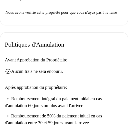
entièrement équipée ainsi qu'un balcon.
Le quartier environnant est adapté aux étudiants - l'université Politecnico
Nous avons vérifié cette propriété pour que vous n'ayez pas à le faire
di Milano se trouve à seulement 5 minutes à pied de l'appartement et
vous aurez un accès facile à plusieurs services de transports en commun.
Politiques d'Annulation
Avant Approbation du Propriétaire
check_circle
Aucun frais ne sera encouru.
Après approbation du propriétaire:
Remboursement intégral du paiement initial
en cas
d'annulation 60 jours ou plus avant l'arrivée
Remboursement de 50% du paiement initial
en cas
d'annulation entre 30 et 59 jours avant l'arrivée