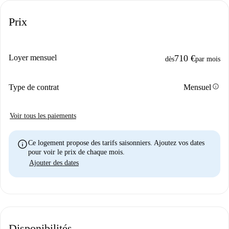
Prix
Loyer mensuel
710 €
dès
par mois
info
Type de contrat
Mensuel
Voir tous les paiements
info
Ce logement propose des tarifs saisonniers. Ajoutez vos dates
pour voir le prix de chaque mois.
Ajouter des dates
Disponibilités