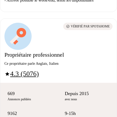
- Arrivée possible le week-end, selon les disponibilités
check_circle
VÉRIFIÉ PAR SPOTAHOME
Propriétaire professionnel
Ce propriétaire parle Anglais, Italien
4.3 (5076)
star
669
Depuis 2015
Annonces publiées
avec nous
9162
9-15h