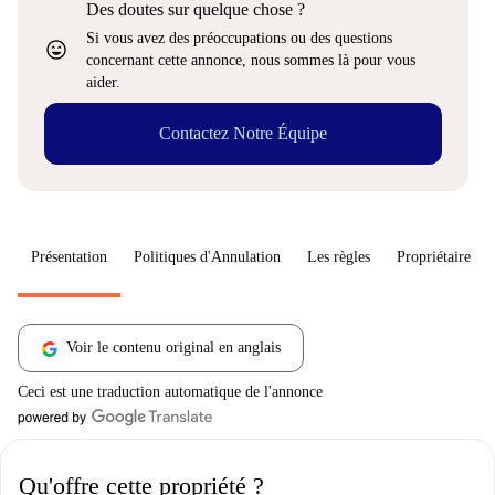
Des doutes sur quelque chose ?
Si vous avez des préoccupations ou des questions
sentiment_very_satisfied
concernant cette annonce, nous sommes là pour vous
aider.
Contactez Notre Équipe
Présentation
Politiques d'Annulation
Les règles
Propriétaire
Voir le contenu original en anglais
Ceci est une traduction automatique de l'annonce
Qu'offre cette propriété ?