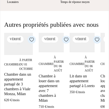
Locataires
Temps de réponse moyen
Autres propriétés publiées avec nous
VÉRIFIÉ
VÉRIFIÉ
VÉRIFIÉ
V
À
À
À PARTIR
PARTIR
PARTIR
CHAMBRE
CHAMBRE
CHAM
CHAMBRE
DU 01
■
■
■
DU 06
DU 06
OCTOBRE
AOÛT
AOÛT
Chambre dans un
Chambre à
Lit dans un
Cham
appartement
louer dans un
appartement
louer
partagé de 3
appartement
partagé à Loreto
appar
chambres à Viale
avec 7
avec 
350 €
/
mois
Monza, Milan
chambres à
cham
Milan
Mila
620 €
/
mois
710 €
/
mois
690 €