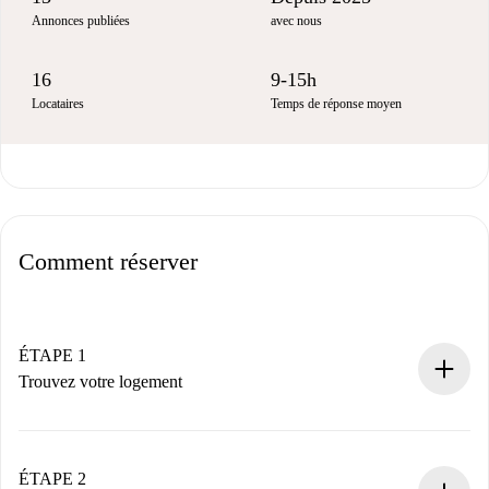
Annonces publiées
avec nous
16
9-15h
Locataires
Temps de réponse moyen
Comment réserver
ÉTAPE 1
Trouvez votre logement
Processus de réservation 100% en ligne.
Logements et Propriétaires vérifiés.
Vous disposez à l’avance de toutes les informations
ÉTAPE 2