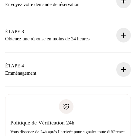
nécessaires.
Envoyez votre demande de réservation
Envoyez les informations essentielles sur votre profil et
votre mode de paiement.
Nous ne vous facturerons rien tant que le propriétaire
ÉTAPE 3
n’aura pas accepté.
Obtenez une réponse en moins de 24 heures
Le propriétaire dispose de 24 heures pour confirmer.
Si accepté, nous vous facturerons et vous mettrons en
contact avec le propriétaire.
ÉTAPE 4
Si refusé : aucun prélèvement et nous vous proposerons
Emménagement
d’autres options.
Accordez avec le propriétaire les détails de votre arrivée,
Documents requis si votre logement est «
Spotahome plus
remise des clés, etc.
».
Spotahome transférera le premier paiement au propriétaire
Pièce d’identité ou Passeport
uniquement si aucun problème n'est signalé.
Justificatif de solvabilité
Domiciliation bancaire
Politique de Vérification 24h
Vous disposez de 24h après l’arrivée pour signaler toute différence