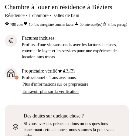
Chambre à louer en résidence à Béziers
Résidence
1
chambre
salles de bain
visibility
favorite
person
ios_share
788
vues
10
fois enregistré comme favori
50
intéressé(es)
3
fois partagé
Factures incluses
euro
Profitez d'une vie sans soucis avec les factures incluses,
couvrant le loyer et les services pour une expérience de
location sans tracas.
star
Propriétaire vérifié
4.3 (7)
Professionnel
·
1 ans
avec nous
Plus d'informations sur ce propriétaire
En savoir plus sur la vérification
Des doutes sur quelque chose ?
Si vous avez des préoccupations ou des questions
sentiment_very_satisfied
concernant cette annonce, nous sommes là pour vous
aider.