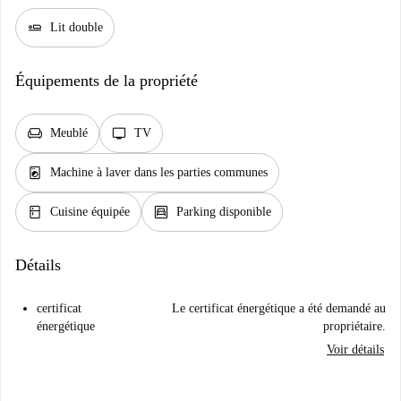
airline_seat_flat
Lit double
Équipements de la propriété
chair
tv
Meublé
TV
local_laundry_service
Machine à laver dans les parties communes
kitchen
garage
Cuisine équipée
Parking disponible
Détails
certificat
Le certificat énergétique a été demandé au
énergétique
propriétaire.
Voir détails