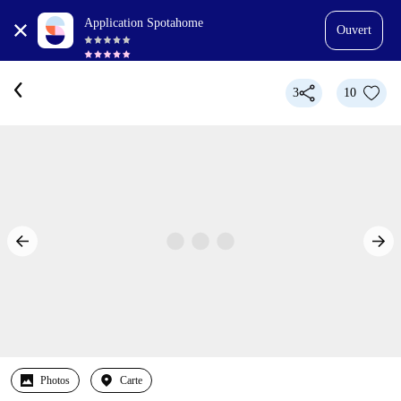
Application Spotahome
Ouvert
3
10
Photos
Carte