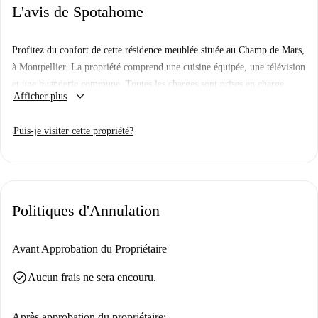
L'avis de Spotahome
Profitez du confort de cette résidence meublée située au Champ de Mars,
à Montpellier. La propriété comprend une cuisine équipée, une télévision
et une buanderie commune. Toutes les charges sont prises en charge,
keyboard_arrow_down
Afficher plus
pour une location sans souci. De plus, les animaux de compagnie sont les
bienvenus et un parking est disponible.
Puis-je visiter cette propriété?
Le quartier du Champ de Mars est proche de sites touristiques
incontournables tels que la place David d'Angers et l'IUT de Béziers. À
quelques pas, vous trouverez également des restaurants comme Le Petit
Béarnais et le Bistro Maison Blanche, ainsi que des attractions
Politiques d'Annulation
touristiques comme le Lion de Magrou et le Théâtre des Variétés.
Avant Approbation du Propriétaire
check_circle
Aucun frais ne sera encouru.
Après approbation du propriétaire: