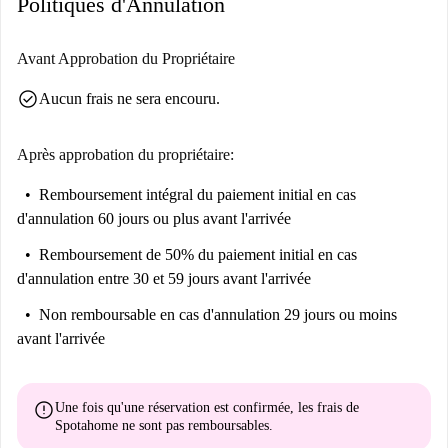
Politiques d'Annulation
attractions touristiques Invader et Hackerbrücke sont également à deux
pas, vous offrant ainsi l'opportunité de découvrir l'atmosphère
dynamique de la ville.
Avant Approbation du Propriétaire
check_circle
Aucun frais ne sera encouru.
Après approbation du propriétaire:
Remboursement intégral du paiement initial
en cas
d'annulation 60 jours ou plus avant l'arrivée
Remboursement de 50% du paiement initial
en cas
d'annulation entre 30 et 59 jours avant l'arrivée
Non remboursable
en cas d'annulation 29 jours ou moins
avant l'arrivée
error
Une fois qu'une réservation est confirmée, les frais de
Spotahome
ne sont pas remboursables
.