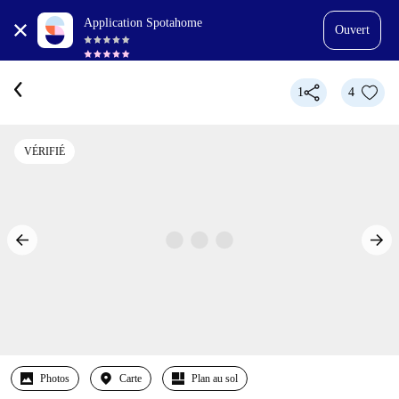
Application Spotahome
Ouvert
1
4
VÉRIFIÉ
Photos
Carte
Plan au sol