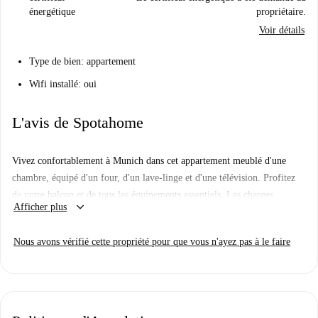
énergétique
propriétaire.
Voir détails
Type de bien: appartement
Wifi installé: oui
L'avis de Spotahome
Vivez confortablement à Munich dans cet appartement meublé d'une
chambre, équipé d'un four, d'un lave-linge et d'une télévision. Profitez
de votre balcon et de tous les équipements essentiels. Les charges
keyboard_arrow_down
Afficher plus
(électricité, eau, gaz et Wi-Fi) sont comprises. Spotahome a
personnellement inspecté le logement, vous garantissant une location en
Nous avons vérifié cette propriété pour que vous n'ayez pas à le faire
toute sérénité.
Situé à Munich, cet appartement est proche de nombreux points d'intérêt.
Parmi les restaurants à proximité, vous trouverez Nasi Lemak Wangi,
Augustiner Bräustuben, Due Fratelli et Mona John Coup De Coeur. Les