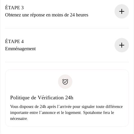
votre mode de paiement.
Nous ne vous facturerons rien tant que le propriétaire
ÉTAPE 3
n’aura pas accepté.
Obtenez une réponse en moins de 24 heures
Le propriétaire dispose de 24 heures pour confirmer.
Si accepté, nous vous facturerons et vous mettrons en
contact avec le propriétaire.
ÉTAPE 4
Si refusé : aucun prélèvement et nous vous proposerons
Emménagement
d’autres options.
Accordez avec le propriétaire les détails de votre arrivée,
Documents requis si votre logement est «
Spotahome plus
remise des clés, etc.
».
Spotahome transférera le premier paiement au propriétaire
Pièce d’identité ou Passeport
uniquement si aucun problème n'est signalé.
Justificatif de solvabilité
Domiciliation bancaire
Politique de Vérification 24h
Vous disposez de 24h après l’arrivée pour signaler toute différence
importante entre l’annonce et le logement. Spotahome fera le
nécessaire.