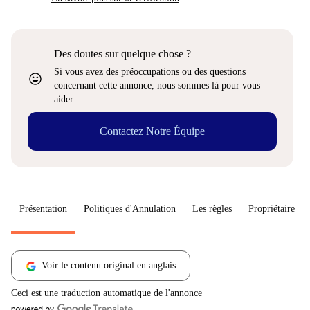
Des doutes sur quelque chose ?
Si vous avez des préoccupations ou des questions
sentiment_very_satisfied
concernant cette annonce, nous sommes là pour vous
aider.
Contactez Notre Équipe
Présentation
Politiques d'Annulation
Les règles
Propriétaire
Voir le contenu original en anglais
Ceci est une traduction automatique de l'annonce