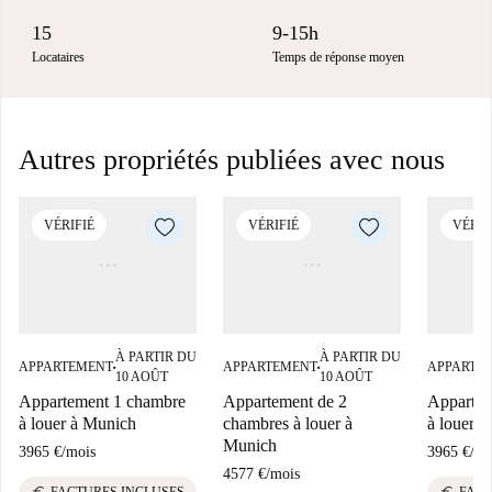
15
9-15h
Locataires
Temps de réponse moyen
Autres propriétés publiées avec nous
VÉRIFIÉ
VÉRIFIÉ
VÉRIF
À PARTIR DU
À PARTIR DU
APPARTEMENT
APPARTEMENT
APPARTE
■
■
10 AOÛT
10 AOÛT
Appartement 1 chambre
Appartement de 2
Appartem
à louer à Munich
chambres à louer à
à louer 
Munich
3965 €
/
mois
3965 €
/
mo
4577 €
/
mois