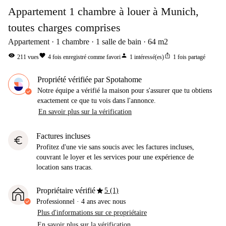
Appartement 1 chambre à louer à Munich,
toutes charges comprises
Appartement
1
chambre
1
salle de bain
64
m2
visibility
favorite
person
ios_share
211
vues
4
fois enregistré comme favori
1
intéressé(es)
1
fois partagé
Propriété vérifiée par Spotahome
Notre équipe a vérifié la maison pour s'assurer que tu obtiens
exactement ce que tu vois dans l'annonce.
En savoir plus sur la vérification
Factures incluses
euro
Profitez d'une vie sans soucis avec les factures incluses,
couvrant le loyer et les services pour une expérience de
location sans tracas.
star
Propriétaire vérifié
5 (1)
Professionnel
·
4 ans
avec nous
Plus d'informations sur ce propriétaire
En savoir plus sur la vérification