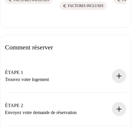
euro
euro
FACTURES INCLUSES
FACT
euro
FACTURES INCLUSES
Comment réserver
ÉTAPE 1
Trouvez votre logement
Processus de réservation 100% en ligne.
Logements et Propriétaires vérifiés.
Vous disposez à l’avance de toutes les informations
ÉTAPE 2
nécessaires.
Envoyez votre demande de réservation
Envoyez les informations essentielles sur votre profil et