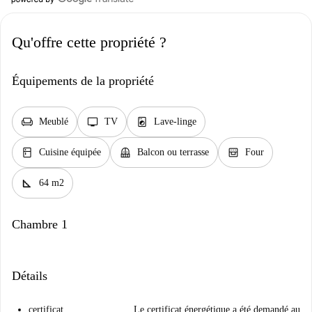
Qu'offre cette propriété ?
Équipements de la propriété
chair
tv
local_laundry_service
Meublé
TV
Lave-linge
kitchen
balcony
oven_gen
Cuisine équipée
Balcon ou terrasse
Four
square_foot
64 m2
Chambre 1
Détails
certificat
Le certificat énergétique a été demandé au