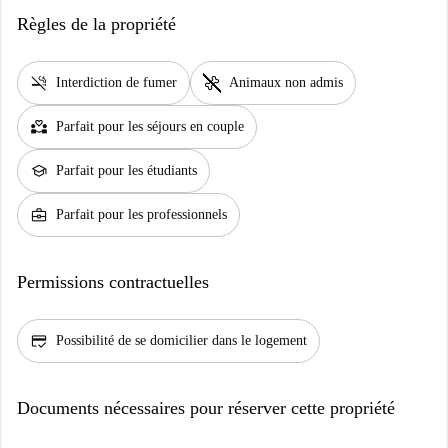
Règles de la propriété
smoke_free
pet_supplies
Interdiction de fumer
Animaux non admis
partner_heart
Parfait pour les séjours en couple
school
Parfait pour les étudiants
business_center
Parfait pour les professionnels
Permissions contractuelles
credit_score
Possibilité de se domicilier dans le logement
Documents nécessaires pour réserver cette propriété