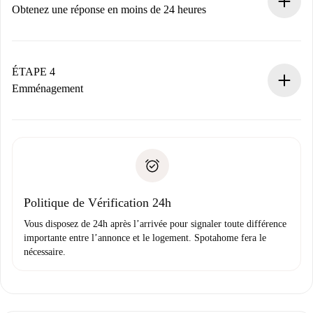
n’aura pas accepté.
Obtenez une réponse en moins de 24 heures
Le propriétaire dispose de 24 heures pour confirmer.
Si accepté, nous vous facturerons et vous mettrons en
contact avec le propriétaire.
ÉTAPE 4
Si refusé : aucun prélèvement et nous vous proposerons
Emménagement
d’autres options.
Accordez avec le propriétaire les détails de votre arrivée,
Documents requis si votre logement est «
Spotahome plus
remise des clés, etc.
».
Spotahome transférera le premier paiement au propriétaire
Pièce d’identité ou Passeport
uniquement si aucun problème n'est signalé.
Justificatif de solvabilité
Domiciliation bancaire
Politique de Vérification 24h
Vous disposez de 24h après l’arrivée pour signaler toute différence
importante entre l’annonce et le logement. Spotahome fera le
nécessaire.