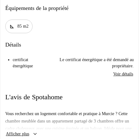
Équipements de la propriété
square_foot
85 m2
Détails
certificat
Le certificat énergétique a été demandé au
énergétique
propriétaire.
Voir détails
L'avis de Spotahome
Vous recherchez un logement confortable et pratique à Murcie ? Cette
chambre meublée dans un appartement partagé de 3 chambres offre un
cadre chaleureux avec une cuisine équipée et un balcon. Idéale pour une
keyboard_arrow_down
Afficher plus
personne seule, elle accepte les animaux de compagnie et comprend