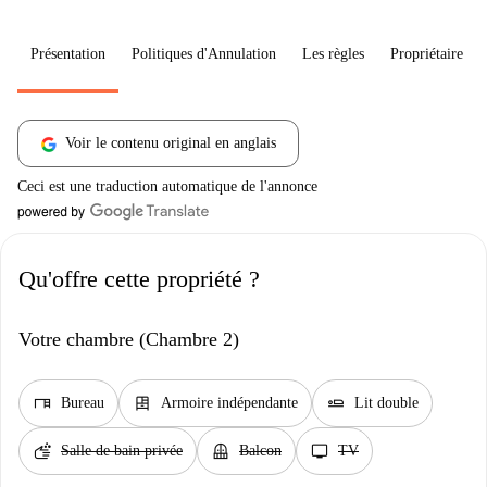
Présentation
Politiques d'Annulation
Les règles
Propriétaire
Voir le contenu original en anglais
Ceci est une traduction automatique de l'annonce
Qu'offre cette propriété ?
Votre chambre (Chambre 2)
desk
dresser
airline_seat_flat
Bureau
Armoire indépendante
Lit double
soap
balcony
tv
Salle de bain privée
Balcon
TV