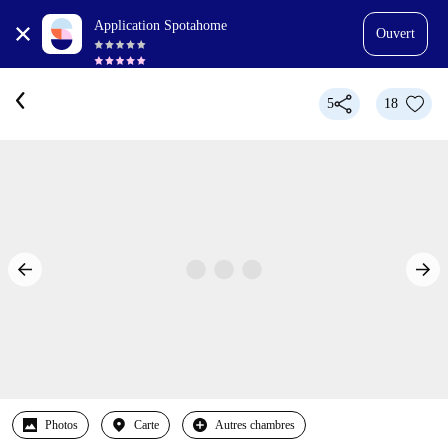
Application Spotahome
Ouvert
5
18
Photos
Carte
Autres chambres