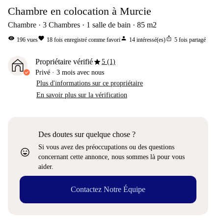
Chambre en colocation à Murcie
Chambre
3
Chambres
1
salle de bain
85
m2
visibility
favorite
person
ios_share
196
vues
18
fois enregistré comme favori
14
intéressé(es)
5
fois partagé
star
Propriétaire vérifié
5 (1)
Privé
·
3 mois
avec nous
Plus d'informations sur ce propriétaire
En savoir plus sur la vérification
Des doutes sur quelque chose ?
Si vous avez des préoccupations ou des questions
sentiment_very_satisfied
concernant cette annonce, nous sommes là pour vous
aider.
Contactez Notre Équipe