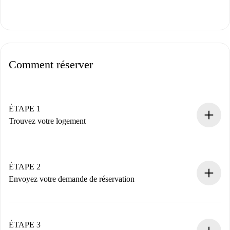
Comment réserver
ÉTAPE 1
Trouvez votre logement
Processus de réservation 100% en ligne.
Logements et Propriétaires vérifiés.
Vous disposez à l’avance de toutes les informations
ÉTAPE 2
nécessaires.
Envoyez votre demande de réservation
Envoyez les informations essentielles sur votre profil et
votre mode de paiement.
Nous ne vous facturerons rien tant que le propriétaire
ÉTAPE 3