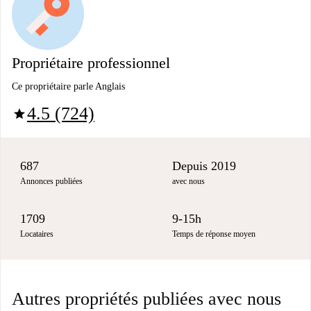
Propriétaire professionnel
Ce propriétaire parle Anglais
4.5 (724)
star
687
Depuis 2019
Annonces publiées
avec nous
1709
9-15h
Locataires
Temps de réponse moyen
Autres propriétés publiées avec nous