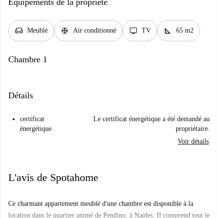
Équipements de la propriété
chair
ac_unit
tv
square_foot
Meublé
Air conditionné
TV
65 m2
Chambre 1
Détails
certificat
Le certificat énergétique a été demandé au
énergétique
propriétaire.
Voir détails
L'avis de Spotahome
Ce charmant appartement meublé d'une chambre est disponible à la
location dans le quartier animé de Pendino, à Naples. Il comprend tout le