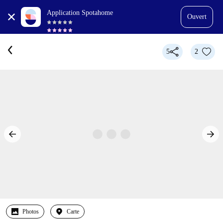
Application Spotahome
Ouvert
5
2
Photos
Carte