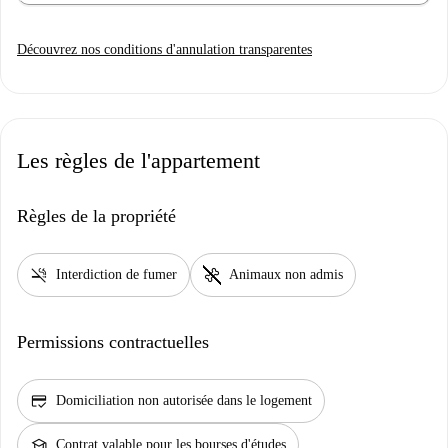
Découvrez nos conditions d'annulation transparentes
Les règles de l'appartement
Règles de la propriété
smoke_free
pet_supplies
Interdiction de fumer
Animaux non admis
Permissions contractuelles
credit_score
Domiciliation non autorisée dans le logement
school
Contrat valable pour les bourses d'études