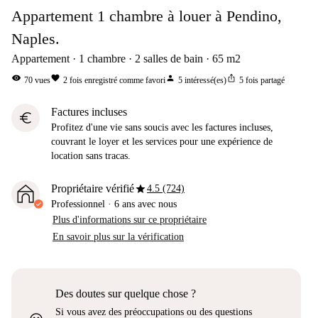
Appartement 1 chambre à louer à Pendino,
Naples.
Appartement
1
chambre
2
salles de bain
65
m2
visibility
favorite
person
ios_share
70
vues
2
fois enregistré comme favori
5
intéressé(es)
5
fois partagé
Factures incluses
euro
Profitez d'une vie sans soucis avec les factures incluses,
couvrant le loyer et les services pour une expérience de
location sans tracas.
star
Propriétaire vérifié
4.5 (724)
Professionnel
·
6 ans
avec nous
Plus d'informations sur ce propriétaire
En savoir plus sur la vérification
Des doutes sur quelque chose ?
Si vous avez des préoccupations ou des questions