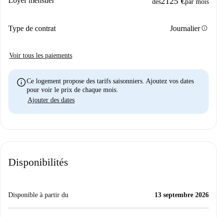
Loyer mensuel
2125 €
dès
par mois
info
Type de contrat
Journalier
Voir tous les paiements
info
Ce logement propose des tarifs saisonniers. Ajoutez vos dates
pour voir le prix de chaque mois.
Ajouter des dates
Disponibilités
Disponible à partir du
13 septembre 2026