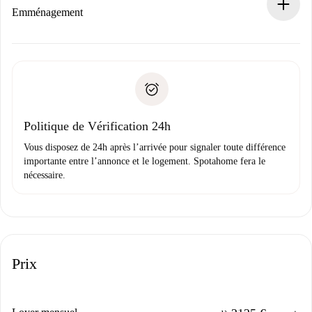
Si refusé : aucun prélèvement et nous vous proposerons
Emménagement
d’autres options.
Accordez avec le propriétaire les détails de votre arrivée,
Documents requis si votre logement est «
Spotahome plus
remise des clés, etc.
».
Spotahome transférera le premier paiement au propriétaire
Pièce d’identité ou Passeport
uniquement si aucun problème n'est signalé.
Justificatif de solvabilité
Domiciliation bancaire
Politique de Vérification 24h
Vous disposez de 24h après l’arrivée pour signaler toute différence
importante entre l’annonce et le logement. Spotahome fera le
nécessaire.
Prix