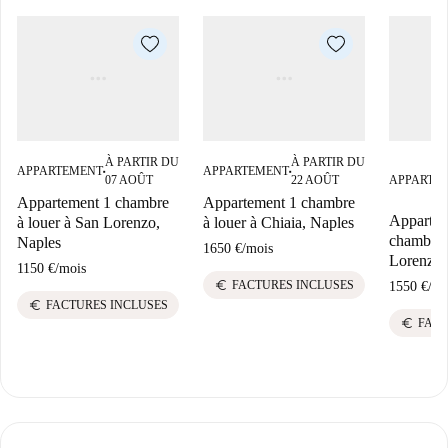
À PARTIR DU
À PARTIR DU
APPARTEMENT
APPARTEMENT
■
■
07 AOÛT
22 AOÛT
APPARTE
Appartement 1 chambre
Appartement 1 chambre
Appartem
à louer à San Lorenzo,
à louer à Chiaia, Naples
chambres
Naples
1650 €
/
mois
Lorenzo,
1150 €
/
mois
euro
FACTURES INCLUSES
1550 €
/
mo
euro
FACTURES INCLUSES
euro
FACT