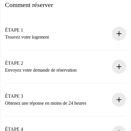
Comment réserver
ÉTAPE 1
Trouvez votre logement
Processus de réservation 100% en ligne.
Logements et Propriétaires vérifiés.
Vous disposez à l’avance de toutes les informations
ÉTAPE 2
nécessaires.
Envoyez votre demande de réservation
Envoyez les informations essentielles sur votre profil et
votre mode de paiement.
Nous ne vous facturerons rien tant que le propriétaire
ÉTAPE 3
n’aura pas accepté.
Obtenez une réponse en moins de 24 heures
Le propriétaire dispose de 24 heures pour confirmer.
Si accepté, nous vous facturerons et vous mettrons en
contact avec le propriétaire.
ÉTAPE 4