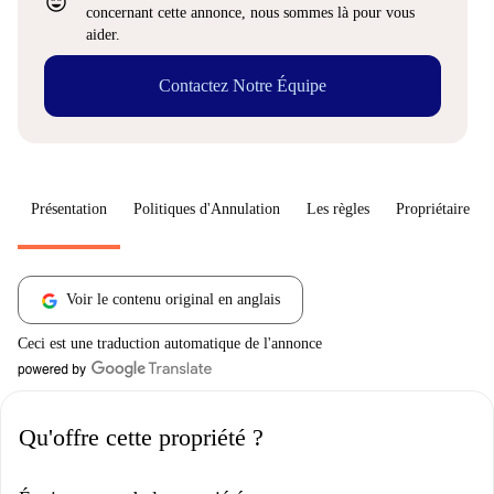
sentiment_very_satisfied
concernant cette annonce, nous sommes là pour vous
aider.
Contactez Notre Équipe
Présentation
Politiques d'Annulation
Les règles
Propriétaire
Voir le contenu original en anglais
Ceci est une traduction automatique de l'annonce
Qu'offre cette propriété ?