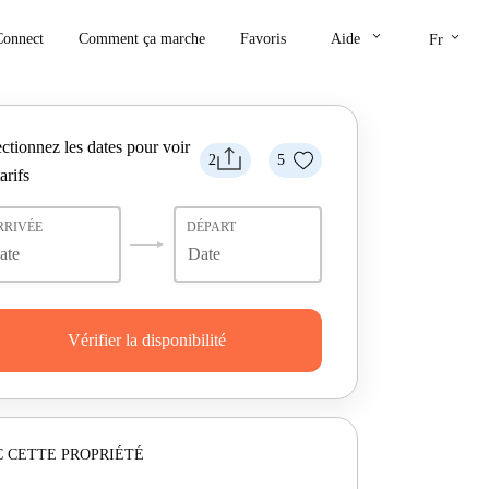
keyboard_arrow_down
keyboard_arrow_down
Connect
Comment ça marche
Favoris
Aide
Fr
ctionnez les dates pour voir
2
5
tarifs
RRIVÉE
DÉPART
Vérifier la disponibilité
 CETTE PROPRIÉTÉ