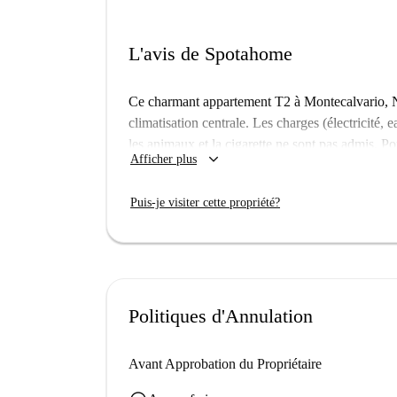
L'avis de Spotahome
Ce charmant appartement T2 à Montecalvario, Na
climatisation centrale. Les charges (électricité, 
les animaux et la cigarette ne sont pas admis. Po
keyboard_arrow_down
Afficher plus
Idéalement situé à Montecalvario, l'appartement 
proximité, vous trouverez le belvédère de Naples
Puis-je visiter cette propriété?
Martino. La Via Montesanto et le meilleur point
Profitez pleinement de ce quartier dynamique et 
idéalement situé.
Politiques d'Annulation
Avant Approbation du Propriétaire