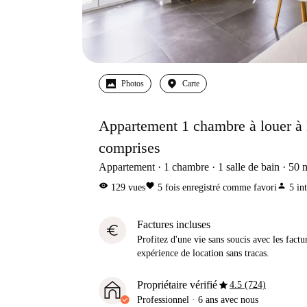
Photos
Carte
Appartement 1 chambre à louer à 
comprises
Appartement
1
chambre
1
salle de bain
50
visibility
favorite
person
129
vues
5
fois enregistré comme favori
5
in
Factures incluses
euro
Profitez d'une vie sans soucis avec les factu
expérience de location sans tracas.
star
Propriétaire vérifié
4.5 (724)
Professionnel
·
6 ans
avec nous