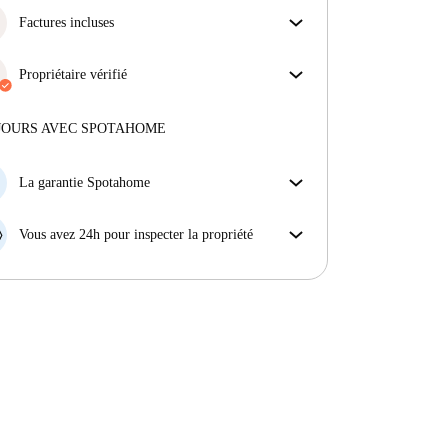
Factures incluses
Profitez d'une vie sans soucis avec les factures
incluses, couvrant le loyer et les services pour une
Propriétaire vérifié
expérience de location sans tracas.
Professionnel
·
6 ans
avec nous
Plus d'informations sur ce propriétaire
JOURS AVEC SPOTAHOME
En savoir plus sur la vérification
La garantie Spotahome
Si le propriétaire annule votre réservation sans
préavis, nous allons soit (A) vous payer une chambre
Vous avez 24h pour inspecter la propriété
d'hôtel et vous aider à trouver un autre logement,
Si le bien ne correspond pas exactement à l'annonce
soit (B) vous rembourser en totalité.
que vous avez vue sur Spotahome, veuillez nous le
faire savoir dans les 24 heures suivant votre arrivée
afin que nous puissions trouver une solution.