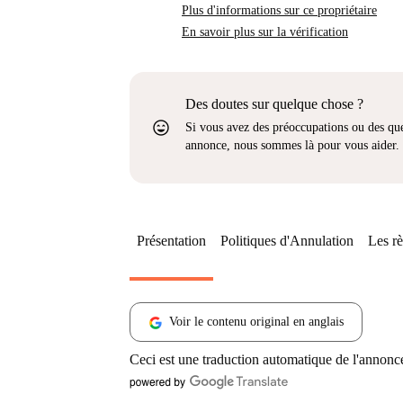
Plus d'informations sur ce propriétaire
En savoir plus sur la vérification
Des doutes sur quelque chose ?
sentiment_very_satisfied
Si vous avez des préoccupations ou des que
annonce, nous sommes là pour vous aider.
Présentation
Politiques d'Annulation
Les rè
Voir le contenu original en anglais
Ceci est une traduction automatique de l'annonc