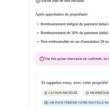
check_circle
Aucun frais ne sera encouru.
Après approbation du propriétaire:
Remboursement intégral du paiement initial
e
Remboursement de 50% du paiement initial
Non remboursable
en cas d'annulation 29 jou
error
Une fois qu'une réservation est confirmée, le
Et rappelez-vous, avec cette propriété
lock
check_circle
CAUTION PROTÉGÉE
PROPRIÉTAIR
24H POUR VÉRIFIER VOTRE NOUVELLE M