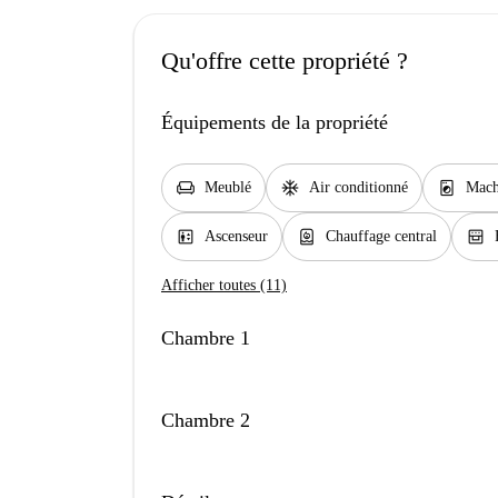
Qu'offre cette propriété ?
Équipements de la propriété
chair
ac_unit
local_laundry_service
Meublé
Air conditionné
Mach
elevator
water_heater
oven_gen
Ascenseur
Chauffage central
Afficher toutes (11)
Chambre 1
Chambre 2