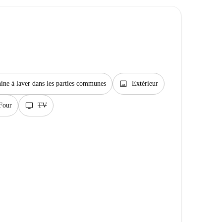
image
ine à laver dans les parties communes
Extérieur
tv
Four
TV