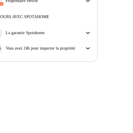
Consulte la description de l'annonce pour voir
Propriétaire vérifié
quelles charges sont comprises dans ton loyer et
Professionnel
·
5 ans
avec nous
lesquelles tu devras payer en plus.
Plus d'informations sur ce propriétaire
JOURS AVEC SPOTAHOME
En savoir plus sur la vérification
La garantie Spotahome
Si le propriétaire annule votre réservation sans
préavis, nous allons soit (A) vous payer une chambre
Vous avez 24h pour inspecter la propriété
d'hôtel et vous aider à trouver un autre logement,
Si le bien ne correspond pas exactement à l'annonce
soit (B) vous rembourser en totalité.
que vous avez vue sur Spotahome, veuillez nous le
faire savoir dans les 24 heures suivant votre arrivée
afin que nous puissions trouver une solution.