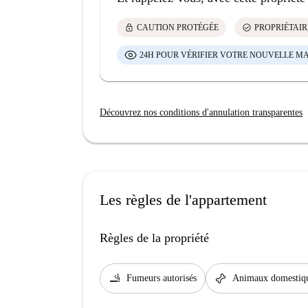
lock
check_circle
CAUTION PROTÉGÉE
PROPRIÉTAIR
24H POUR VÉRIFIER VOTRE NOUVELLE M
Découvrez nos conditions d'annulation transparentes
Les règles de l'appartement
Règles de la propriété
smoking_rooms
pet_supplies
Fumeurs autorisés
Animaux domestiqu