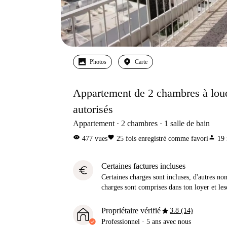
Photos
Carte
Appartement de 2 chambres à loue
autorisés
Appartement
2
chambres
1
salle de bain
visibility
favorite
person
477
vues
25
fois enregistré comme favori
19
Certaines factures incluses
euro
Certaines charges sont incluses, d'autres no
charges sont comprises dans ton loyer et les
star
Propriétaire vérifié
3.8 (14)
Professionnel
·
5 ans
avec nous