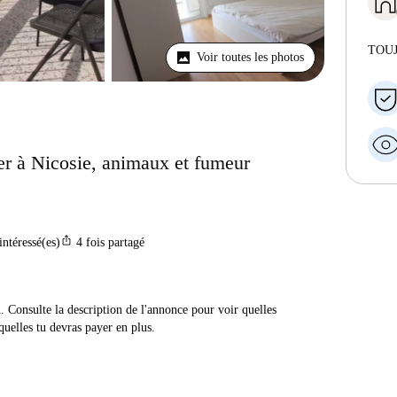
TOU
Voir toutes les photos
r à Nicosie, animaux et fumeur
ios_share
intéressé(es)
4
fois partagé
n. Consulte la description de l'annonce pour voir quelles
quelles tu devras payer en plus.