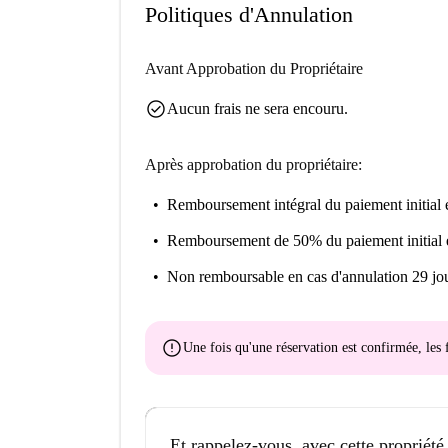
proximité. Ne manquez pas cette opportunité de 
Politiques d'Annulation
Avant Approbation du Propriétaire
check_circle
Aucun frais ne sera encouru.
Après approbation du propriétaire:
Remboursement intégral du paiement initial
e
Remboursement de 50% du paiement initial
Non remboursable
en cas d'annulation 29 jou
error
Une fois qu'une réservation est confirmée, le
Et rappelez-vous, avec cette propriété