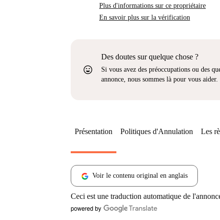
Plus d'informations sur ce propriétaire
En savoir plus sur la vérification
Des doutes sur quelque chose ?
sentiment_very_satisfied
Si vous avez des préoccupations ou des que
annonce, nous sommes là pour vous aider.
Présentation
Politiques d'Annulation
Les rè
Voir le contenu original en anglais
Ceci est une traduction automatique de l'annonc