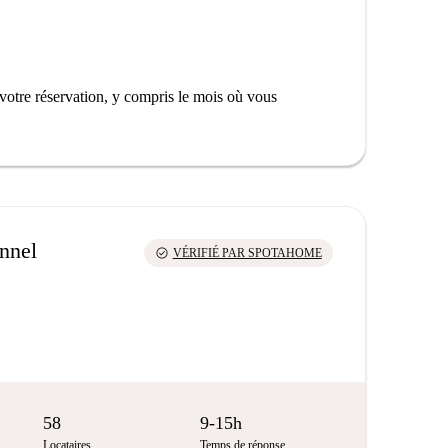
votre réservation, y compris le mois où vous
onnel
check_circle
VÉRIFIÉ PAR SPOTAHOME
58
9-15h
Locataires
Temps de réponse