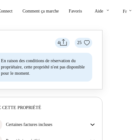
keyboard_arrow_down
keyboard_arrow_down
Connect
Comment ça marche
Favoris
Aide
Fr
4
25
En raison des conditions de réservation du
propriétaire, cette propriété n'est pas disponible
pour le moment.
 CETTE PROPRIÉTÉ
Certaines factures incluses
Certaines charges sont incluses, d'autres non.