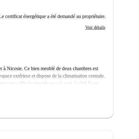
Le certificat énergétique a été demandé au propriétaire.
Voir détails
er à Nicosie. Ce bien meublé de deux chambres est
espace extérieur et dispose de la climatisation centrale.
ez accueillir des invités pour la nuit. Le Wi-Fi est
e gaz, l'eau et l'électricité sont à régler directement au
équipé d'un ascenseur, garantissant accessibilité et
 dynamique avec de nombreuses commodités à
ts tels que Coffee To Go, Yummy Yummy et Cappucino
II, offrant des expériences culturelles, est à