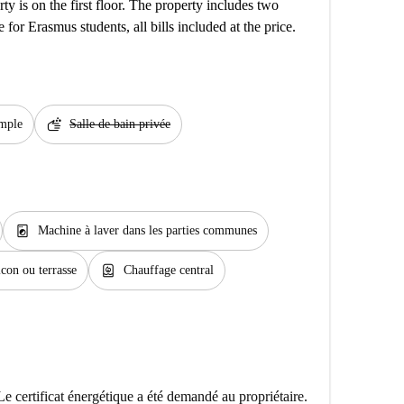
y is on the first floor. The property includes two
 for Erasmus students, all bills included at the price.
soap
imple
Salle de bain privée
local_laundry_service
Machine à laver dans les parties communes
water_heater
con ou terrasse
Chauffage central
Le certificat énergétique a été demandé au propriétaire.