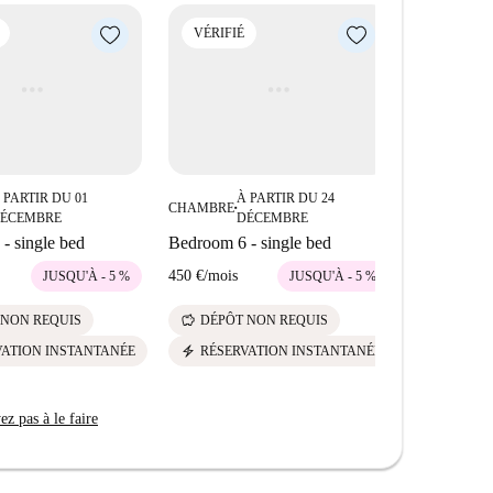
Kyprou-Kentrika Ktiria) se trouve à proximité. À
VÉRIFIÉ
VÉRIFIÉ
té de restaurants, dont Peiraios 17, un restaurant grec
et Chrisampel. Ne manquez pas El Torito, un restaurant
 Food N Bar, à deux pas. Saisissez cette opportunité
.
 PARTIR DU 01
À PARTIR DU 24
À
CHAMBRE
CHAMBRE
■
■
ÉCEMBRE
DÉCEMBRE
D
- single bed
Bedroom 6 - single bed
Bedroom 2 
450 €
/
mois
450 €
/
mois
JUSQU'À - 5 %
JUSQU'À - 5 %
savings
savings
 NON REQUIS
DÉPÔT NON REQUIS
DÉPÔT
electric_bolt
electric_bolt
VATION INSTANTANÉE
RÉSERVATION INSTANTANÉE
RÉSER
z pas à le faire