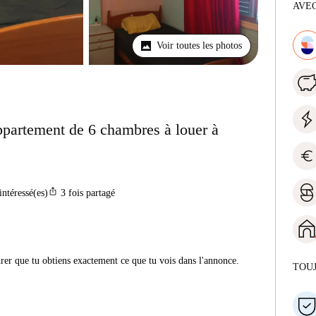
AVEC
Voir toutes les photos
partement de 6 chambres à louer à
euro
ios_share
intéressé(es)
3
fois partagé
urer que tu obtiens exactement ce que tu vois dans l'annonce.
TOU