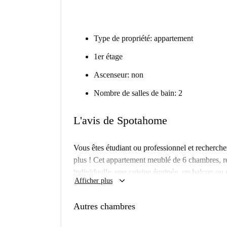
Type de propriété: appartement
1er étage
Ascenseur: non
Nombre de salles de bain: 2
L'avis de Spotahome
Vous êtes étudiant ou professionnel et recherch
plus ! Cet appartement meublé de 6 chambres, ré
individuelle, une cuisine équipée, un balcon ou u
keyboard_arrow_down
Afficher plus
équipements communs comprennent un lave-linge e
invités sont les bienvenus pour la nuit. Malheu
Autres chambres
sont pas admis.
Situé à Nicosie, cet appartement bénéficie d'un