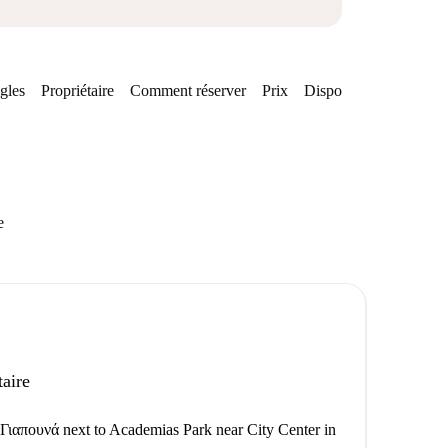
gles
Propriétaire
Comment réserver
Prix
Disponibilités
e
taire
 Γιαπουνά next to Academias Park near City Center in