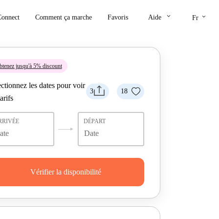
keyboard_arrow_down
keyboard_arrow_down
Connect
Comment ça marche
Favoris
Aide
Fr
tenez jusqu'à 5% discount
ctionnez les dates pour voir
3
18
tarifs
RRIVÉE
DÉPART
Vérifier la disponibilité