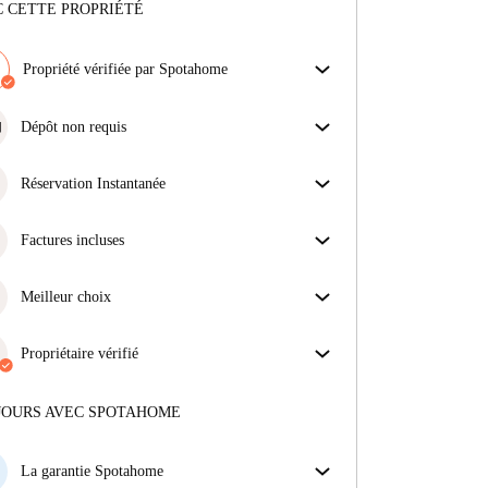
 CETTE PROPRIÉTÉ
Propriété vérifiée par Spotahome
Notre équipe a vérifié la maison pour s'assurer que tu
obtiens exactement ce que tu vois dans l'annonce.
Dépôt non requis
En savoir plus sur la vérification
Simplifiez votre budget avec notre option
d'emménagement sans dépôt.
Réservation Instantanée
Bonne nouvelle : votre demande de réservation sera
acceptée immédiatement si elle satisfait les
Factures incluses
conditions de la Réservation Instantanée.
Profitez d'une vie sans soucis avec les factures
incluses, couvrant le loyer et les services pour une
Meilleur choix
expérience de location sans tracas.
Des propriétés sélectionnées pour vous avec des prix
fantastiques, des disponibilités et une qualité haut de
Propriétaire vérifié
gamme.
Privé
·
5 ans
avec nous
Plus d'informations sur ce propriétaire
JOURS AVEC SPOTAHOME
En savoir plus sur la vérification
La garantie Spotahome