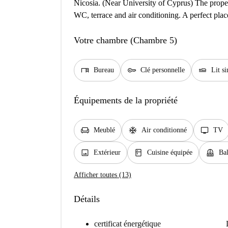
Nicosia. (Near University of Cyprus) The propert
WC, terrace and air conditioning. A perfect place
Votre chambre (Chambre 5)
desk
key
airline_seat_flat
Bureau
Clé personnelle
Lit s
Équipements de la propriété
chair
ac_unit
tv
Meublé
Air conditionné
TV
image
kitchen
balcony
Extérieur
Cuisine équipée
Bal
Afficher toutes (13)
Détails
certificat énergétique