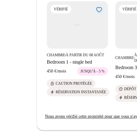
services. L'Université de Chypre (Panepistimio 
VÉRIFIÉ
VÉRIFIÉ
quelques pas également, vous trouverez une varié
traditionnel, et les fast-foods Karvounostimies 
mexicain chaleureux, et le bar-restaurant Quotes
de trouver le logement idéal au cœur de Nicosie
CHAMBRE
À PARTIR DU 08 AOÛT
À
■
CHAMBRE
■
D
Bedroom 1 - single bed
Bedroom 3 
450 €
/
mois
JUSQU'À - 5 %
450 €
/
mois
lock
CAUTION PROTÉGÉE
savings
DÉPÔT
electric_bolt
RÉSERVATION INSTANTANÉE
electric_bolt
RÉSER
Nous avons vérifié cette propriété pour que vous n'aye