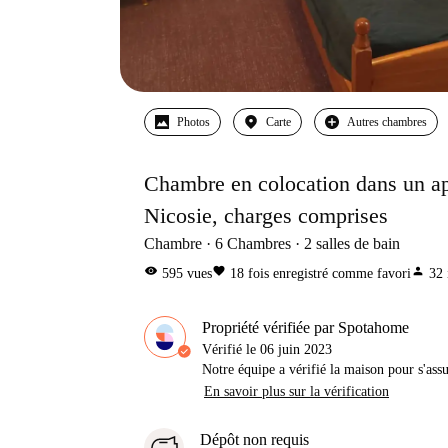
Photos
Carte
Autres chambres
Chambre en colocation dans un ap
Nicosie, charges comprises
Chambre
6
Chambres
2
salles de bain
visibility
favorite
person
595
vues
18
fois enregistré comme favori
32
Propriété vérifiée par Spotahome
Vérifié le
06 juin 2023
Notre équipe a vérifié la maison pour s'ass
En savoir plus sur la vérification
Dépôt non requis