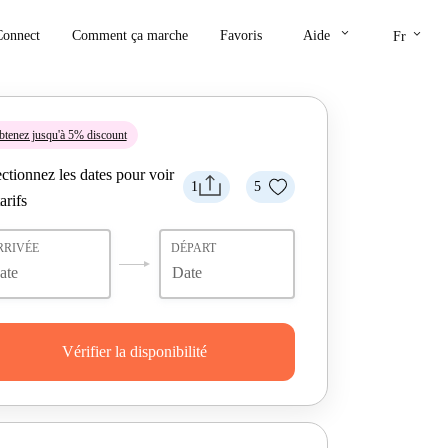
keyboard_arrow_down
keyboard_arrow_down
Connect
Comment ça marche
Favoris
Aide
Fr
tenez jusqu'à 5% discount
ctionnez les dates pour voir
1
5
tarifs
RRIVÉE
DÉPART
Vérifier la disponibilité