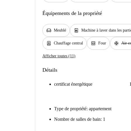
Équipements de la propriété
chair
local_laundry_service
Meublé
Machine à laver dans les par
water_heater
oven_gen
ac_unit
Chauffage central
Four
Air c
Afficher toutes (11)
Détails
certificat énergétique
Type de propriété: appartement
Nombre de salles de bain: 1