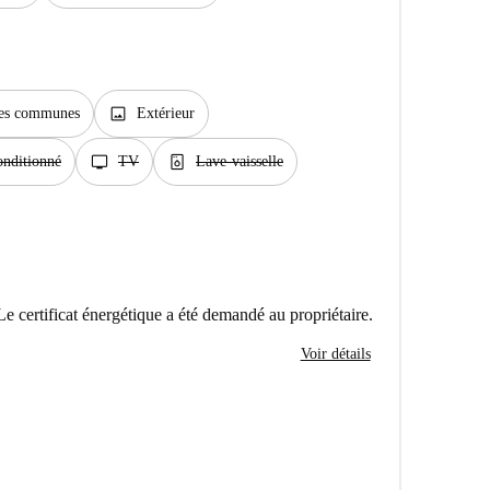
image
ties communes
Extérieur
tv
dishwasher_gen
onditionné
TV
Lave-vaisselle
Le certificat énergétique a été demandé au propriétaire.
Voir détails