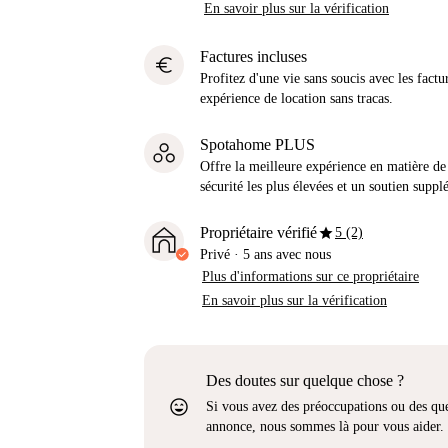
En savoir plus sur la vérification
Factures incluses
euro
Profitez d'une vie sans soucis avec les factu
expérience de location sans tracas.
Spotahome PLUS
Offre la meilleure expérience en matière de 
sécurité les plus élevées et un soutien suppl
star
Propriétaire vérifié
5 (2)
Privé
·
5 ans
avec nous
Plus d'informations sur ce propriétaire
En savoir plus sur la vérification
Des doutes sur quelque chose ?
sentiment_very_satisfied
Si vous avez des préoccupations ou des que
annonce, nous sommes là pour vous aider.