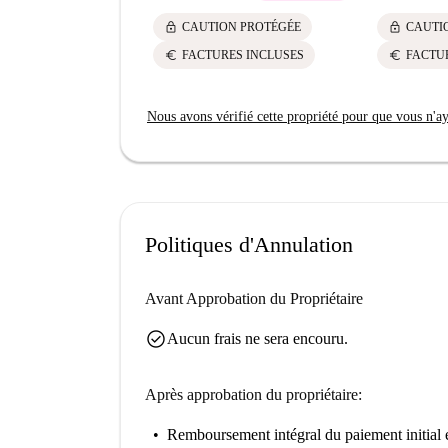
lock
lock
CAUTION PROTÉGÉE
CAUTI
euro
euro
FACTURES INCLUSES
FACTU
Nous avons vérifié cette propriété pour que vous n'aye
Politiques d'Annulation
Avant Approbation du Propriétaire
check_circle
Aucun frais ne sera encouru.
Après approbation du propriétaire:
Remboursement intégral du paiement initial
e