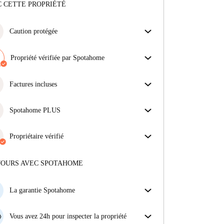
 CETTE PROPRIÉTÉ
Caution protégée
Nous sommes là pour vous aider ! Si votre
propriétaire ne procède pas au remboursement de
Propriété vérifiée par Spotahome
votre cation, nous nous en chargerons.
Notre équipe a vérifié la maison pour s'assurer que tu
Plus d'informations
obtiens exactement ce que tu vois dans l'annonce.
Factures incluses
En savoir plus sur la vérification
Profitez d'une vie sans soucis avec les factures
incluses, couvrant le loyer et les services pour une
Spotahome PLUS
expérience de location sans tracas.
Offre la meilleure expérience en matière de sécurité
pour nos locataires en offrant l'accès aux normes de
Propriétaire vérifié
sécurité les plus élevées et un soutien supplémentaire
Privé
·
5 ans
avec nous
tout au long de la location.
Voir plus
Plus d'informations sur ce propriétaire
JOURS AVEC SPOTAHOME
En savoir plus sur la vérification
La garantie Spotahome
Si le propriétaire annule votre réservation sans
préavis, nous allons soit (A) vous payer une chambre
Vous avez 24h pour inspecter la propriété