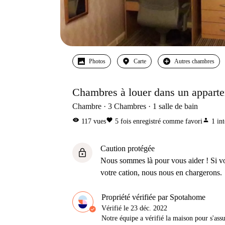
Photos
Carte
Autres chambres
Chambres à louer dans un apparte
Chambre
3
Chambres
1
salle de bain
visibility
favorite
person
117
vues
5
fois enregistré comme favori
1
int
Caution protégée
lock
Nous sommes là pour vous aider ! Si v
votre cation, nous nous en chargerons.
Propriété vérifiée par Spotahome
Vérifié le
23 déc. 2022
Notre équipe a vérifié la maison pour s'ass