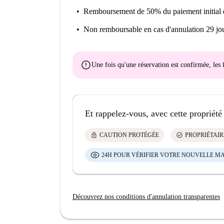
Remboursement de 50% du paiement initial
Non remboursable
en cas d'annulation 29 jou
error
Une fois qu'une réservation est confirmée, le
Et rappelez-vous, avec cette propriété
lock
check_circle
CAUTION PROTÉGÉE
PROPRIÉTAIR
24H POUR VÉRIFIER VOTRE NOUVELLE M
Découvrez nos conditions d'annulation transparentes