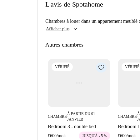
L'avis de Spotahome
Chambres à louer dans un appartement meublé 
keyboard_arrow_down
Afficher plus
Autres chambres
VÉRIFIÉ
VÉRIFIÉ
À PARTIR DU 01
À
CHAMBRE
CHAMBRE
■
■
JANVIER
J
Bedroom 3 - double bed
Bedroom 1 
£600
/
mois
£600
/
mois
JUSQU'À - 5 %