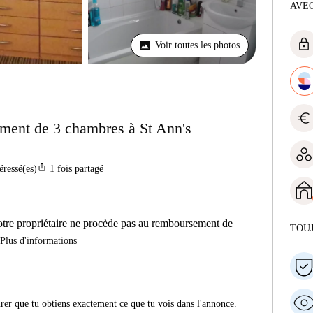
AVEC
lock
Voir toutes les photos
euro
ment de 3 chambres à St Ann's
ios_share
éressé(es)
1
fois partagé
otre propriétaire ne procède pas au remboursement de
TOU
Plus d'informations
urer que tu obtiens exactement ce que tu vois dans l'annonce.