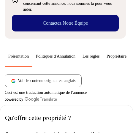
sentiment_very_satisfied
concernant cette annonce, nous sommes là pour vous
aider.
Contactez Notre Équipe
Présentation
Politiques d'Annulation
Les règles
Propriétaire
Voir le contenu original en anglais
Ceci est une traduction automatique de l'annonce
Qu'offre cette propriété ?