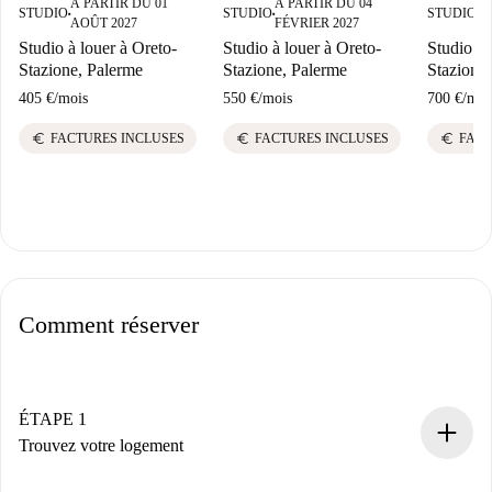
À PARTIR DU 01
À PARTIR DU 04
À
STUDIO
STUDIO
STUDIO
■
■
■
AOÛT 2027
FÉVRIER 2027
S
Studio à louer à Oreto-
Studio à louer à Oreto-
Studio à 
Stazione, Palerme
Stazione, Palerme
Stazione
405 €
/
mois
550 €
/
mois
700 €
/
moi
euro
euro
euro
FACTURES INCLUSES
FACTURES INCLUSES
FACT
Comment réserver
ÉTAPE 1
Trouvez votre logement
Processus de réservation 100% en ligne.