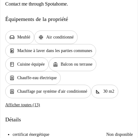
Contact me through Spotahome.
Équipements de la propriété
chair
ac_unit
Meublé
Air conditionné
local_laundry_service
Machine à laver dans les parties communes
kitchen
balcony
Cuisine équipée
Balcon ou terrasse
water_heater
Chauffe-eau électrique
water_heater
square_foot
Chauffage par système d'air conditionné
30 m2
Afficher toutes (13)
Détails
certificat énergétique
Non disponible