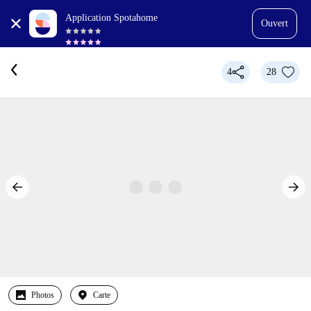
Application Spotahome
Ouvert
4
28
Photos
Carte