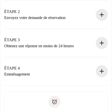
Logements et Propriétaires vérifiés.
Vous disposez à l’avance de toutes les informations
ÉTAPE 2
nécessaires.
Envoyez votre demande de réservation
Envoyez les informations essentielles sur votre profil et
votre mode de paiement.
Nous ne vous facturerons rien tant que le propriétaire
ÉTAPE 3
n’aura pas accepté.
Obtenez une réponse en moins de 24 heures
Le propriétaire dispose de 24 heures pour confirmer.
Si accepté, nous vous facturerons et vous mettrons en
contact avec le propriétaire.
ÉTAPE 4
Si refusé : aucun prélèvement et nous vous proposerons
Emménagement
d’autres options.
Accordez avec le propriétaire les détails de votre arrivée,
Documents requis si votre logement est «
Spotahome plus
remise des clés, etc.
».
Spotahome transférera le premier paiement au propriétaire
Pièce d’identité ou Passeport
uniquement si aucun problème n'est signalé.
Justificatif de solvabilité
Domiciliation bancaire