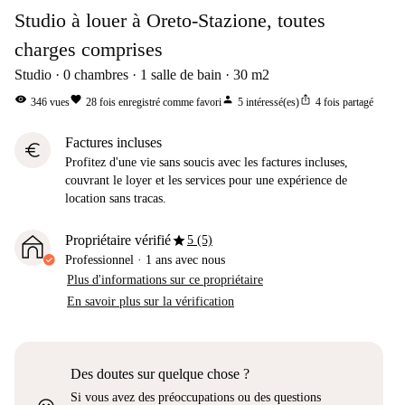
Studio à louer à Oreto-Stazione, toutes
charges comprises
Studio
0
chambres
1
salle de bain
30
m2
visibility
favorite
person
ios_share
346
vues
28
fois enregistré comme favori
5
intéressé(es)
4
fois partagé
Factures incluses
euro
Profitez d'une vie sans soucis avec les factures incluses,
couvrant le loyer et les services pour une expérience de
location sans tracas.
star
Propriétaire vérifié
5 (5)
Professionnel
·
1 ans
avec nous
Plus d'informations sur ce propriétaire
En savoir plus sur la vérification
Des doutes sur quelque chose ?
Si vous avez des préoccupations ou des questions