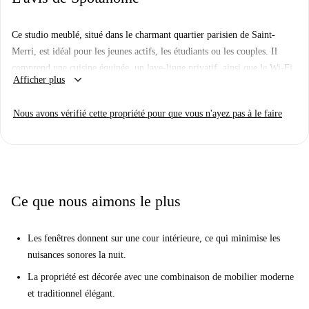
Ce studio meublé, situé dans le charmant quartier parisien de Saint-
Merri, est idéal pour les jeunes actifs, les étudiants ou les couples. Il
comprend une cuisine équipée, un lave-linge privatif, ainsi que le Wi-Fi,
keyboard_arrow_down
Afficher plus
l'électricité, l'eau, le chauffage et la taxe d'habitation. Ce logement,
vérifié par Spotahome, est un gage de fiabilité et de qualité.
Nous avons vérifié cette propriété pour que vous n'ayez pas à le faire
Saint-Merri offre une ambiance dynamique et se trouve à proximité de
lieux d'intérêt tels que l'Institut Supérieur de l'Événementiel et des
commerces de proximité comme Bio C' Bon et Carrefour City Paris
Beaubourg. Vous pourrez également dîner dans des restaurants comme
Krash Bar et Tajmahal Paris, tous deux accessibles à pied.
Ce que nous aimons le plus
Les fenêtres donnent sur une cour intérieure, ce qui minimise les
nuisances sonores la nuit.
La propriété est décorée avec une combinaison de mobilier moderne
et traditionnel élégant.