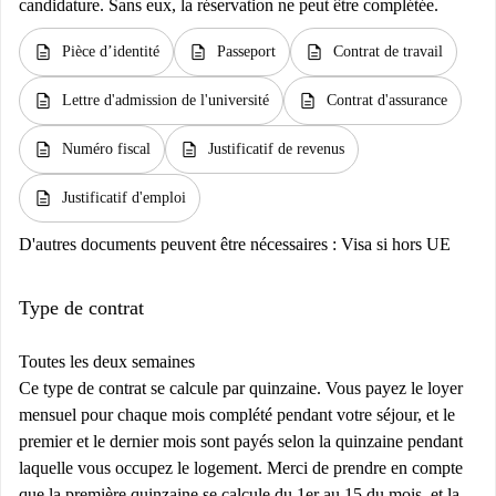
candidature. Sans eux, la réservation ne peut être complétée.
description
description
description
Pièce d’identité
Passeport
Contrat de travail
description
description
Lettre d'admission de l'université
Contrat d'assurance
description
description
Numéro fiscal
Justificatif de revenus
description
Justificatif d'emploi
D'autres documents peuvent être nécessaires :
Visa si hors UE
Type de contrat
Toutes les deux semaines
Ce type de contrat se calcule par quinzaine. Vous payez le loyer
mensuel pour chaque mois complété pendant votre séjour, et le
premier et le dernier mois sont payés selon la quinzaine pendant
laquelle vous occupez le logement. Merci de prendre en compte
que la première quinzaine se calcule du 1er au 15 du mois, et la