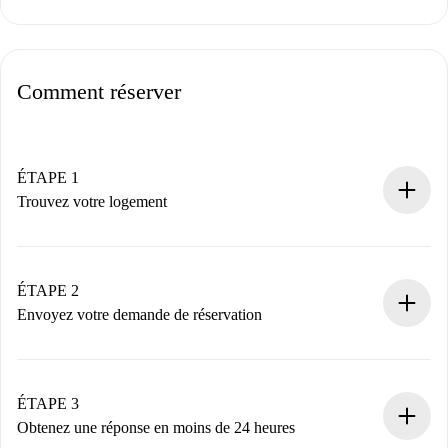
Comment réserver
ÉTAPE 1
Trouvez votre logement
Processus de réservation 100% en ligne.
Logements et Propriétaires vérifiés.
Vous disposez à l’avance de toutes les informations
ÉTAPE 2
nécessaires.
Envoyez votre demande de réservation
Envoyez les informations essentielles sur votre profil et
votre mode de paiement.
Nous ne vous facturerons rien tant que le propriétaire
ÉTAPE 3
n’aura pas accepté.
Obtenez une réponse en moins de 24 heures