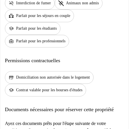
smoke_free
pet_supplies
Interdiction de fumer
Animaux non admis
partner_heart
Parfait pour les séjours en couple
school
Parfait pour les étudiants
business_center
Parfait pour les professionnels
Permissions contractuelles
credit_score
Domiciliation non autorisée dans le logement
school
Contrat valable pour les bourses d'études
Documents nécessaires pour réserver cette propriété
Ayez ces documents prêts pour l'étape suivante de votre