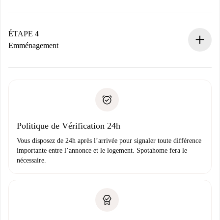
Le propriétaire dispose de 24 heures pour confirmer.
Si accepté, nous vous facturerons et vous mettrons en
contact avec le propriétaire.
ÉTAPE 4
Si refusé : aucun prélèvement et nous vous proposerons
Emménagement
d’autres options.
Accordez avec le propriétaire les détails de votre arrivée,
Documents requis si votre logement est «
Spotahome plus
remise des clés, etc.
».
Spotahome transférera le premier paiement au propriétaire
Pièce d’identité ou Passeport
uniquement si aucun problème n'est signalé.
Justificatif de solvabilité
Domiciliation bancaire
Politique de Vérification 24h
Vous disposez de 24h après l’arrivée pour signaler toute différence
importante entre l’annonce et le logement. Spotahome fera le
nécessaire.