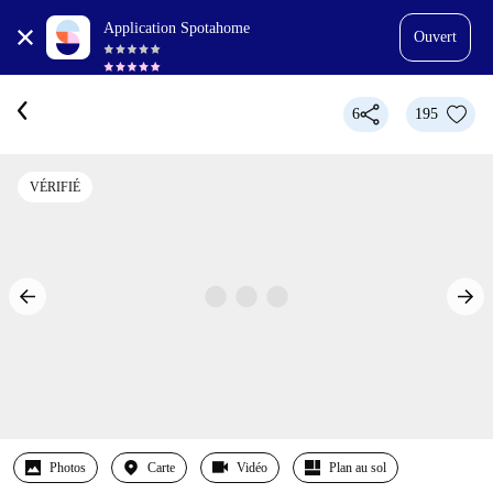
Application Spotahome
Ouvert
6
195
VÉRIFIÉ
Photos
Carte
Vidéo
Plan au sol