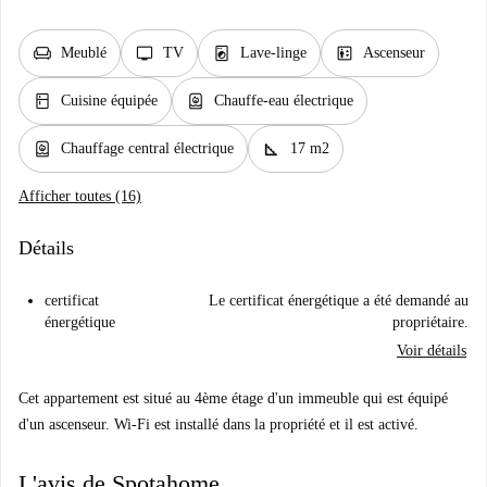
chair
tv
local_laundry_service
elevator
Meublé
TV
Lave-linge
Ascenseur
kitchen
water_heater
Cuisine équipée
Chauffe-eau électrique
water_heater
square_foot
Chauffage central électrique
17 m2
Afficher toutes (16)
Détails
certificat
Le certificat énergétique a été demandé au
énergétique
propriétaire.
Voir détails
Cet appartement est situé au 4ème étage d'un immeuble qui est équipé
d'un ascenseur. Wi-Fi est installé dans la propriété et il est activé.
L'avis de Spotahome