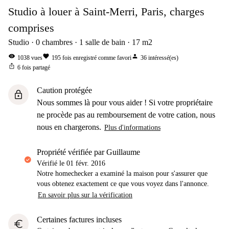
Studio à louer à Saint-Merri, Paris, charges
comprises
Studio
0
chambres
1
salle de bain
17
m2
visibility
favorite
person
1038
vues
195
fois enregistré comme favori
36
intéressé(es)
ios_share
6
fois partagé
Caution protégée
lock
Nous sommes là pour vous aider ! Si votre propriétaire
ne procède pas au remboursement de votre cation, nous
nous en chargerons.
Plus d'informations
propriété vérifiée par Guillaume
Vérifié le
01 févr. 2016
Notre homechecker a examiné la maison pour s'assurer que
vous obtenez exactement ce que vous voyez dans l'annonce.
En savoir plus sur la vérification
Certaines factures incluses
euro