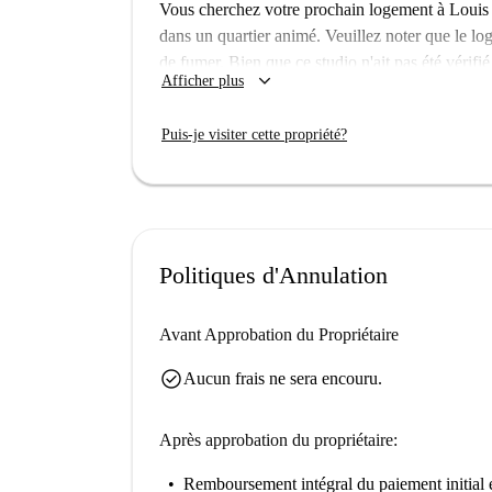
Vous cherchez votre prochain logement à Louis 
dans un quartier animé. Veuillez noter que le log
de fumer. Bien que ce studio n'ait pas été véri
keyboard_arrow_down
Afficher plus
assuré(e) que tous les propriétaires sur Spotaho
rigoureuse.
Puis-je visiter cette propriété?
Le quartier Louis Blanc-Aqueduc offre un accès 
vous trouverez les célèbres Jardins d'Éole et p
fresque de Laurent Barthélemy et Ani Guibahi. Pro
Politiques d'Annulation
Avant Approbation du Propriétaire
check_circle
Aucun frais ne sera encouru.
Après approbation du propriétaire:
Remboursement intégral du paiement initial
e