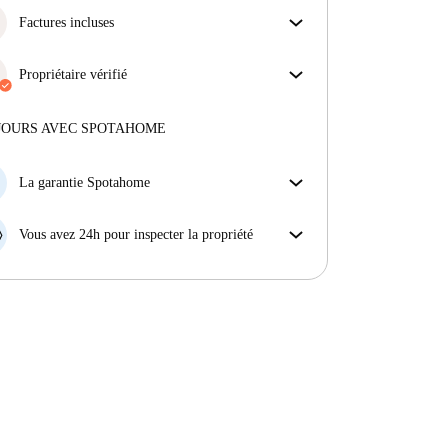
Factures incluses
Profitez d'une vie sans soucis avec les factures
incluses, couvrant le loyer et les services pour une
Propriétaire vérifié
expérience de location sans tracas.
Professionnel
·
3 ans
avec nous
Plus d'informations sur ce propriétaire
JOURS AVEC SPOTAHOME
En savoir plus sur la vérification
La garantie Spotahome
Si le propriétaire annule votre réservation sans
préavis, nous allons soit (A) vous payer une chambre
Vous avez 24h pour inspecter la propriété
d'hôtel et vous aider à trouver un autre logement,
Si le bien ne correspond pas exactement à l'annonce
soit (B) vous rembourser en totalité.
que vous avez vue sur Spotahome, veuillez nous le
faire savoir dans les 24 heures suivant votre arrivée
afin que nous puissions trouver une solution.