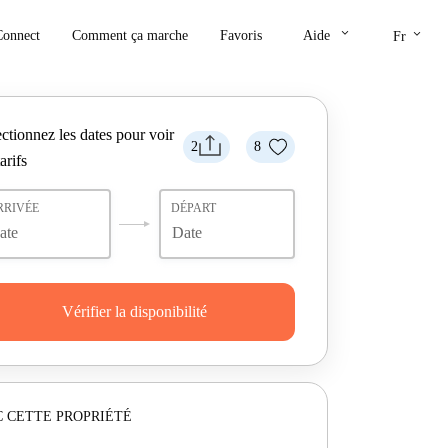
keyboard_arrow_down
keyboard_arrow_down
Connect
Comment ça marche
Favoris
Aide
Fr
ctionnez les dates pour voir
2
8
tarifs
RRIVÉE
DÉPART
Vérifier la disponibilité
 CETTE PROPRIÉTÉ