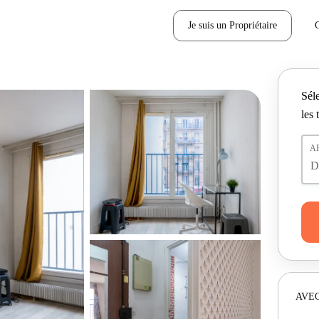
Je suis un Propriétaire
Séle
les 
A
AVEC