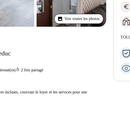
euro
Voir toutes les photos
TOU
educ
ios_share
téressé(es)
2
fois partagé
res incluses, couvrant le loyer et les services pour une