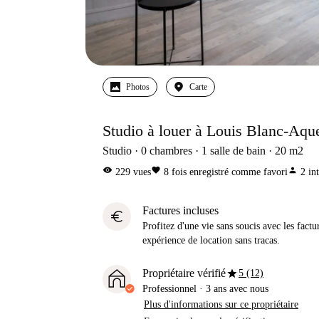
Photos
Carte
Studio à louer à Louis Blanc-Aqu
Studio
0
chambres
1
salle de bain
20
m2
visibility
favorite
person
229
vues
8
fois enregistré comme favori
2
in
Factures incluses
euro
Profitez d'une vie sans soucis avec les factu
expérience de location sans tracas.
star
Propriétaire vérifié
5 (12)
Professionnel
·
3 ans
avec nous
Plus d'informations sur ce propriétaire