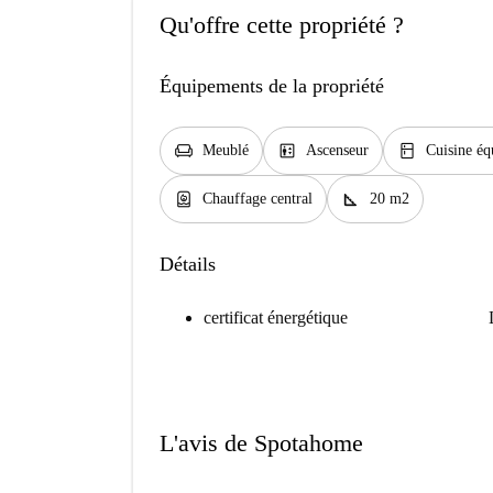
Qu'offre cette propriété ?
Équipements de la propriété
chair
elevator
kitchen
Meublé
Ascenseur
Cuisine éq
water_heater
square_foot
Chauffage central
20 m2
Détails
certificat énergétique
L'avis de Spotahome