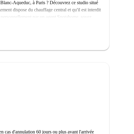
Blanc-Aqueduc, à Paris ? Découvrez ce studio situé
ement dispose du chauffage central et qu'il est interdit
fié personnellement par un agent Spotahome, soyez
me sont soumis à une procédure de vérification
facile à de nombreux sites d'intérêt. À proximité,
lusieurs fresques murales remarquables, comme la
fitez de toute la richesse culturelle de ce quartier !
n cas d'annulation 60 jours ou plus avant l'arrivée