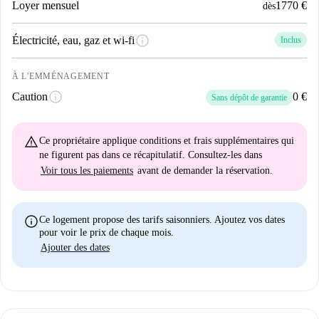
Loyer mensuel
1770 €
dès
info
Électricité, eau, gaz et wi-fi
Inclus
À L'EMMÉNAGEMENT
info
Caution
0 €
Sans dépôt de garantie
warning_amber
Ce propriétaire applique
conditions et frais supplémentaires
qui
ne figurent pas dans ce récapitulatif. Consultez-les dans
Voir tous les paiements
avant de demander la réservation.
info
Ce logement propose des tarifs saisonniers. Ajoutez vos dates
pour voir le prix de chaque mois.
Ajouter des dates