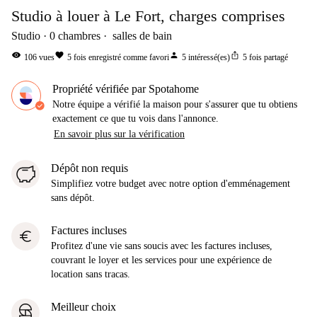
Studio à louer à Le Fort, charges comprises
Studio
0
chambres
salles de bain
visibility
favorite
person
ios_share
106
vues
5
fois enregistré comme favori
5
intéressé(es)
5
fois partagé
Propriété vérifiée par Spotahome
Notre équipe a vérifié la maison pour s'assurer que tu obtiens
exactement ce que tu vois dans l'annonce.
En savoir plus sur la vérification
Dépôt non requis
Simplifiez votre budget avec notre option d'emménagement
sans dépôt.
Factures incluses
euro
Profitez d'une vie sans soucis avec les factures incluses,
couvrant le loyer et les services pour une expérience de
location sans tracas.
Meilleur choix