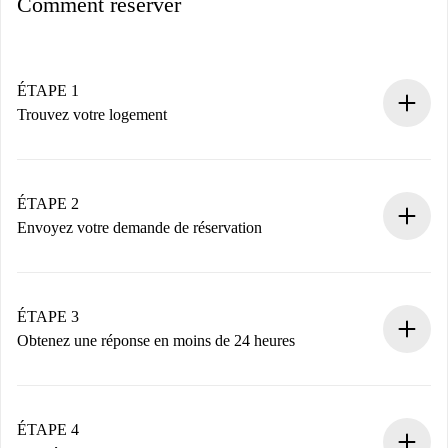
Comment réserver
ÉTAPE 1
Trouvez votre logement
Processus de réservation 100% en ligne.
Logements et Propriétaires vérifiés.
Vous disposez à l’avance de toutes les informations
ÉTAPE 2
nécessaires.
Envoyez votre demande de réservation
Envoyez les informations essentielles sur votre profil et
votre mode de paiement.
Nous ne vous facturerons rien tant que le propriétaire
ÉTAPE 3
n’aura pas accepté.
Obtenez une réponse en moins de 24 heures
Le propriétaire dispose de 24 heures pour confirmer.
Si accepté, nous vous facturerons et vous mettrons en
contact avec le propriétaire.
ÉTAPE 4