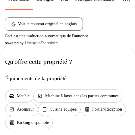
Voir le contenu original en anglais
Ceci est une traduction automatique de l'annonce
Qu'offre cette propriété ?
Équipements de la propriété
chair
local_laundry_service
Meublé
Machine à laver dans les parties communes
elevator
kitchen
person_book
Ascenseur
Cuisine équipée
Portier/Réception
garage
Parking disponible