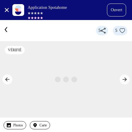
Application Spotahome
Ouvert
5
5
VÉRIFIÉ
Photos
Carte