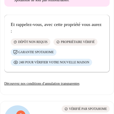
Spotahome
ne sont pas remboursables
.
Et rappelez-vous, avec cette propriété vous aurez
:
savings
check_circle
DÉPÔT NON REQUIS
PROPRIÉTAIRE VÉRIFIÉ
GARANTIE SPOTAHOME
24H POUR VÉRIFIER VOTRE NOUVELLE MAISON
Découvrez nos conditions d'annulation transparentes
check_circle
VÉRIFIÉ PAR SPOTAHOME