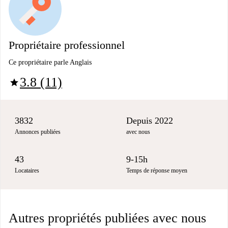
Propriétaire professionnel
Ce propriétaire parle Anglais
3.8 (11)
star
3832
Depuis 2022
Annonces publiées
avec nous
43
9-15h
Locataires
Temps de réponse moyen
Autres propriétés publiées avec nous