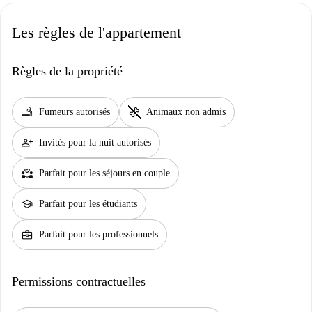
Le quartier du Fort offre de nombreuses attractions à proximité. Rendez-
Les règles de l'appartement
vous au Carrefour Market pour vos besoins quotidiens ou dînez dans des
restaurants comme Chennai Samaiyall et Amarante. Des attractions
comme Ventana et Fresque Galactic sont également à proximité, offrant
Règles de la propriété
des expériences culturelles et bien plus encore. Adoptez un style de vie
urbain et dynamique avec cette location idéale.
smoking_rooms
pet_supplies
Fumeurs autorisés
Animaux non admis
person_add
Invités pour la nuit autorisés
partner_heart
Parfait pour les séjours en couple
school
Parfait pour les étudiants
business_center
Parfait pour les professionnels
Permissions contractuelles