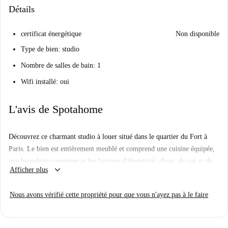
Détails
certificat énergétique
Non disponible
Type de bien: studio
Nombre de salles de bain: 1
Wifi installé: oui
L'avis de Spotahome
Découvrez ce charmant studio à louer situé dans le quartier du Fort à
Paris. Le bien est entièrement meublé et comprend une cuisine équipée,
une buanderie commune et les factures d'électricité, d'eau, de gaz et de
keyboard_arrow_down
Afficher plus
Wi-Fi sont incluses. Une place de parking est disponible, ainsi que des
équipements tels qu'un ascenseur, un concierge et le chauffage. Vérifié
Nous avons vérifié cette propriété pour que vous n'ayez pas à le faire
par Spotahome, ce studio accueille les professionnels, les couples, les
familles, les étudiants et les participants Erasmus. Le ménage peut être
organisé directement avec le propriétaire.