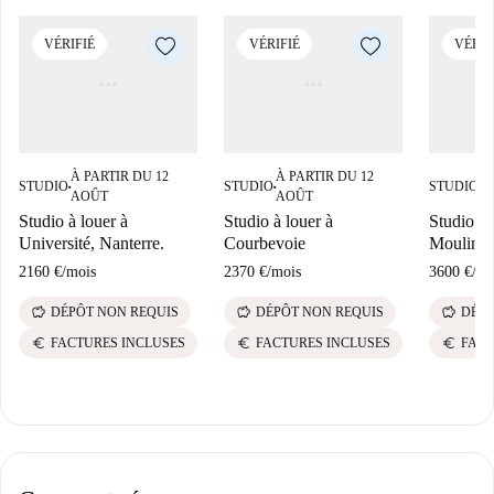
VÉRIFIÉ
VÉRIFIÉ
VÉRIF
À PARTIR DU 12
À PARTIR DU 12
À
STUDIO
STUDIO
STUDIO
■
■
■
AOÛT
AOÛT
A
Studio à louer à
Studio à louer à
Studio à 
Université, Nanterre.
Courbevoie
Mouline
2160 €
/
mois
2370 €
/
mois
3600 €
/
mo
savings
savings
savings
DÉPÔT NON REQUIS
DÉPÔT NON REQUIS
DÉPÔ
euro
euro
euro
FACTURES INCLUSES
FACTURES INCLUSES
FACT