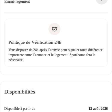
Si refusé : aucun prélèvement et nous vous proposerons
Emménagement
d’autres options.
Accordez avec le propriétaire les détails de votre arrivée,
Documents requis si votre logement est «
Spotahome plus
remise des clés, etc.
».
Spotahome transférera le premier paiement au propriétaire
Pièce d’identité ou Passeport
uniquement si aucun problème n'est signalé.
Justificatif de solvabilité
Domiciliation bancaire
Politique de Vérification 24h
Vous disposez de 24h après l’arrivée pour signaler toute différence
importante entre l’annonce et le logement. Spotahome fera le
nécessaire.
Disponibilités
Disponible à partir du
12 août 2026