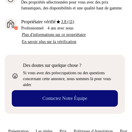
Des propriétés sélectionnées pour vous avec des prix
fantastiques, des disponibilités et une qualité haut de gamme.
star
Propriétaire vérifié
3.8 (11)
Professionnel
·
4 ans
avec nous
Plus d'informations sur ce propriétaire
En savoir plus sur la vérification
Des doutes sur quelque chose ?
Si vous avez des préoccupations ou des questions
sentiment_very_satisfied
concernant cette annonce, nous sommes là pour vous
aider.
Contactez Notre Équipe
Présentation
Les règles
Prix
Politiques d'Annulation
Proprié