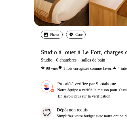
Photos
Carte
Studio à louer à Le Fort, charges 
Studio
0
chambres
salles de bain
visibility
favorite
person
98
vues
1
fois enregistré comme favori
4
inté
Propriété vérifiée par Spotahome
Notre équipe a vérifié la maison pour s'ass
En savoir plus sur la vérification
Dépôt non requis
Simplifiez votre budget avec notre option