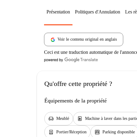
Présentation
Politiques d'Annulation
Les rè
Voir le contenu original en anglais
Ceci est une traduction automatique de l'annonc
Qu'offre cette propriété ?
Équipements de la propriété
chair
local_laundry_service
Meublé
Machine à laver dans les par
person_book
garage
Portier/Réception
Parking disponible