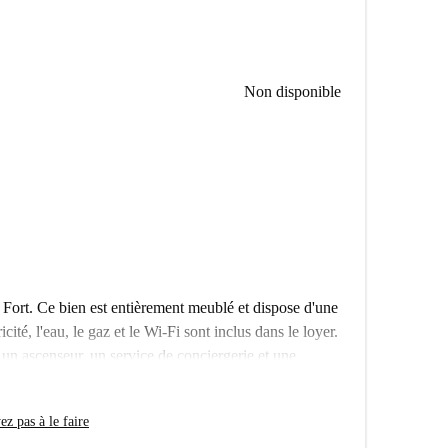
Non disponible
Fort. Ce bien est entièrement meublé et dispose d'une
cité, l'eau, le gaz et le Wi-Fi sont inclus dans le loyer.
n ascenseur, un service de conciergerie et une
 est idéal pour les professionnels, les couples, les
. Le logement a été vérifié par Spotahome pour votre
z pas à le faire