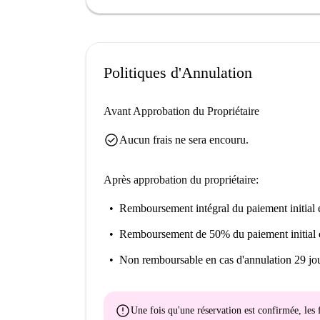
Le studio est situé dans le quartier du Fort à Vi
attractions. Vous trouverez le Carrefour Market 
Chennai Samaiyall, Amarante, Horn's et Le Cap 
également Ventana, Fille À La Capuche et Fresqu
Politiques d'Annulation
et artistiques.
Avant Approbation du Propriétaire
check_circle
Aucun frais ne sera encouru.
Après approbation du propriétaire:
Remboursement intégral du paiement initial
e
Remboursement de 50% du paiement initial
Non remboursable
en cas d'annulation 29 jou
error
Une fois qu'une réservation est confirmée, le