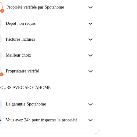
Propriété vérifiée par Spotahome
Notre équipe a vérifié la maison pour s'assurer que tu
obtiens exactement ce que tu vois dans l'annonce.
Dépôt non requis
En savoir plus sur la vérification
Simplifiez votre budget avec notre option
d'emménagement sans dépôt.
Factures incluses
Profitez d'une vie sans soucis avec les factures
incluses, couvrant le loyer et les services pour une
Meilleur choix
expérience de location sans tracas.
Des propriétés sélectionnées pour vous avec des prix
fantastiques, des disponibilités et une qualité haut de
Propriétaire vérifié
gamme.
Professionnel
·
4 ans
avec nous
Plus d'informations sur ce propriétaire
JOURS AVEC SPOTAHOME
En savoir plus sur la vérification
La garantie Spotahome
Si le propriétaire annule votre réservation sans
préavis, nous allons soit (A) vous payer une chambre
Vous avez 24h pour inspecter la propriété
d'hôtel et vous aider à trouver un autre logement,
Si le bien ne correspond pas exactement à l'annonce
soit (B) vous rembourser en totalité.
que vous avez vue sur Spotahome, veuillez nous le