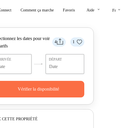
keyboard_arrow_down
keyboard_arrow_down
Connect
Comment ça marche
Favoris
Aide
Fr
ctionnez les dates pour voir
4
1
tarifs
RRIVÉE
DÉPART
Vérifier la disponibilité
 CETTE PROPRIÉTÉ