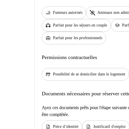
smoking_rooms
pet_supplies
Fumeurs autorisés
Animaux non admi
partner_heart
school
Parfait pour les séjours en couple
Parf
business_center
Parfait pour les professionnels
Permissions contractuelles
credit_score
Possibilité de se domicilier dans le logement
Documents nécessaires pour réserver cett
Ayez ces documents prêts pour l'étape suivante d
être complétée.
description
description
Pièce d’identité
Justificatif d'emploi