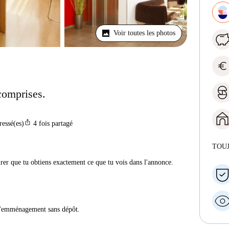
Voir toutes les photos
euro
comprises.
ios_share
ressé(es)
4
fois partagé
TOU
urer que tu obtiens exactement ce que tu vois dans l'annonce.
 d'emménagement sans dépôt.