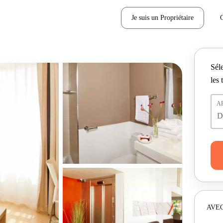
Je suis un Propriétaire
Séle
les 
A
AVEC