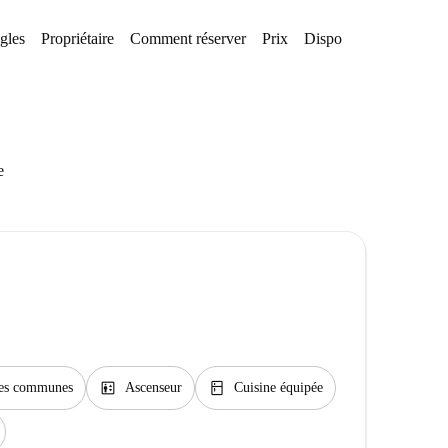
gles
Propriétaire
Comment réserver
Prix
Disponibilités
e
elevator
kitchen
ties communes
Ascenseur
Cuisine équipée