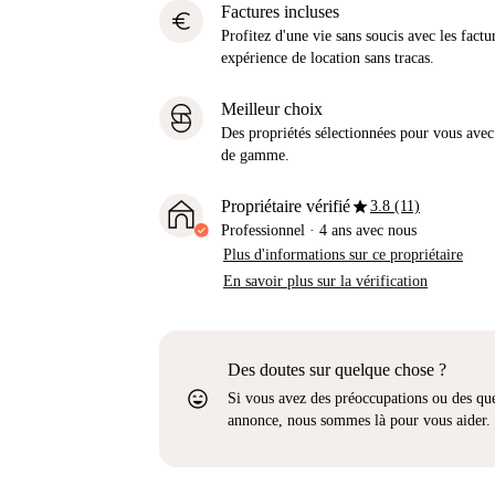
Factures incluses
euro
Profitez d'une vie sans soucis avec les factu
expérience de location sans tracas.
Meilleur choix
Des propriétés sélectionnées pour vous avec 
de gamme.
star
Propriétaire vérifié
3.8 (11)
Professionnel
·
4 ans
avec nous
Plus d'informations sur ce propriétaire
En savoir plus sur la vérification
Des doutes sur quelque chose ?
sentiment_very_satisfied
Si vous avez des préoccupations ou des que
annonce, nous sommes là pour vous aider.