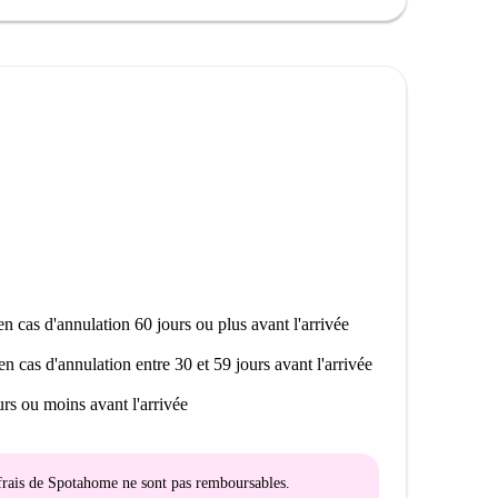
try-sur-Seine, à proximité de toutes les commodités et
de Vitry-sur-Seine et de nombreux restaurants tels que
à quelques pas. À proximité, vous trouverez
e Galactic, qui proposent des expériences culturelles
n cas d'annulation 60 jours ou plus avant l'arrivée
en cas d'annulation entre 30 et 59 jours avant l'arrivée
rs ou moins avant l'arrivée
s frais de Spotahome
ne sont pas remboursables
.