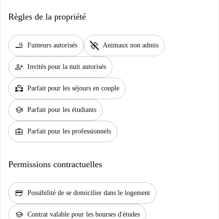
Règles de la propriété
smoking_rooms
pet_supplies
Fumeurs autorisés
Animaux non admis
person_add
Invités pour la nuit autorisés
partner_heart
Parfait pour les séjours en couple
school
Parfait pour les étudiants
business_center
Parfait pour les professionnels
Permissions contractuelles
credit_score
Possibilité de se domicilier dans le logement
school
Contrat valable pour les bourses d'études