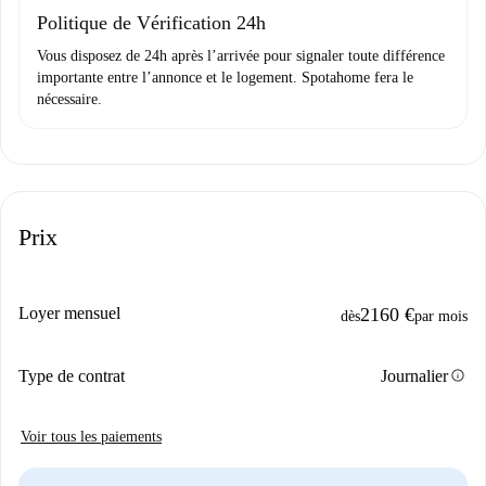
Domiciliation bancaire
Politique de Vérification 24h
Vous disposez de 24h après l’arrivée pour signaler toute différence
importante entre l’annonce et le logement. Spotahome fera le
nécessaire.
Prix
Loyer mensuel
2160 €
dès
par mois
info
Type de contrat
Journalier
Voir tous les paiements