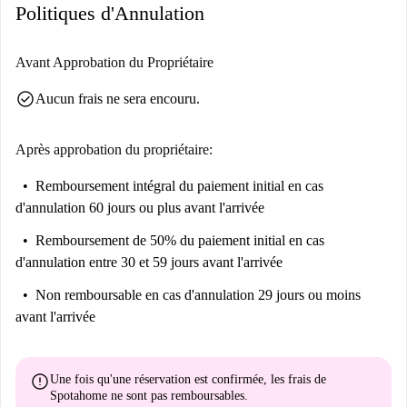
Politiques d'Annulation
Situé à Université, Nanterre, le logement bénéficie de commodités à
proximité, notamment le grand supermarché Lidl Nanterre Françaises et
des restaurants comme Subway Nanterre Université et Hudi Nanterre.
Avant Approbation du Propriétaire
Des établissements d'enseignement supérieur comme l'UFR des Sciences
check_circle
Aucun frais ne sera encouru.
Économiques, Gestion et Mathématiques de l'Université Paris Nanterre
sont facilement accessibles. Profitez d'un quartier dynamique et doté de
toutes les commodités.
Après approbation du propriétaire:
Remboursement intégral du paiement initial
en cas
d'annulation 60 jours ou plus avant l'arrivée
Remboursement de 50% du paiement initial
en cas
d'annulation entre 30 et 59 jours avant l'arrivée
Non remboursable
en cas d'annulation 29 jours ou moins
avant l'arrivée
error
Une fois qu'une réservation est confirmée, les frais de
Spotahome
ne sont pas remboursables
.