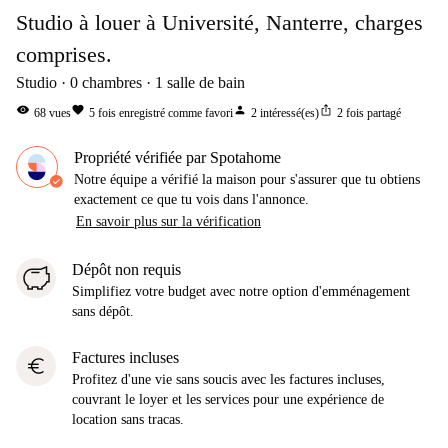
Studio à louer à Université, Nanterre, charges
comprises.
Studio
0
chambres
1
salle de bain
visibility
favorite
person
ios_share
68
vues
5
fois enregistré comme favori
2
intéressé(es)
2
fois partagé
Propriété vérifiée par Spotahome
Notre équipe a vérifié la maison pour s'assurer que tu obtiens
exactement ce que tu vois dans l'annonce.
En savoir plus sur la vérification
Dépôt non requis
Simplifiez votre budget avec notre option d'emménagement
sans dépôt.
Factures incluses
euro
Profitez d'une vie sans soucis avec les factures incluses,
couvrant le loyer et les services pour une expérience de
location sans tracas.