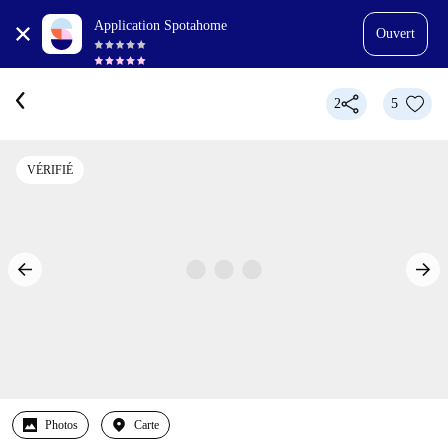
Application Spotahome
Ouvert
2
5
VÉRIFIÉ
Photos
Carte