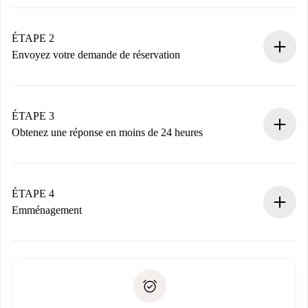
Processus de réservation 100% en ligne.
Logements et Propriétaires vérifiés.
Vous disposez à l’avance de toutes les informations
ÉTAPE 2
nécessaires.
Envoyez votre demande de réservation
Envoyez les informations essentielles sur votre profil et
votre mode de paiement.
Nous ne vous facturerons rien tant que le propriétaire
ÉTAPE 3
n’aura pas accepté.
Obtenez une réponse en moins de 24 heures
Le propriétaire dispose de 24 heures pour confirmer.
Si accepté, nous vous facturerons et vous mettrons en
contact avec le propriétaire.
ÉTAPE 4
Si refusé : aucun prélèvement et nous vous proposerons
Emménagement
d’autres options.
Accordez avec le propriétaire les détails de votre arrivée,
Documents requis si votre logement est «
Spotahome plus
remise des clés, etc.
».
Spotahome transférera le premier paiement au propriétaire
Pièce d’identité ou Passeport
uniquement si aucun problème n'est signalé.
Justificatif de solvabilité