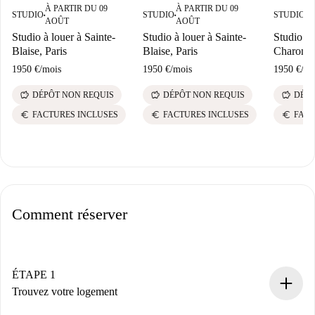
À PARTIR DU 09
À PARTIR DU 09
À
STUDIO
STUDIO
STUDIO
■
■
■
AOÛT
AOÛT
A
Studio à louer à Sainte-
Studio à louer à Sainte-
Studio à 
Blaise, Paris
Blaise, Paris
Charonne
1950 €
/
mois
1950 €
/
mois
1950 €
/
mo
savings
savings
savings
DÉPÔT NON REQUIS
DÉPÔT NON REQUIS
DÉPÔ
euro
euro
euro
FACTURES INCLUSES
FACTURES INCLUSES
FACT
Comment réserver
ÉTAPE 1
Trouvez votre logement