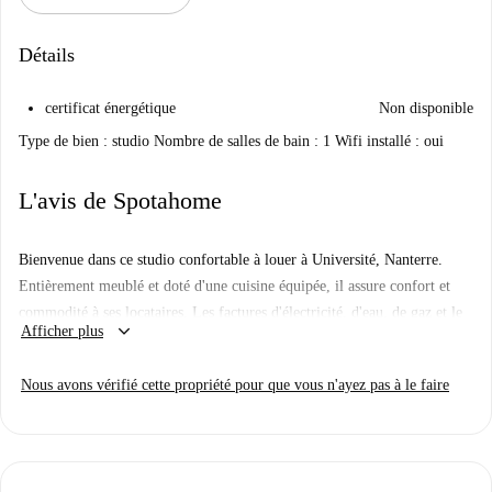
Détails
certificat énergétique
Non disponible
Type de bien : studio Nombre de salles de bain : 1 Wifi installé : oui
L'avis de Spotahome
Bienvenue dans ce studio confortable à louer à Université, Nanterre.
Entièrement meublé et doté d'une cuisine équipée, il assure confort et
commodité à ses locataires. Les factures d'électricité, d'eau, de gaz et le
keyboard_arrow_down
Afficher plus
Wi-Fi sont comprises dans le loyer, pour une vie en toute sérénité. Il
dispose également d'équipements tels qu'un lave-linge, un sèche-linge et
Nous avons vérifié cette propriété pour que vous n'ayez pas à le faire
un ascenseur. Idéal pour les professionnels, les couples, les familles, les
étudiants et les participants Erasmus : tous sont les bienvenus ! Le bien a
été personnellement vérifié par Spotahome, garantissant une expérience
de location vérifiée et fiable.