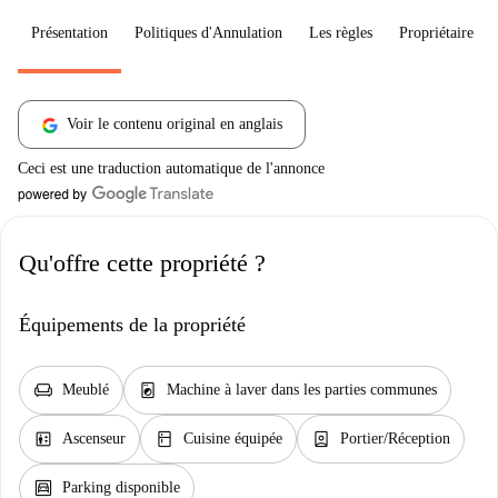
Présentation
Politiques d'Annulation
Les règles
Propriétaire
Voir le contenu original en anglais
Ceci est une traduction automatique de l'annonce
Qu'offre cette propriété ?
Équipements de la propriété
chair
local_laundry_service
Meublé
Machine à laver dans les parties communes
elevator
kitchen
person_book
Ascenseur
Cuisine équipée
Portier/Réception
garage
Parking disponible