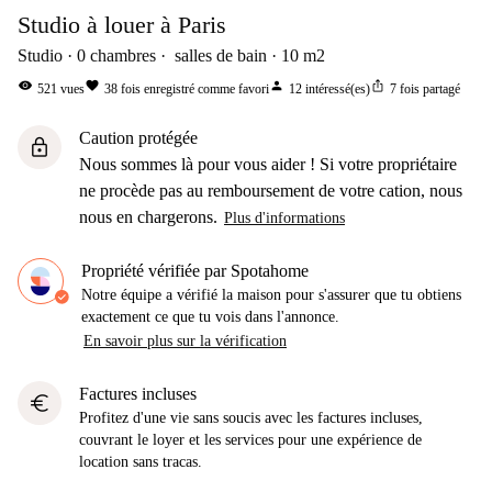
Studio à louer à Paris
Studio
0
chambres
salles de bain
10
m2
visibility
favorite
person
ios_share
521
vues
38
fois enregistré comme favori
12
intéressé(es)
7
fois partagé
Caution protégée
lock
Nous sommes là pour vous aider ! Si votre propriétaire
ne procède pas au remboursement de votre cation, nous
nous en chargerons.
Plus d'informations
Propriété vérifiée par Spotahome
Notre équipe a vérifié la maison pour s'assurer que tu obtiens
exactement ce que tu vois dans l'annonce.
En savoir plus sur la vérification
Factures incluses
euro
Profitez d'une vie sans soucis avec les factures incluses,
couvrant le loyer et les services pour une expérience de
location sans tracas.