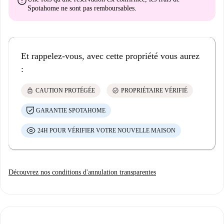
error
Spotahome
ne sont pas remboursables
.
Et rappelez-vous, avec cette propriété vous aurez
:
lock
check_circle
CAUTION PROTÉGÉE
PROPRIÉTAIRE VÉRIFIÉ
GARANTIE SPOTAHOME
24H POUR VÉRIFIER VOTRE NOUVELLE MAISON
Découvrez nos conditions d'annulation transparentes