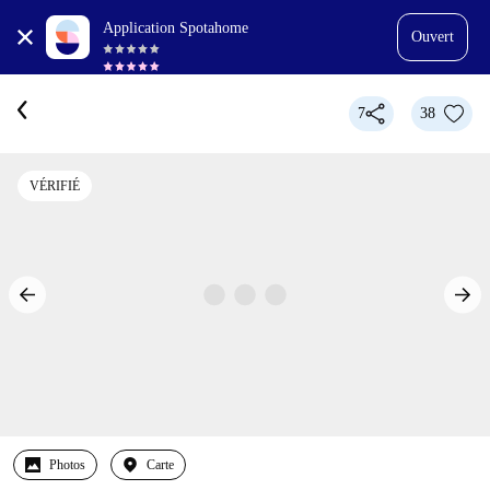
Application Spotahome
Ouvert
7
38
VÉRIFIÉ
Photos
Carte