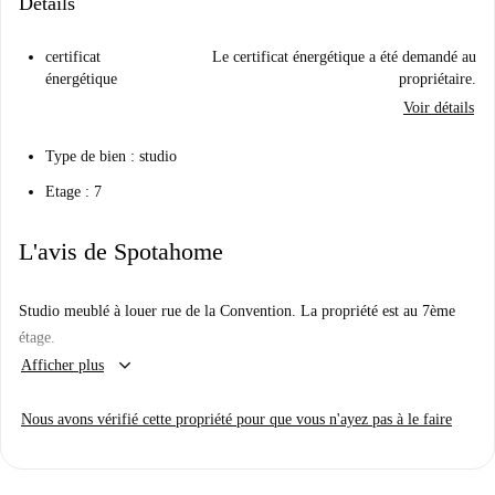
Détails
certificat
Le certificat énergétique a été demandé au
énergétique
propriétaire.
Voir détails
Type de bien : studio
Etage : 7
L'avis de Spotahome
Studio meublé à louer rue de la Convention. La propriété est au 7ème
étage.
keyboard_arrow_down
Afficher plus
Nous avons vérifié cette propriété pour que vous n'ayez pas à le faire