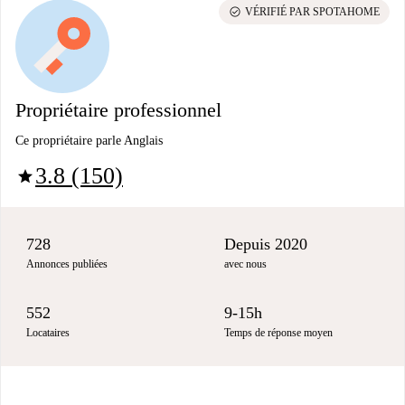
check_circle
VÉRIFIÉ PAR SPOTAHOME
Propriétaire professionnel
Ce propriétaire parle Anglais
3.8 (150)
star
728
Depuis 2020
Annonces publiées
avec nous
552
9-15h
Locataires
Temps de réponse moyen