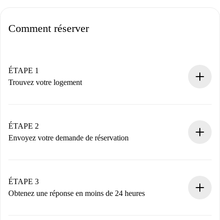
Comment réserver
ÉTAPE 1
Trouvez votre logement
Processus de réservation 100% en ligne.
Logements et Propriétaires vérifiés.
Vous disposez à l’avance de toutes les informations
ÉTAPE 2
nécessaires.
Envoyez votre demande de réservation
Envoyez les informations essentielles sur votre profil et
votre mode de paiement.
Nous ne vous facturerons rien tant que le propriétaire
ÉTAPE 3
n’aura pas accepté.
Obtenez une réponse en moins de 24 heures
Le propriétaire dispose de 24 heures pour confirmer.