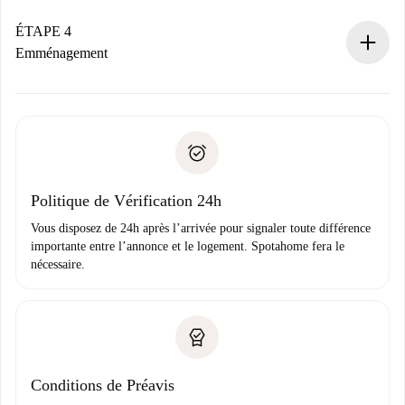
Si accepté, nous vous facturerons et vous mettrons en
contact avec le propriétaire.
ÉTAPE 4
Si refusé : aucun prélèvement et nous vous proposerons
Emménagement
d’autres options.
Accordez avec le propriétaire les détails de votre arrivée,
Documents requis si votre logement est «
Spotahome plus
remise des clés, etc.
».
Spotahome transférera le premier paiement au propriétaire
Pièce d’identité ou Passeport
uniquement si aucun problème n'est signalé.
Justificatif de solvabilité
Domiciliation bancaire
Politique de Vérification 24h
Vous disposez de 24h après l’arrivée pour signaler toute différence
importante entre l’annonce et le logement. Spotahome fera le
nécessaire.
Conditions de Préavis