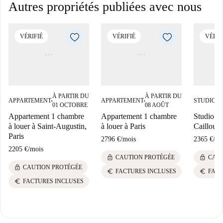
Autres propriétés publiées avec nous
VÉRIFIÉ
VÉRIFIÉ
VÉRIF
À PARTIR DU
À PARTIR DU
À
APPARTEMENT
APPARTEMENT
STUDIO
■
■
■
01 OCTOBRE
08 AOÛT
S
Appartement 1 chambre
Appartement 1 chambre
Studio à 
à louer à Saint-Augustin,
à louer à Paris
Caillou, 
Paris
2796 €
/
mois
2365 €
/
mo
2205 €
/
mois
lock
lock
CAUTION PROTÉGÉE
CAUT
lock
CAUTION PROTÉGÉE
euro
euro
FACTURES INCLUSES
FACT
euro
FACTURES INCLUSES