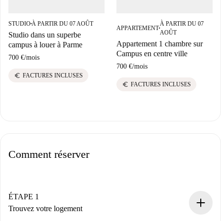
STUDIO
À PARTIR DU 07 AOÛT
À PARTIR DU 07
■
APPARTEMENT
■
AOÛT
Studio dans un superbe
Appartement 1 chambre sur
campus à louer à Parme
Campus en centre ville
700 €
/
mois
700 €
/
mois
euro
FACTURES INCLUSES
euro
FACTURES INCLUSES
Comment réserver
ÉTAPE 1
Trouvez votre logement