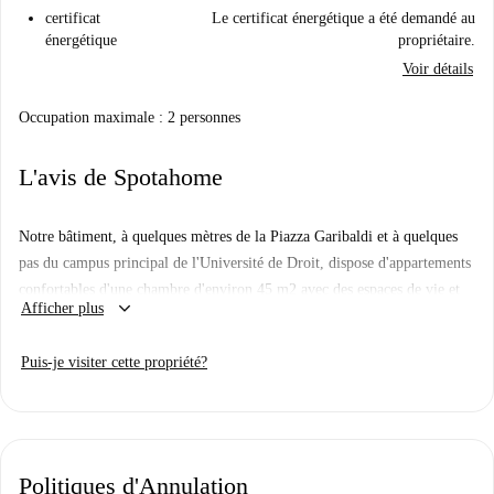
certificat
Le certificat énergétique a été demandé au
énergétique
propriétaire.
Voir détails
Occupation maximale : 2 personnes
L'avis de Spotahome
Notre bâtiment, à quelques mètres de la Piazza Garibaldi et à quelques
pas du campus principal de l'Université de Droit, dispose d'appartements
confortables d'une chambre d'environ 45 m2 avec des espaces de vie et
keyboard_arrow_down
Afficher plus
de nuit séparés à usage simple ou double avec cuisine et salle de bain
privées.
Puis-je visiter cette propriété?
Chacun meublé de manière simple mais fonctionnelle, avec cuisine
privée, salon avec TV LED, grande salle de bain indépendante et
chauffage central. Pour la tranquillité de tous nos clients, en plus d'avoir
le service d'une laverie industrielle privée sur place à prix bloqué (3,50€
Politiques d'Annulation
cycle de lavage avec lessive incluse, 3,50€ cycle de séchage), vous aurez