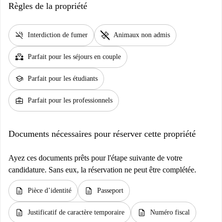
Règles de la propriété
smoke_free
pet_supplies
Interdiction de fumer
Animaux non admis
partner_heart
Parfait pour les séjours en couple
school
Parfait pour les étudiants
business_center
Parfait pour les professionnels
Documents nécessaires pour réserver cette propriété
Ayez ces documents prêts pour l'étape suivante de votre
candidature. Sans eux, la réservation ne peut être complétée.
description
description
Pièce d’identité
Passeport
description
description
Justificatif de caractère temporaire
Numéro fiscal