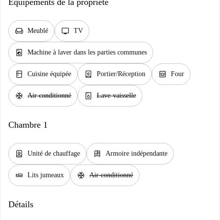
Équipements de la propriété
chair
tv
Meublé
TV
local_laundry_service
Machine à laver dans les parties communes
kitchen
person_book
oven_gen
Cuisine équipée
Portier/Réception
Four
ac_unit
dishwasher_gen
Air conditionné
Lave-vaisselle
Chambre 1
water_heater
dresser
Unité de chauffage
Armoire indépendante
airline_seat_flat
ac_unit
Lits jumeaux
Air conditionné
Détails