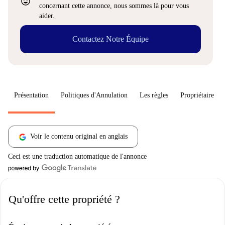
sentiment_very_satisfied
concernant cette annonce, nous sommes là pour vous
aider.
Contactez Notre Équipe
Présentation
Politiques d'Annulation
Les règles
Propriétaire
Voir le contenu original en anglais
Ceci est une traduction automatique de l'annonce
Qu'offre cette propriété ?