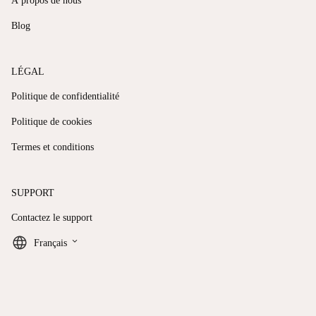
À propos de nous
Blog
LÉGAL
Politique de confidentialité
Politique de cookies
Termes et conditions
SUPPORT
Contactez le support
keyboard_arrow_down
Français