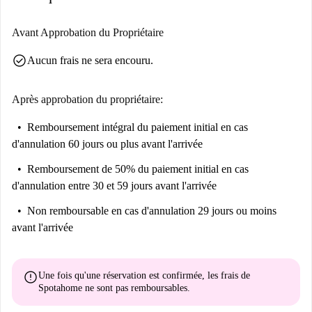
la sécurité de toutes les consommations comprises dans le forfait, comme
toujours dans notre formule habituelle d'hébergement.
Avant Approbation du Propriétaire
Tout l'entretien courant est également inclus, l'idée étant qu'il s'agit d'un
check_circle
Aucun frais ne sera encouru.
tout compris où le client sait déjà ce qu'il dépense et ne pense qu'à
parcourir sereinement l'expérience du centre-ville et le cursus
Après approbation du propriétaire:
universitaire ou de recherche qui l'attend.
Les frais mensuels comprennent : tous les services publics, la
Remboursement intégral du paiement initial
en cas
maintenance et la disponibilité 24 heures sur 24.
d'annulation 60 jours ou plus avant l'arrivée
Remboursement de 50% du paiement initial
en cas
d'annulation entre 30 et 59 jours avant l'arrivée
Non remboursable
en cas d'annulation 29 jours ou moins
avant l'arrivée
error
Une fois qu'une réservation est confirmée, les frais de
Spotahome
ne sont pas remboursables
.