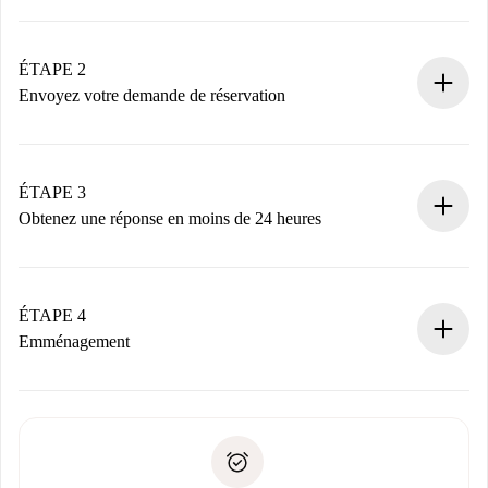
Processus de réservation 100% en ligne.
Logements et Propriétaires vérifiés.
Vous disposez à l’avance de toutes les informations
ÉTAPE 2
nécessaires.
Envoyez votre demande de réservation
Envoyez les informations essentielles sur votre profil et
votre mode de paiement.
Nous ne vous facturerons rien tant que le propriétaire
ÉTAPE 3
n’aura pas accepté.
Obtenez une réponse en moins de 24 heures
Le propriétaire dispose de 24 heures pour confirmer.
Si accepté, nous vous facturerons et vous mettrons en
contact avec le propriétaire.
ÉTAPE 4
Si refusé : aucun prélèvement et nous vous proposerons
Emménagement
d’autres options.
Accordez avec le propriétaire les détails de votre arrivée,
Documents requis si votre logement est «
Spotahome plus
remise des clés, etc.
».
Spotahome transférera le premier paiement au propriétaire
Pièce d’identité ou Passeport
uniquement si aucun problème n'est signalé.
Justificatif de solvabilité