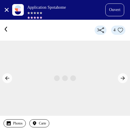
Application Spotahome
Ouvert
3
4
Photos
Carte