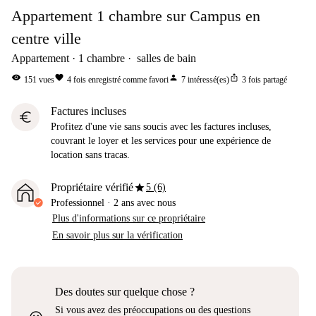
Appartement 1 chambre sur Campus en
centre ville
Appartement
1
chambre
salles de bain
visibility
favorite
person
ios_share
151
vues
4
fois enregistré comme favori
7
intéressé(es)
3
fois partagé
Factures incluses
euro
Profitez d'une vie sans soucis avec les factures incluses,
couvrant le loyer et les services pour une expérience de
location sans tracas.
star
Propriétaire vérifié
5 (6)
Professionnel
·
2 ans
avec nous
Plus d'informations sur ce propriétaire
En savoir plus sur la vérification
Des doutes sur quelque chose ?
Si vous avez des préoccupations ou des questions