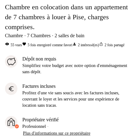
Chambre en colocation dans un appartement
de 7 chambres à louer à Pise, charges
comprises.
Chambre
7
Chambres
2
salles de bain
visibility
favorite
person
ios_share
55
vues
5
fois enregistré comme favori
2
intéressé(es)
2
fois partagé
Dépôt non requis
Simplifiez votre budget avec notre option d'emménagement
sans dépôt.
Factures incluses
euro
Profitez d'une vie sans soucis avec les factures incluses,
couvrant le loyer et les services pour une expérience de
location sans tracas.
Propriétaire vérifié
Professionnel
·
Plus d'informations sur ce propriétaire