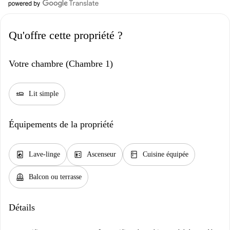
Qu'offre cette propriété ?
Votre chambre (Chambre 1)
airline_seat_flat
Lit simple
Équipements de la propriété
local_laundry_service
elevator
kitchen
Lave-linge
Ascenseur
Cuisine équipée
balcony
Balcon ou terrasse
Détails