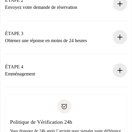
ÉTAPE 2
nécessaires.
Envoyez votre demande de réservation
Envoyez les informations essentielles sur votre profil et
votre mode de paiement.
Nous ne vous facturerons rien tant que le propriétaire
ÉTAPE 3
n’aura pas accepté.
Obtenez une réponse en moins de 24 heures
Le propriétaire dispose de 24 heures pour confirmer.
Si accepté, nous vous facturerons et vous mettrons en
contact avec le propriétaire.
ÉTAPE 4
Si refusé : aucun prélèvement et nous vous proposerons
Emménagement
d’autres options.
Accordez avec le propriétaire les détails de votre arrivée,
Documents requis si votre logement est «
Spotahome plus
remise des clés, etc.
».
Spotahome transférera le premier paiement au propriétaire
Pièce d’identité ou Passeport
uniquement si aucun problème n'est signalé.
Justificatif de solvabilité
Domiciliation bancaire
Politique de Vérification 24h
Vous disposez de 24h après l’arrivée pour signaler toute différence