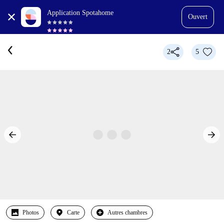
Application Spotahome
Ouvert
2
5
Photos
Carte
Autres chambres