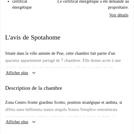
certificat
Le certificat énergétique a été demandé au
énergétique
propriétaire.
Voir détails
L'avis de Spotahome
Située dans la ville animée de Pise, cette chambre fait partie d'un
spacieux appartement partagé de 7 chambres. Elle donne accès à une
cuisine équipée et à un charmant balcon, offrant un cadre de vie
keyboard_arrow_down
Afficher plus
confortable. L'électricité, l'eau, le gaz, le chauffage et le Wi-Fi sont
inclus dans le loyer, ce qui rend ce logement très pratique. Grâce au Wi-
Description de la chambre
Fi, vous resterez connecté sans souci. Tous les propriétaires référencés
sur Spotahome sont rigoureusement sélectionnés afin de vous garantir
Zona Centro fronte giardino Scotto, position stratégique et ambita, si
une expérience de location optimale.
affitta unea bellissima stanza singola Stanza Semplice restrutturata
Située à Pise, cette chambre se trouve à proximité de nombreux sites
appositamente per offrire confort e comodità ai nostri studenti. La
touristiques et monuments importants. Vous trouverez notamment la
keyboard_arrow_down
Afficher plus
strophe est une dotata di letto singolo, armadio 3 ante, écrit avec
Casa di Filippo Mazzei, ainsi que d'autres lieux remarquables comme le
portaoggetti, comodino, tendaggi, specchio, libreria. Je colorie les