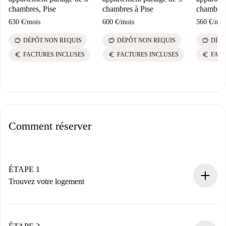
chambres, Pise
chambres à Pise
chambres
630 €
/
mois
600 €
/
mois
560 €
/
moi
savings
savings
savings
DÉPÔT NON REQUIS
DÉPÔT NON REQUIS
DÉPÔ
euro
euro
euro
FACTURES INCLUSES
FACTURES INCLUSES
FACT
Comment réserver
ÉTAPE 1
Trouvez votre logement
Processus de réservation 100% en ligne.
Logements et Propriétaires vérifiés.
Vous disposez à l’avance de toutes les informations