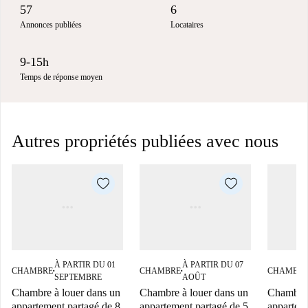
57
6
Annonces publiées
Locataires
9-15h
Temps de réponse moyen
Autres propriétés publiées avec nous
À PARTIR DU 01
À PARTIR DU 07
CHAMBRE
CHAMBRE
CHAMBR
■
■
SEPTEMBRE
AOÛT
Chambre à louer dans un
Chambre à louer dans un
Chambre 
appartement partagé de 8
appartement partagé de 5
appartem