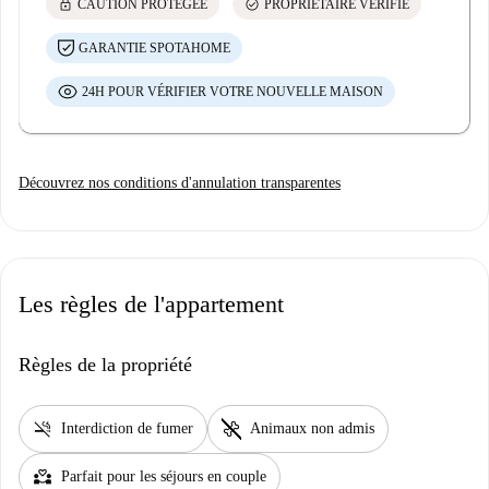
lock
check_circle
CAUTION PROTÉGÉE
PROPRIÉTAIRE VÉRIFIÉ
GARANTIE SPOTAHOME
24H POUR VÉRIFIER VOTRE NOUVELLE MAISON
Découvrez nos conditions d'annulation transparentes
Les règles de l'appartement
Règles de la propriété
smoke_free
pet_supplies
Interdiction de fumer
Animaux non admis
partner_heart
Parfait pour les séjours en couple