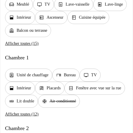
chair
tv
dishwasher_gen
local_laundry_service
Meublé
TV
Lave-vaisselle
Lave-linge
window_open
elevator
kitchen
Intérieur
Ascenseur
Cuisine équipée
balcony
Balcon ou terrasse
Afficher toutes (15)
Chambre 1
water_heater
desk
tv
Unité de chauffage
Bureau
TV
window_open
dresser
window_closed
Intérieur
Placards
Fenêtre avec vue sur la rue
airline_seat_flat
ac_unit
Lit double
Air conditionné
Afficher toutes (12)
Chambre 2