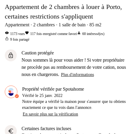
Appartement de 2 chambres à louer à Porto,
certaines restrictions s'appliquent
Appartement
2
chambres
1
salle de bain
85
m2
visibility
favorite
person
1173
vues
117
fois enregistré comme favori
60
intéressé(es)
ios_share
9
fois partagé
Caution protégée
lock
Nous sommes là pour vous aider ! Si votre propriétaire
ne procède pas au remboursement de votre cation, nous
nous en chargerons.
Plus d'informations
Propriété vérifiée par Spotahome
Vérifié le
25 janv. 2022
Notre équipe a vérifié la maison pour s'assurer que tu obtiens
exactement ce que tu vois dans l'annonce.
En savoir plus sur la vérification
Certaines factures incluses
euro