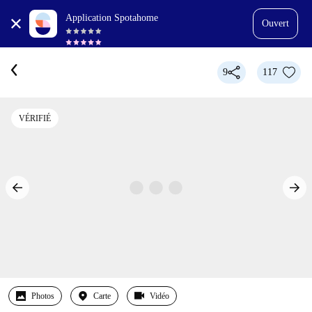
Application Spotahome
Ouvert
9
117
VÉRIFIÉ
Photos
Carte
Vidéo