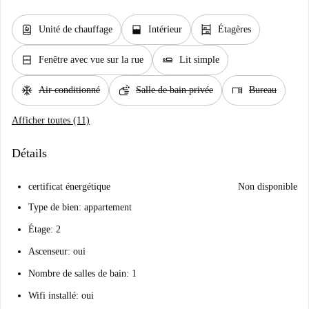
water_heater
window_open
shelves
Unité de chauffage
Intérieur
Étagères
window_closed
airline_seat_flat
Fenêtre avec vue sur la rue
Lit simple
ac_unit
soap
desk
Air conditionné
Salle de bain privée
Bureau
Afficher toutes (11)
Détails
certificat énergétique
Non disponible
Type de bien: appartement
Étage: 2
Ascenseur: oui
Nombre de salles de bain: 1
Wifi installé: oui