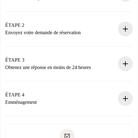
Processus de réservation 100% en ligne.
Logements et Propriétaires vérifiés.
Vous disposez à l’avance de toutes les informations
ÉTAPE 2
nécessaires.
Envoyez votre demande de réservation
Envoyez les informations essentielles sur votre profil et
votre mode de paiement.
Nous ne vous facturerons rien tant que le propriétaire
ÉTAPE 3
n’aura pas accepté.
Obtenez une réponse en moins de 24 heures
Le propriétaire dispose de 24 heures pour confirmer.
Si accepté, nous vous facturerons et vous mettrons en
contact avec le propriétaire.
ÉTAPE 4
Si refusé : aucun prélèvement et nous vous proposerons
Emménagement
d’autres options.
Accordez avec le propriétaire les détails de votre arrivée,
Documents requis si votre logement est «
Spotahome plus
remise des clés, etc.
».
Spotahome transférera le premier paiement au propriétaire
Pièce d’identité ou Passeport
uniquement si aucun problème n'est signalé.