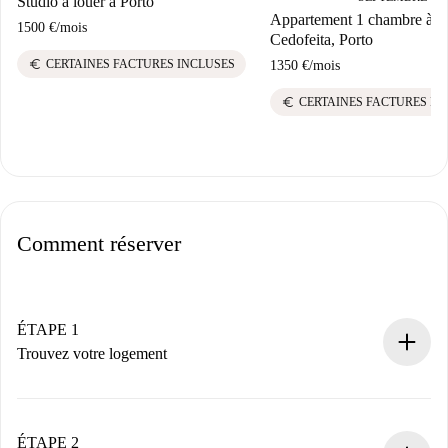
Studio à louer à Porto
Appartement 1 chambre à lo
1500 €
/
mois
Cedofeita, Porto
euro
CERTAINES FACTURES INCLUSES
1350 €
/
mois
euro
CERTAINES FACTURES IN
Comment réserver
ÉTAPE 1
Trouvez votre logement
Processus de réservation 100% en ligne.
Logements et Propriétaires vérifiés.
Vous disposez à l’avance de toutes les informations
ÉTAPE 2