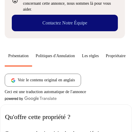
sentiment_very_satisfied
concernant cette annonce, nous sommes là pour vous
aider.
Contactez Notre Équipe
Présentation
Politiques d'Annulation
Les règles
Propriétaire
Voir le contenu original en anglais
Ceci est une traduction automatique de l'annonce
Qu'offre cette propriété ?