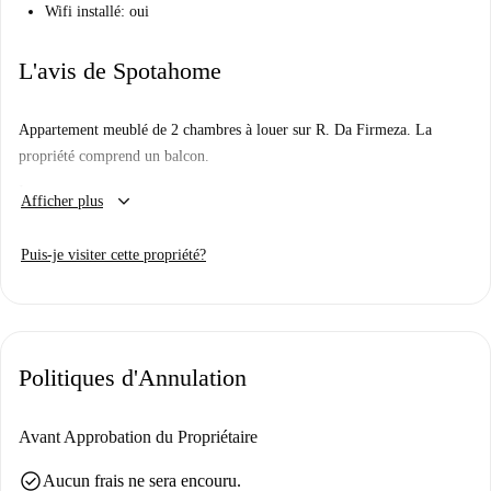
Wifi installé: oui
L'avis de Spotahome
Appartement meublé de 2 chambres à louer sur R. Da Firmeza. La
propriété comprend un balcon.
Important:
keyboard_arrow_down
Afficher plus
Nous n'avons pas encore visité cet endroit. Nous envoyons des
Homecheckers visiter chaque appartement sur Spotahome, alors
Puis-je visiter cette propriété?
revenez bientôt pour une visite guidée et des photos à 360° et HD.
Politiques d'Annulation
Avant Approbation du Propriétaire
check_circle
Aucun frais ne sera encouru.