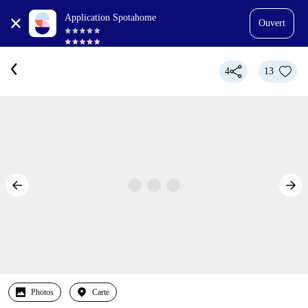
Application Spotahome
Ouvert
4
13
Photos
Carte