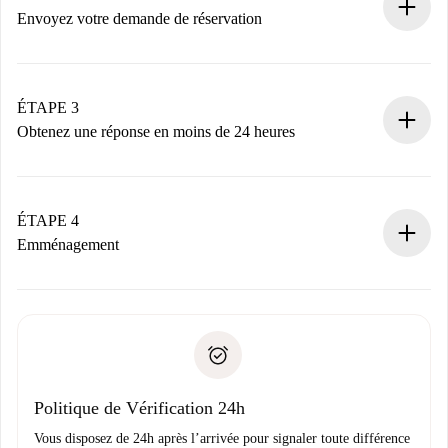
nécessaires.
Envoyez votre demande de réservation
Envoyez les informations essentielles sur votre profil et
votre mode de paiement.
Nous ne vous facturerons rien tant que le propriétaire
ÉTAPE 3
n’aura pas accepté.
Obtenez une réponse en moins de 24 heures
Le propriétaire dispose de 24 heures pour confirmer.
Si accepté, nous vous facturerons et vous mettrons en
contact avec le propriétaire.
ÉTAPE 4
Si refusé : aucun prélèvement et nous vous proposerons
Emménagement
d’autres options.
Accordez avec le propriétaire les détails de votre arrivée,
Documents requis si votre logement est «
Spotahome plus
remise des clés, etc.
».
Spotahome transférera le premier paiement au propriétaire
Pièce d’identité ou Passeport
uniquement si aucun problème n'est signalé.
Justificatif de solvabilité
Domiciliation bancaire
Politique de Vérification 24h
Vous disposez de 24h après l’arrivée pour signaler toute différence