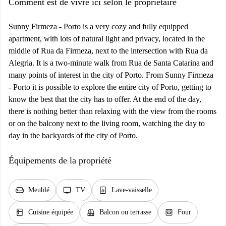
Comment est de vivre ici selon le propriétaire
Sunny Firmeza - Porto is a very cozy and fully equipped
apartment, with lots of natural light and privacy, located in the
middle of Rua da Firmeza, next to the intersection with Rua da
Alegria. It is a two-minute walk from Rua de Santa Catarina and
many points of interest in the city of Porto. From Sunny Firmeza
- Porto it is possible to explore the entire city of Porto, getting to
know the best that the city has to offer. At the end of the day,
there is nothing better than relaxing with the view from the rooms
or on the balcony next to the living room, watching the day to
day in the backyards of the city of Porto.
Équipements de la propriété
chair
tv
dishwasher_gen
Meublé
TV
Lave-vaisselle
kitchen
balcony
oven_gen
Cuisine équipée
Balcon ou terrasse
Four