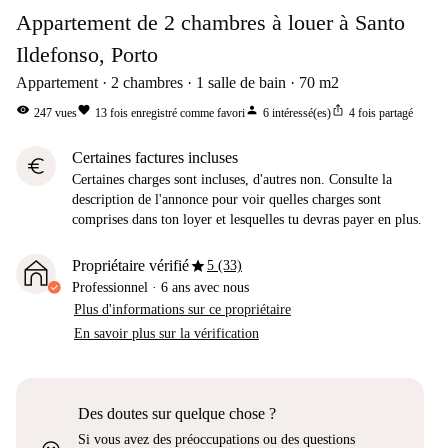
Appartement de 2 chambres à louer à Santo
Ildefonso, Porto
Appartement
2
chambres
1
salle de bain
70
m2
visibility
favorite
person
ios_share
247
vues
13
fois enregistré comme favori
6
intéressé(es)
4
fois partagé
Certaines factures incluses
euro
Certaines charges sont incluses, d'autres non. Consulte la
description de l'annonce pour voir quelles charges sont
comprises dans ton loyer et lesquelles tu devras payer en plus.
star
Propriétaire vérifié
5 (33)
Professionnel
·
6 ans
avec nous
Plus d'informations sur ce propriétaire
En savoir plus sur la vérification
Des doutes sur quelque chose ?
Si vous avez des préoccupations ou des questions