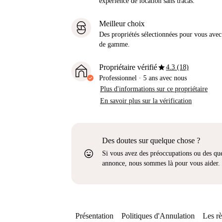
expérience de location sans tracas.
Meilleur choix
Des propriétés sélectionnées pour vous avec 
de gamme.
star
Propriétaire vérifié
4.3 (18)
Professionnel
·
5 ans
avec nous
Plus d'informations sur ce propriétaire
En savoir plus sur la vérification
Des doutes sur quelque chose ?
sentiment_very_satisfied
Si vous avez des préoccupations ou des que
annonce, nous sommes là pour vous aider.
Présentation
Politiques d'Annulation
Les rè