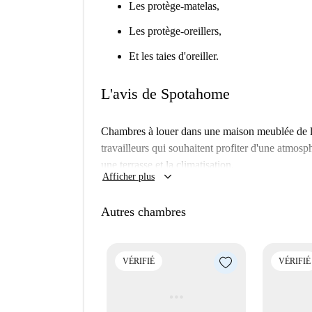
Les protège-matelas,
Les protège-oreillers,
Et les taies d'oreiller.
L'avis de Spotahome
Chambres à louer dans une maison meublée de la 
travailleurs qui souhaitent profiter d'une atmos
une terrasse et la climatisation.
keyboard_arrow_down
Afficher plus
Autres chambres
VÉRIFIÉ
VÉRIFIÉ