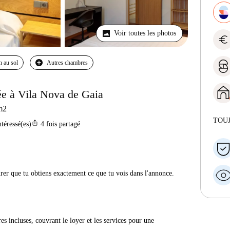
Voir toutes les photos
euro
n au sol
Autres chambres
e à Vila Nova de Gaia
m2
TOU
ios_share
ntéressé(es)
4
fois partagé
urer que tu obtiens exactement ce que tu vois dans l'annonce.
res incluses, couvrant le loyer et les services pour une