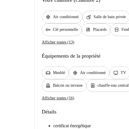
Votre chambre (Chambre 2)
ac_unit
soap
Air conditionné
Salle de bain privée
key
dresser
window_closed
Clé personnelle
Placards
Fenê
Afficher toutes (13)
Équipements de la propriété
chair
ac_unit
tv
Meublé
Air conditionné
TV
balcony
water_heater
Balcon ou terrasse
chauffe-eau central
Afficher toutes (16)
Détails
certificat énergétique