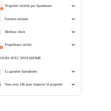
Propriété vérifiée par Spotahome
Notre équipe a vérifié la maison pour s'assurer que tu
obtiens exactement ce que tu vois dans l'annonce.
Factures incluses
En savoir plus sur la vérification
Profitez d'une vie sans soucis avec les factures
incluses, couvrant le loyer et les services pour une
Meilleur choix
expérience de location sans tracas.
Des propriétés sélectionnées pour vous avec des prix
fantastiques, des disponibilités et une qualité haut de
Propriétaire vérifié
gamme.
Professionnel
·
5 ans
avec nous
Plus d'informations sur ce propriétaire
JOURS AVEC SPOTAHOME
En savoir plus sur la vérification
La garantie Spotahome
Si le propriétaire annule votre réservation sans
préavis, nous allons soit (A) vous payer une chambre
Vous avez 24h pour inspecter la propriété
d'hôtel et vous aider à trouver un autre logement,
Si le bien ne correspond pas exactement à l'annonce
soit (B) vous rembourser en totalité.
que vous avez vue sur Spotahome, veuillez nous le
faire savoir dans les 24 heures suivant votre arrivée
afin que nous puissions trouver une solution.