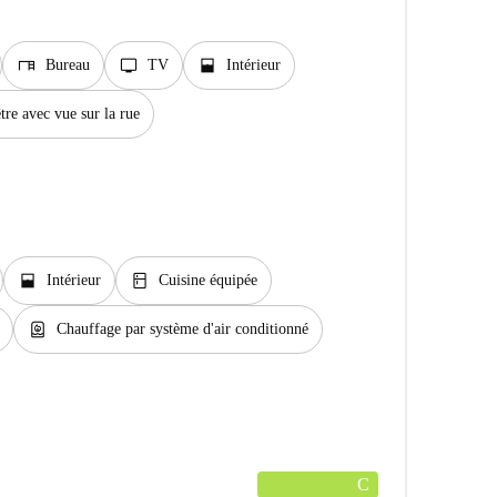
desk
tv
window_open
Bureau
TV
Intérieur
tre avec vue sur la rue
window_open
kitchen
Intérieur
Cuisine équipée
water_heater
Chauffage par système d'air conditionné
C