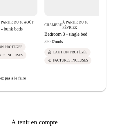
 PARTIR DU 16 AOÛT
À PARTIR DU 16
À
CHAMBRE
CHAMBRE
■
■
FÉVRIER
J
- bunk beds
Bedroom 3 - single bed
Bedroom 4 
520 €
/
mois
535 €
/
mois
ON PROTÉGÉE
lock
lock
CAUTION PROTÉGÉE
CAUTI
RES INCLUSES
euro
euro
FACTURES INCLUSES
FACTU
z pas à le faire
À tenir en compte