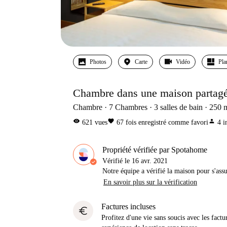
Photos
Carte
Vidéo
Pla
Chambre dans une maison partagé
Chambre
7
Chambres
3
salles de bain
250
visibility
favorite
person
621
vues
67
fois enregistré comme favori
4
i
Propriété vérifiée par Spotahome
Vérifié le
16 avr. 2021
Notre équipe a vérifié la maison pour s'ass
En savoir plus sur la vérification
Factures incluses
euro
Profitez d'une vie sans soucis avec les factu