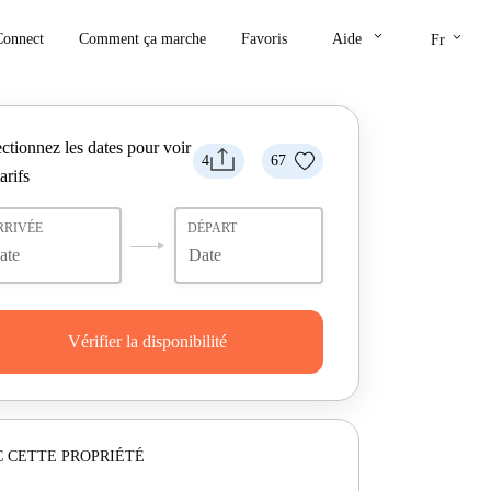
keyboard_arrow_down
keyboard_arrow_down
Connect
Comment ça marche
Favoris
Aide
Fr
ctionnez les dates pour voir
4
67
tarifs
RRIVÉE
DÉPART
Vérifier la disponibilité
 CETTE PROPRIÉTÉ