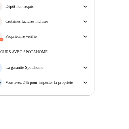
Dépôt non requis
Simplifiez votre budget avec notre option
d'emménagement sans dépôt.
Certaines factures incluses
Certaines charges sont incluses, d'autres non.
Consulte la description de l'annonce pour voir
Propriétaire vérifié
quelles charges sont comprises dans ton loyer et
Professionnel
·
4 ans
avec nous
lesquelles tu devras payer en plus.
Plus d'informations sur ce propriétaire
JOURS AVEC SPOTAHOME
En savoir plus sur la vérification
La garantie Spotahome
Si le propriétaire annule votre réservation sans
préavis, nous allons soit (A) vous payer une chambre
Vous avez 24h pour inspecter la propriété
d'hôtel et vous aider à trouver un autre logement,
Si le bien ne correspond pas exactement à l'annonce
soit (B) vous rembourser en totalité.
que vous avez vue sur Spotahome, veuillez nous le
faire savoir dans les 24 heures suivant votre arrivée
afin que nous puissions trouver une solution.