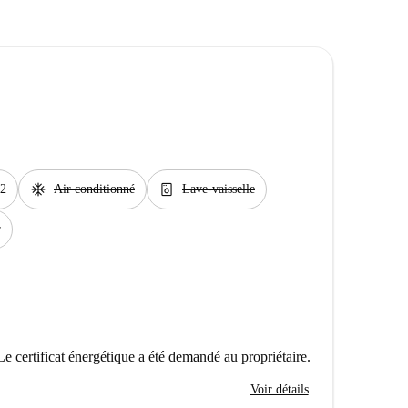
ac_unit
dishwasher_gen
2
Air conditionné
Lave-vaisselle
r
Le certificat énergétique a été demandé au propriétaire.
Voir détails