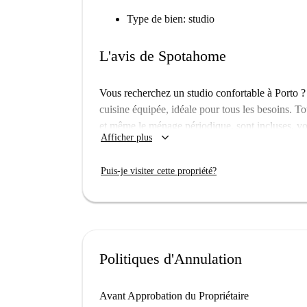
Type de bien: studio
L'avis de Spotahome
Vous recherchez un studio confortable à Porto 
cuisine équipée, idéale pour tous les besoins. Tou
et même le ménage périodique, sont incluses, vo
keyboard_arrow_down
Afficher plus
dispose ni d'ascenseur ni de balcon, mais offre
sont soigneusement sélectionnés pour votre tranqu
Puis-je visiter cette propriété?
Située à Porto, cette propriété est entourée de si
des monuments tels que la Casa do Campo Pequen
quartier d'art Miguel Bombarda. Explorez d'autre
Touringporto ou le musée national Soares dos Rei
emplacement idéal pour profiter du dynamisme c
Politiques d'Annulation
Avant Approbation du Propriétaire