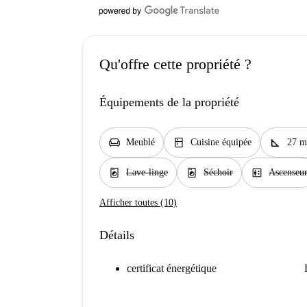
Qu'offre cette propriété ?
Équipements de la propriété
chair
kitchen
square_foot
Meublé
Cuisine équipée
27 m
local_laundry_service
local_laundry_service
elevator
Lave-linge
Séchoir
Ascenseu
Afficher toutes (10)
Détails
certificat énergétique