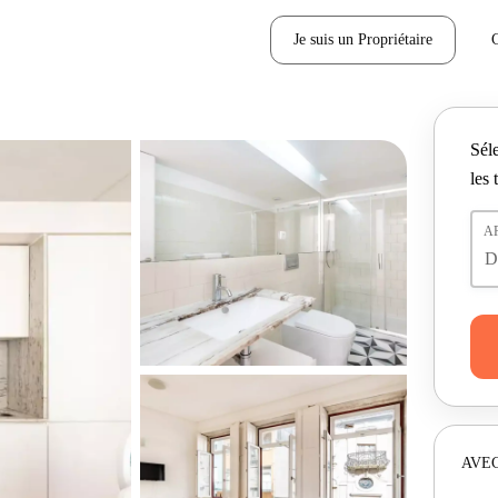
Je suis un Propriétaire
Séle
les 
A
AVEC