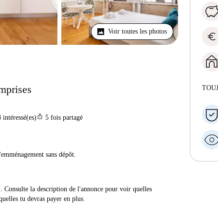
Voir toutes les photos
euro
omprises
TOU
ios_share
8
intéressé(es)
5
fois partagé
 d'emménagement sans dépôt.
n. Consulte la description de l'annonce pour voir quelles
quelles tu devras payer en plus.