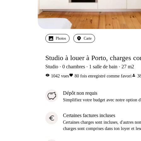
Photos
Carte
Studio à louer à Porto, charges c
Studio
0
chambres
1
salle de bain
27
m2
visibility
favorite
person
1042
vues
80
fois enregistré comme favori
3
Dépôt non requis
Simplifiez votre budget avec notre option
Certaines factures incluses
euro
Certaines charges sont incluses, d'autres no
charges sont comprises dans ton loyer et les