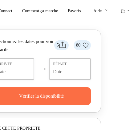
keyboard_arrow_down
keyboard_arrow_down
Connect
Comment ça marche
Favoris
Aide
Fr
ctionnez les dates pour voir
5
80
tarifs
RRIVÉE
DÉPART
Vérifier la disponibilité
 CETTE PROPRIÉTÉ