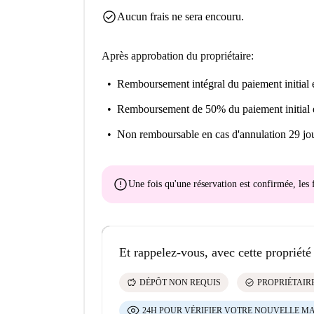
check_circle
Aucun frais ne sera encouru.
Après approbation du propriétaire:
Remboursement intégral du paiement initial
e
Remboursement de 50% du paiement initial
Non remboursable
en cas d'annulation 29 jou
error
Une fois qu'une réservation est confirmée, le
Et rappelez-vous, avec cette propriété
savings
check_circle
DÉPÔT NON REQUIS
PROPRIÉTAIRE
24H POUR VÉRIFIER VOTRE NOUVELLE M