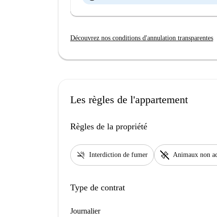
Découvrez nos conditions d'annulation transparentes
Les règles de l'appartement
Règles de la propriété
smoke_free
pet_supplies
Interdiction de fumer
Animaux non a
Type de contrat
Journalier