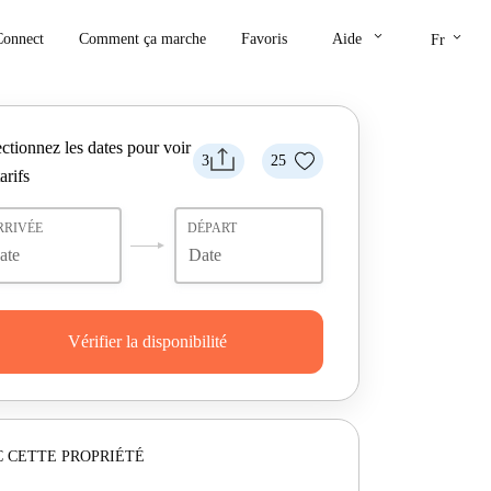
keyboard_arrow_down
keyboard_arrow_down
Connect
Comment ça marche
Favoris
Aide
Fr
ctionnez les dates pour voir
3
25
tarifs
RRIVÉE
DÉPART
Vérifier la disponibilité
 CETTE PROPRIÉTÉ