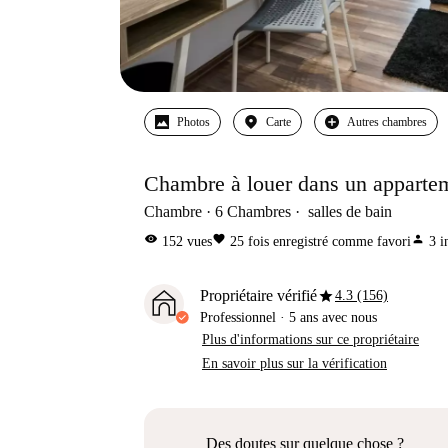
Photos
Carte
Autres chambres
Chambre à louer dans un apparte
Chambre
6
Chambres
salles de bain
visibility
favorite
person
152
vues
25
fois enregistré comme favori
3
i
star
Propriétaire vérifié
4.3 (156)
Professionnel
·
5 ans
avec nous
Plus d'informations sur ce propriétaire
En savoir plus sur la vérification
Des doutes sur quelque chose ?