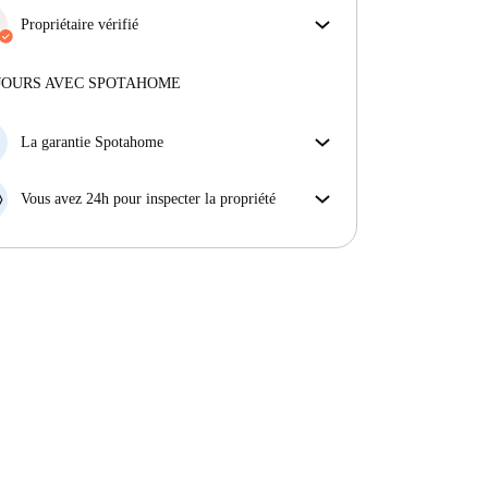
Propriétaire vérifié
Professionnel
·
5 ans
avec nous
Plus d'informations sur ce propriétaire
JOURS AVEC SPOTAHOME
En savoir plus sur la vérification
La garantie Spotahome
Si le propriétaire annule votre réservation sans
préavis, nous allons soit (A) vous payer une chambre
Vous avez 24h pour inspecter la propriété
d'hôtel et vous aider à trouver un autre logement,
Si le bien ne correspond pas exactement à l'annonce
soit (B) vous rembourser en totalité.
que vous avez vue sur Spotahome, veuillez nous le
faire savoir dans les 24 heures suivant votre arrivée
afin que nous puissions trouver une solution.