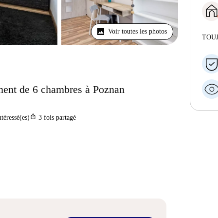
Voir toutes les photos
TOU
ment de 6 chambres à Poznan
ios_share
ntéressé(es)
3
fois partagé