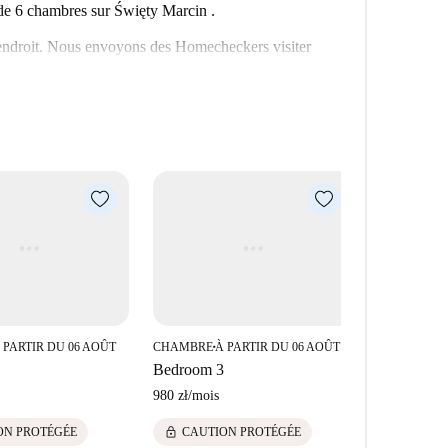
e 6 chambres sur Święty Marcin .
t endroit. Nous envoyons des Homecheckers visiter
 bientôt pour une visite guidée et des photos à 360°
 PARTIR DU 06 AOÛT
CHAMBRE
À PARTIR DU 06 AOÛT
CHAMBRE
À
■
■
Bedroom 3
Bedroom 5
980 zł
/
mois
930 zł
/
mois
lock
lock
ON PROTÉGÉE
CAUTION PROTÉGÉE
CAUTI