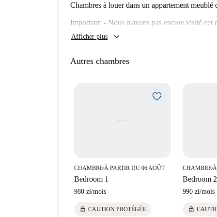
Chambres à louer dans un appartement meublé d
Important: - Nous n'avons pas encore visité ce
chaque appartement sur Spotahome, alors revenez
keyboard_arrow_down
Afficher plus
et HD.
Autres chambres
CHAMBRE
À PARTIR DU 06 AOÛT
CHAMBRE
À
■
■
Bedroom 1
Bedroom 2
980 zł
/
mois
990 zł
/
mois
lock
lock
CAUTION PROTÉGÉE
CAUTI