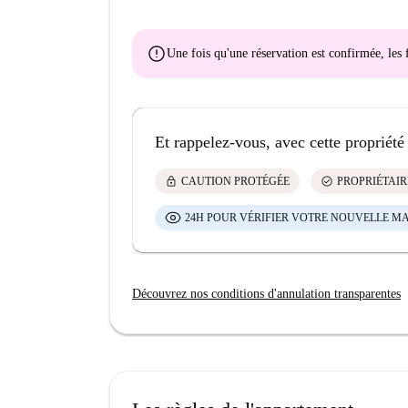
error
Une fois qu'une réservation est confirmée, le
Et rappelez-vous, avec cette propriété
lock
check_circle
CAUTION PROTÉGÉE
PROPRIÉTAIR
24H POUR VÉRIFIER VOTRE NOUVELLE M
Découvrez nos conditions d'annulation transparentes