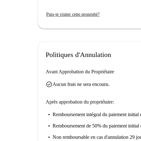
Puis-je visiter cette propriété?
Politiques d'Annulation
Avant Approbation du Propriétaire
check_circle
Aucun frais ne sera encouru.
Après approbation du propriétaire:
Remboursement intégral du paiement initial
e
Remboursement de 50% du paiement initial
Non remboursable
en cas d'annulation 29 jou