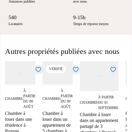
Annonces publiées
avec nous
540
9-15h
Locataires
Temps de réponse moyen
Autres propriétés publiées avec nous
VÉRIFIÉ
À
À
PARTIR
PARTIR
À PARTIR
CHAMBRE
CHAMBRE
CH
■
■
DU 09
DU 09
CHAMBRE
DU 01
■
AOÛT
AOÛT
SEPTEMBRE
Chambre à
Chambre à
Ch
Chambre à louer
louer dans une
louer dans un
lou
dans un appartement
résidence à
appartement de
app
partagé de 3
Poznan
5 chambres à
5 c