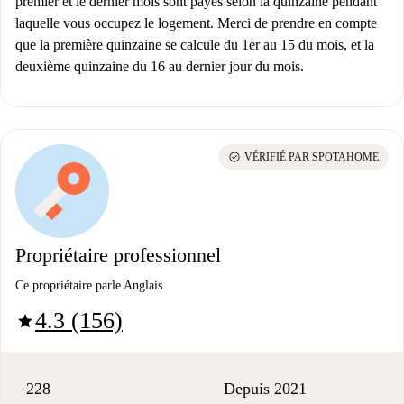
premier et le dernier mois sont payés selon la quinzaine pendant
laquelle vous occupez le logement. Merci de prendre en compte
que la première quinzaine se calcule du 1er au 15 du mois, et la
deuxième quinzaine du 16 au dernier jour du mois.
check_circle
VÉRIFIÉ PAR SPOTAHOME
Propriétaire professionnel
Ce propriétaire parle Anglais
4.3 (156)
star
228
Depuis 2021