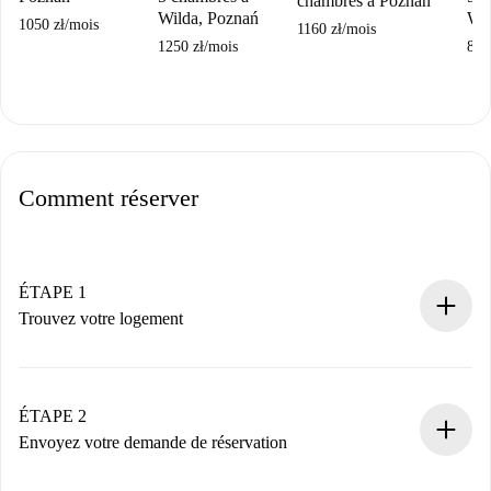
chambres à Poznań
Wilda, Poznań
Wil
1050 zł
/
mois
1160 zł
/
mois
1250 zł
/
mois
860
Comment réserver
ÉTAPE 1
Trouvez votre logement
Processus de réservation 100% en ligne.
Logements et Propriétaires vérifiés.
Vous disposez à l’avance de toutes les informations
ÉTAPE 2
nécessaires.
Envoyez votre demande de réservation
Envoyez les informations essentielles sur votre profil et