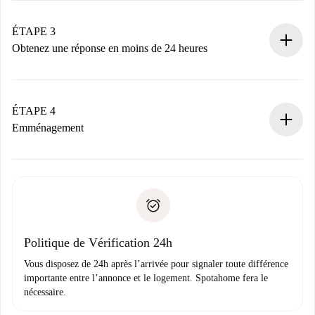
votre mode de paiement.
Nous ne vous facturerons rien tant que le propriétaire
ÉTAPE 3
n’aura pas accepté.
Obtenez une réponse en moins de 24 heures
Le propriétaire dispose de 24 heures pour confirmer.
Si accepté, nous vous facturerons et vous mettrons en
contact avec le propriétaire.
ÉTAPE 4
Si refusé : aucun prélèvement et nous vous proposerons
Emménagement
d’autres options.
Accordez avec le propriétaire les détails de votre arrivée,
Documents requis si votre logement est «
Spotahome plus
remise des clés, etc.
».
Spotahome transférera le premier paiement au propriétaire
Pièce d’identité ou Passeport
uniquement si aucun problème n'est signalé.
Justificatif de solvabilité
Domiciliation bancaire
Politique de Vérification 24h
Vous disposez de 24h après l’arrivée pour signaler toute différence
importante entre l’annonce et le logement. Spotahome fera le
nécessaire.