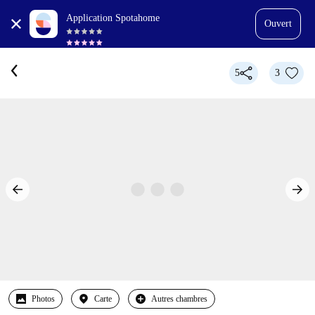
Application Spotahome
Ouvert
5
3
Photos
Carte
Autres chambres