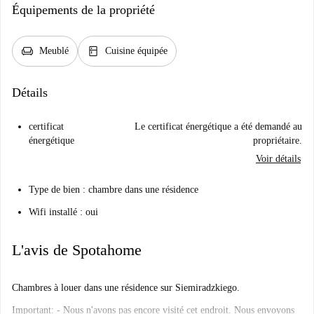
Équipements de la propriété
chair
kitchen
Meublé
Cuisine équipée
Détails
certificat
Le certificat énergétique a été demandé au
énergétique
propriétaire.
Voir détails
Type de bien : chambre dans une résidence
Wifi installé : oui
L'avis de Spotahome
Chambres à louer dans une résidence sur Siemiradzkiego.
Important: - Nous n'avons pas encore visité cet endroit. Nous envoyons