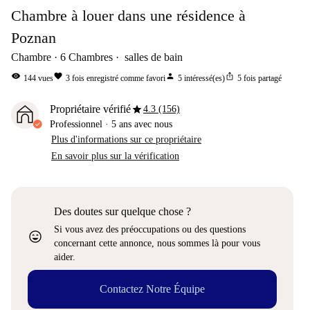
Chambre à louer dans une résidence à
Poznan
Chambre
6
Chambres
salles de bain
visibility
favorite
person
ios_share
144
vues
3
fois enregistré comme favori
5
intéressé(es)
5
fois partagé
star
Propriétaire vérifié
4.3 (156)
Professionnel
·
5 ans
avec nous
Plus d'informations sur ce propriétaire
En savoir plus sur la vérification
Des doutes sur quelque chose ?
Si vous avez des préoccupations ou des questions
sentiment_very_satisfied
concernant cette annonce, nous sommes là pour vous
aider.
Contactez Notre Équipe