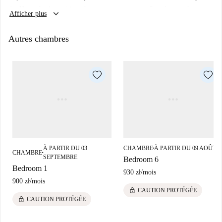
des Homecheckers visiter chaque appartement sur Spotahome, alors
keyboard_arrow_down
Afficher plus
revenez bientôt pour une visite guidée et des photos à 360° et HD.
Autres chambres
À PARTIR DU 03
CHAMBRE
À PARTIR DU 09 AOÛT
■
CHAMBRE
■
SEPTEMBRE
Bedroom 6
Bedroom 1
930 zł
/
mois
900 zł
/
mois
lock
CAUTION PROTÉGÉE
lock
CAUTION PROTÉGÉE