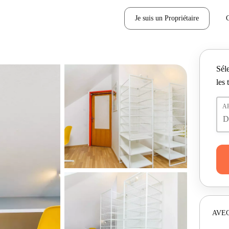
Je suis un Propriétaire
Séle
les 
A
AVEC