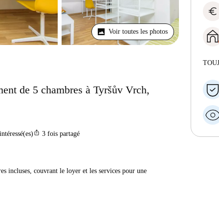
euro
Voir toutes les photos
TOU
ment de 5 chambres à Tyršův Vrch,
ios_share
intéressé(es)
3
fois partagé
res incluses, couvrant le loyer et les services pour une