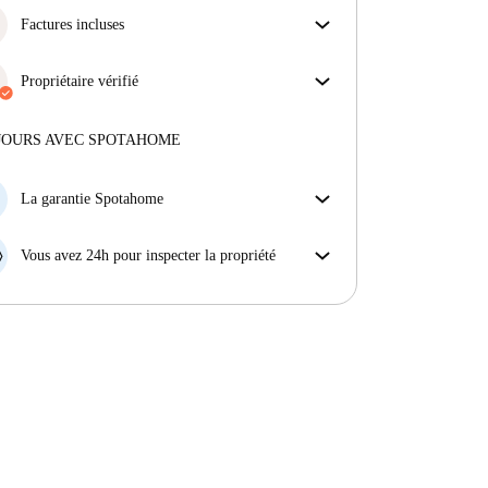
Factures incluses
Profitez d'une vie sans soucis avec les factures
incluses, couvrant le loyer et les services pour une
Propriétaire vérifié
expérience de location sans tracas.
Professionnel
·
4 ans
avec nous
Plus d'informations sur ce propriétaire
JOURS AVEC SPOTAHOME
En savoir plus sur la vérification
La garantie Spotahome
Si le propriétaire annule votre réservation sans
préavis, nous allons soit (A) vous payer une chambre
Vous avez 24h pour inspecter la propriété
d'hôtel et vous aider à trouver un autre logement,
Si le bien ne correspond pas exactement à l'annonce
soit (B) vous rembourser en totalité.
que vous avez vue sur Spotahome, veuillez nous le
faire savoir dans les 24 heures suivant votre arrivée
afin que nous puissions trouver une solution.