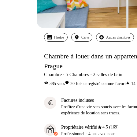
Photos
Carte
Autres chambres
Chambre à louer dans un apparte
Prague
Chambre
5
Chambres
2
salles de bain
visibility
favorite
person
385
vues
20
fois enregistré comme favori
14
Factures incluses
euro
Profitez d'une vie sans soucis avec les factu
expérience de location sans tracas.
star
Propriétaire vérifié
4.5 (169)
Professionnel
·
4 ans
avec nous