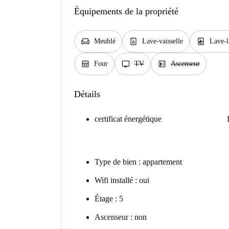
Équipements de la propriété
chair
dishwasher_gen
local_laundry_service
Meublé
Lave-vaisselle
Lave-l
oven_gen
tv
elevator
Four
TV
Ascenseur
Détails
certificat énergétique
Type de bien : appartement
Wifi installé : oui
Étage : 5
Ascenseur : non