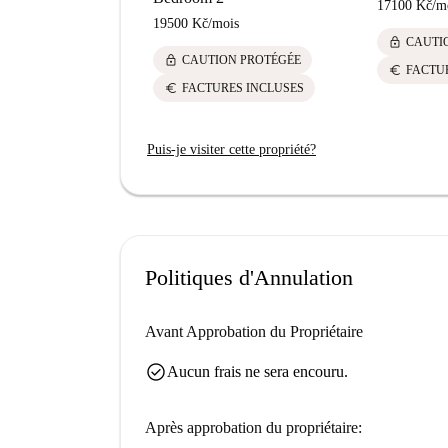
17100 Kč
/
m
19500 Kč
/
mois
lock
CAUTI
lock
CAUTION PROTÉGÉE
euro
FACTU
euro
FACTURES INCLUSES
Puis-je visiter cette propriété?
Politiques d'Annulation
Avant Approbation du Propriétaire
check_circle
Aucun frais ne sera encouru.
Après approbation du propriétaire: