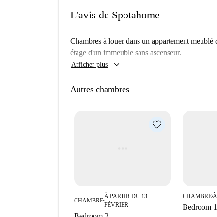
L'avis de Spotahome
Chambres à louer dans un appartement meublé d
étage d'un immeuble sans ascenseur.
keyboard_arrow_down
Afficher plus
Autres chambres
À PARTIR DU 13
CHAMBRE
À
■
CHAMBRE
■
FÉVRIER
Bedroom 1
Bedroom 2