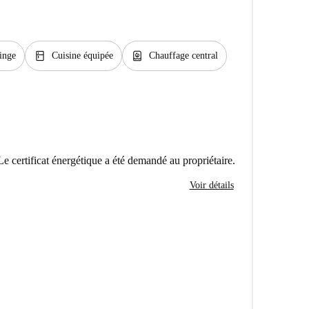
kitchen
water_heater
inge
Cuisine équipée
Chauffage central
Le certificat énergétique a été demandé au propriétaire.
Voir détails