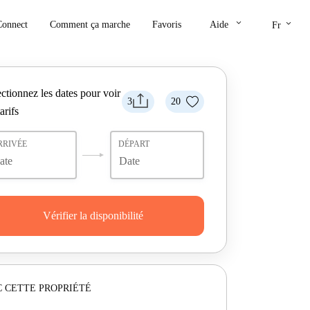
keyboard_arrow_down
keyboard_arrow_down
Connect
Comment ça marche
Favoris
Aide
Fr
ctionnez les dates pour voir
3
20
tarifs
RRIVÉE
DÉPART
Vérifier la disponibilité
 CETTE PROPRIÉTÉ