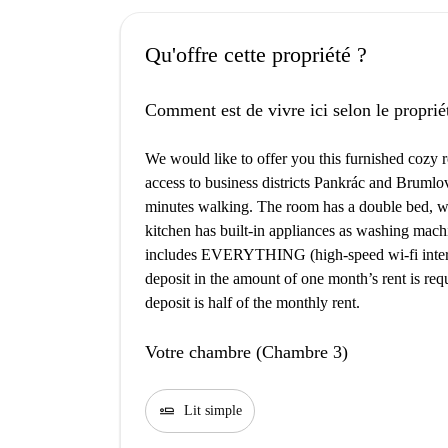
Qu'offre cette propriété ?
Comment est de vivre ici selon le proprié
We would like to offer you this furnished cozy r
access to business districts Pankrác and Brumlov
minutes walking. The room has a double bed, wo
kitchen has built-in appliances as washing mach
includes EVERYTHING (high-speed wi-fi internet,
deposit in the amount of one month’s rent is requ
deposit is half of the monthly rent.
Votre chambre (Chambre 3)
airline_seat_flat
Lit simple