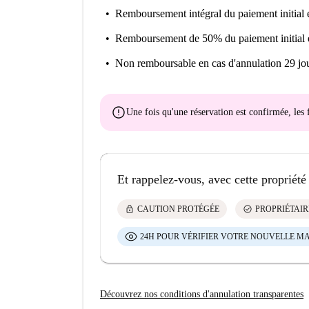
Remboursement intégral du paiement initial
e
Remboursement de 50% du paiement initial
Non remboursable
en cas d'annulation 29 jou
error
Une fois qu'une réservation est confirmée, le
Et rappelez-vous, avec cette propriété
lock
check_circle
CAUTION PROTÉGÉE
PROPRIÉTAIR
24H POUR VÉRIFIER VOTRE NOUVELLE M
Découvrez nos conditions d'annulation transparentes