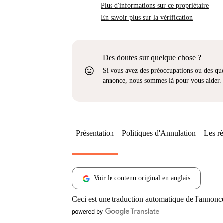
Plus d'informations sur ce propriétaire
En savoir plus sur la vérification
Des doutes sur quelque chose ?
sentiment_very_satisfied
Si vous avez des préoccupations ou des que
annonce, nous sommes là pour vous aider.
Présentation
Politiques d'Annulation
Les rè
Voir le contenu original en anglais
Ceci est une traduction automatique de l'annonc