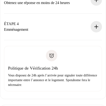
n’aura pas accepté.
Obtenez une réponse en moins de 24 heures
Le propriétaire dispose de 24 heures pour confirmer.
Si accepté, nous vous facturerons et vous mettrons en
contact avec le propriétaire.
ÉTAPE 4
Si refusé : aucun prélèvement et nous vous proposerons
Emménagement
d’autres options.
Accordez avec le propriétaire les détails de votre arrivée,
Documents requis si votre logement est «
Spotahome plus
remise des clés, etc.
».
Spotahome transférera le premier paiement au propriétaire
Pièce d’identité ou Passeport
uniquement si aucun problème n'est signalé.
Justificatif de solvabilité
Domiciliation bancaire
Politique de Vérification 24h
Vous disposez de 24h après l’arrivée pour signaler toute différence
importante entre l’annonce et le logement. Spotahome fera le
nécessaire.