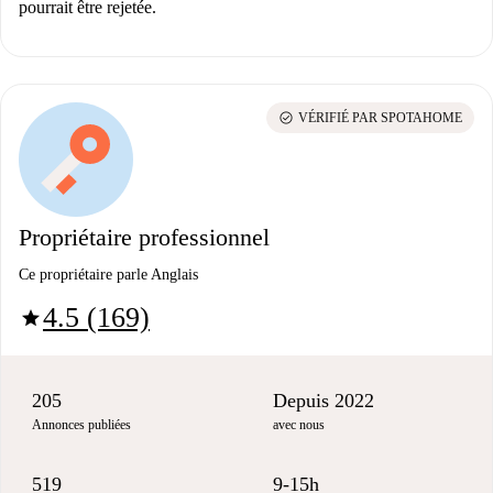
pourrait être rejetée.
check_circle
VÉRIFIÉ PAR SPOTAHOME
Propriétaire professionnel
Ce propriétaire parle Anglais
4.5 (169)
star
205
Depuis 2022
Annonces publiées
avec nous
519
9-15h