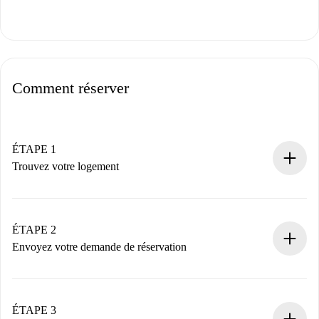
Comment réserver
ÉTAPE 1
Trouvez votre logement
Processus de réservation 100% en ligne.
Logements et Propriétaires vérifiés.
Vous disposez à l’avance de toutes les informations
ÉTAPE 2
nécessaires.
Envoyez votre demande de réservation
Envoyez les informations essentielles sur votre profil et
votre mode de paiement.
Nous ne vous facturerons rien tant que le propriétaire
ÉTAPE 3