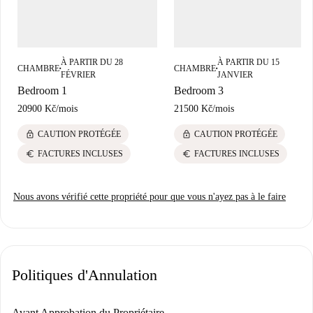
À PARTIR DU 28
À PARTIR DU 15
CHAMBRE
CHAMBRE
■
■
FÉVRIER
JANVIER
Bedroom 1
Bedroom 3
20900 Kč
/
mois
21500 Kč
/
mois
lock
lock
CAUTION PROTÉGÉE
CAUTION PROTÉGÉE
euro
euro
FACTURES INCLUSES
FACTURES INCLUSES
Nous avons vérifié cette propriété pour que vous n'ayez pas à le faire
Politiques d'Annulation
Avant Approbation du Propriétaire