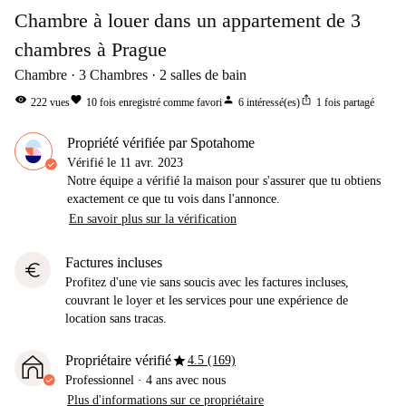
Chambre à louer dans un appartement de 3
chambres à Prague
Chambre
3
Chambres
2
salles de bain
visibility
favorite
person
ios_share
222
vues
10
fois enregistré comme favori
6
intéressé(es)
1
fois partagé
Propriété vérifiée par Spotahome
Vérifié le
11 avr. 2023
Notre équipe a vérifié la maison pour s'assurer que tu obtiens
exactement ce que tu vois dans l'annonce.
En savoir plus sur la vérification
Factures incluses
euro
Profitez d'une vie sans soucis avec les factures incluses,
couvrant le loyer et les services pour une expérience de
location sans tracas.
star
Propriétaire vérifié
4.5 (169)
Professionnel
·
4 ans
avec nous
Plus d'informations sur ce propriétaire