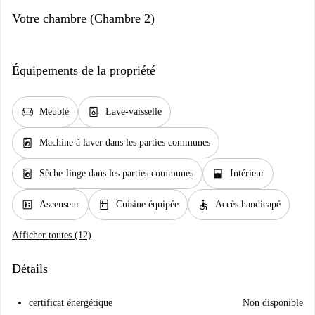
Votre chambre (Chambre 2)
Équipements de la propriété
chair
dishwasher_gen
Meublé
Lave-vaisselle
local_laundry_service
Machine à laver dans les parties communes
local_laundry_service
window_open
Sèche-linge dans les parties communes
Intérieur
elevator
kitchen
accessible
Ascenseur
Cuisine équipée
Accès handicapé
Afficher toutes (12)
Détails
certificat énergétique
Non disponible