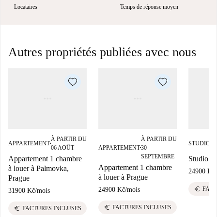
Locataires
Temps de réponse moyen
Autres propriétés publiées avec nous
À PARTIR DU
À PARTIR DU
À
APPARTEMENT
STUDIO
■
■
06 AOÛT
APPARTEMENT
30
S
■
SEPTEMBRE
Appartement 1 chambre
Studio à 
Appartement 1 chambre
à louer à Palmovka,
24900 Kč
/
à louer à Prague
Prague
euro
FACT
24900 Kč
/
mois
31900 Kč
/
mois
euro
FACTURES INCLUSES
euro
FACTURES INCLUSES