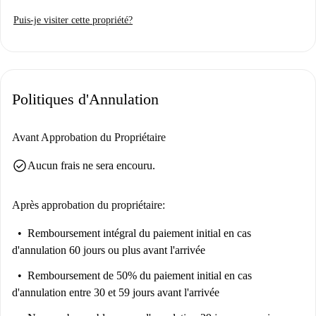
Nous n'avons pas encore visité cet endroit. Nous envoyons des
Homecheckers visiter chaque appartement sur Spotahome, alors
Puis-je visiter cette propriété?
revenez bientôt pour une visite guidée et des photos à 360° et HD.
Politiques d'Annulation
Avant Approbation du Propriétaire
check_circle
Aucun frais ne sera encouru.
Après approbation du propriétaire:
Remboursement intégral du paiement initial
en cas
d'annulation 60 jours ou plus avant l'arrivée
Remboursement de 50% du paiement initial
en cas
d'annulation entre 30 et 59 jours avant l'arrivée