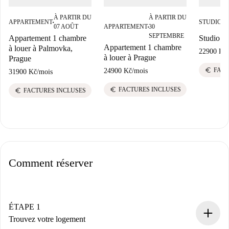
À PARTIR DU
À PARTIR DU
À
APPARTEMENT
STUDIO
■
■
07 AOÛT
APPARTEMENT
30
S
■
SEPTEMBRE
Appartement 1 chambre
Studio à 
Appartement 1 chambre
à louer à Palmovka,
22900 Kč
/
à louer à Prague
Prague
euro
FACT
24900 Kč
/
mois
31900 Kč
/
mois
euro
FACTURES INCLUSES
euro
FACTURES INCLUSES
Comment réserver
ÉTAPE 1
Trouvez votre logement