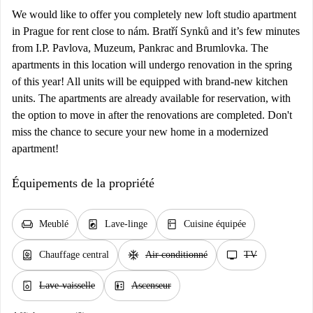
We would like to offer you completely new loft studio apartment
in Prague for rent close to nám. Bratří Synků and it’s few minutes
from I.P. Pavlova, Muzeum, Pankrac and Brumlovka. The
apartments in this location will undergo renovation in the spring
of this year! All units will be equipped with brand-new kitchen
units. The apartments are already available for reservation, with
the option to move in after the renovations are completed. Don't
miss the chance to secure your new home in a modernized
apartment!
Équipements de la propriété
chair
local_laundry_service
kitchen
Meublé
Lave-linge
Cuisine équipée
water_heater
ac_unit
tv
Chauffage central
Air conditionné
TV
dishwasher_gen
elevator
Lave-vaisselle
Ascenseur