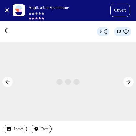
Application Spotahome
Ouvert
1
18
Photos
Carte