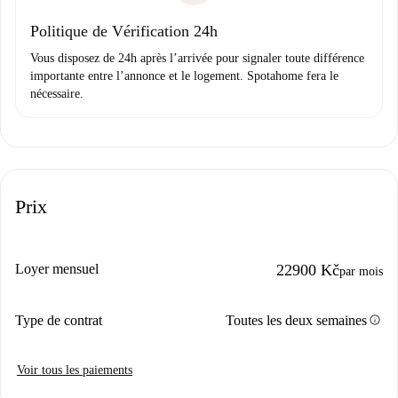
Domiciliation bancaire
Politique de Vérification 24h
Vous disposez de 24h après l’arrivée pour signaler toute différence
importante entre l’annonce et le logement. Spotahome fera le
nécessaire.
Prix
Loyer mensuel
22900 Kč
par mois
info
Type de contrat
Toutes les deux semaines
Voir tous les paiements