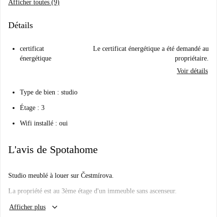
Afficher toutes (9)
Détails
certificat
Le certificat énergétique a été demandé au
énergétique
propriétaire.
Voir détails
Type de bien : studio
Étage : 3
Wifi installé : oui
L'avis de Spotahome
Studio meublé à louer sur Čestmírova.
La propriété est au 3ème étage d'un immeuble sans ascenseur.
keyboard_arrow_down
Important:
Afficher plus