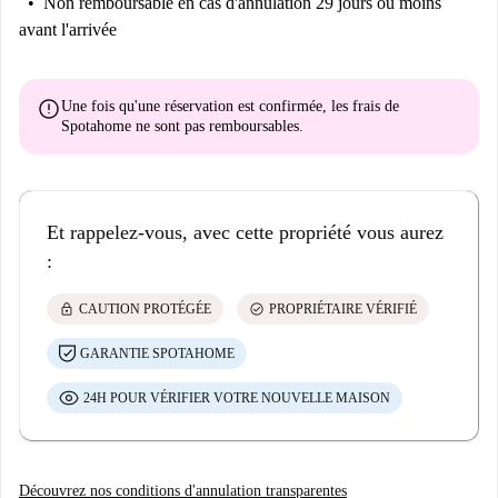
Non remboursable
en cas d'annulation 29 jours ou moins
avant l'arrivée
error
Une fois qu'une réservation est confirmée, les frais de
Spotahome
ne sont pas remboursables
.
Et rappelez-vous, avec cette propriété vous aurez
:
lock
check_circle
CAUTION PROTÉGÉE
PROPRIÉTAIRE VÉRIFIÉ
GARANTIE SPOTAHOME
24H POUR VÉRIFIER VOTRE NOUVELLE MAISON
Découvrez nos conditions d'annulation transparentes