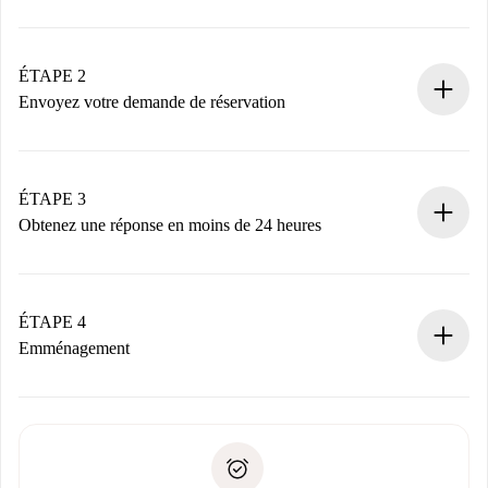
Processus de réservation 100% en ligne.
Logements et Propriétaires vérifiés.
Vous disposez à l’avance de toutes les informations
ÉTAPE 2
nécessaires.
Envoyez votre demande de réservation
Envoyez les informations essentielles sur votre profil et
votre mode de paiement.
Nous ne vous facturerons rien tant que le propriétaire
ÉTAPE 3
n’aura pas accepté.
Obtenez une réponse en moins de 24 heures
Le propriétaire dispose de 24 heures pour confirmer.
Si accepté, nous vous facturerons et vous mettrons en
contact avec le propriétaire.
ÉTAPE 4
Si refusé : aucun prélèvement et nous vous proposerons
Emménagement
d’autres options.
Accordez avec le propriétaire les détails de votre arrivée,
Documents requis si votre logement est «
Spotahome plus
remise des clés, etc.
».
Spotahome transférera le premier paiement au propriétaire
Pièce d’identité ou Passeport
uniquement si aucun problème n'est signalé.
Justificatif de solvabilité