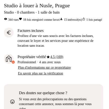
Studio à louer à Nusle, Prague
Studio
0
chambres
1
salle de bain
visibility
favorite
person
ios_share
344
vues
18
fois enregistré comme favori
15
intéressé(es)
1
fois partagé
Factures incluses
euro
Profitez d'une vie sans soucis avec les factures incluses,
couvrant le loyer et les services pour une expérience de
location sans tracas.
star
Propriétaire vérifié
4.5 (169)
Professionnel
·
4 ans
avec nous
Plus d'informations sur ce propriétaire
En savoir plus sur la vérification
Des doutes sur quelque chose ?
Si vous avez des préoccupations ou des questions
sentiment_very_satisfied
concernant cette annonce, nous sommes là pour vous
aider.