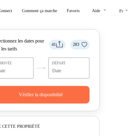
keyboard_arrow_down
keyboard_arrow_down
Connect
Comment ça marche
Favoris
Aide
Fr
ctionnez les dates pour
41
283
 les tarifs
RRIVÉE
DÉPART
Vérifier la disponibilité
 CETTE PROPRIÉTÉ