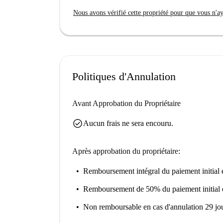
notamment la Scalinata di Vigna Murata, le Monu
Nous avons vérifié cette propriété pour que vous n'aye
Parrocchia San Gregorio Barbarigo. Vous trouver
Osteria, ainsi que d'autres établissements com
Helsinki 8, vous permettront de faire vos course
Politiques d'Annulation
Avant Approbation du Propriétaire
check_circle
Aucun frais ne sera encouru.
Après approbation du propriétaire:
Remboursement intégral du paiement initial
e
Remboursement de 50% du paiement initial
Non remboursable
en cas d'annulation 29 jou