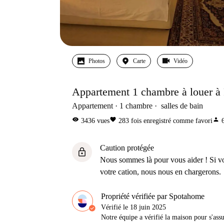
Photos
Carte
Vidéo
Appartement 1 chambre à louer 
Appartement
1
chambre
salles de bain
visibility
favorite
person
3436
vues
283
fois enregistré comme favori
Caution protégée
lock
Nous sommes là pour vous aider ! Si v
votre cation, nous nous en chargerons.
Propriété vérifiée par Spotahome
Vérifié le
18 juin 2025
Notre équipe a vérifié la maison pour s'ass