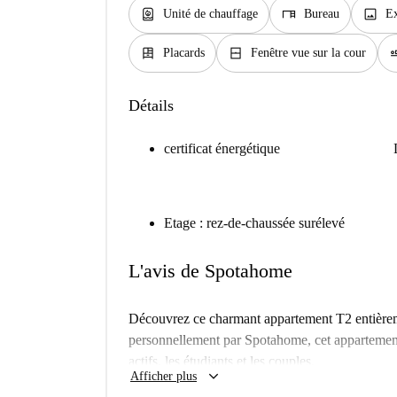
water_heater
desk
image
Unité de chauffage
Bureau
Ex
dresser
window_closed
airline_
Placards
Fenêtre vue sur la cour
Détails
certificat énergétique
Etage : rez-de-chaussée surélevé
L'avis de Spotahome
Découvrez ce charmant appartement T2 entièreme
personnellement par Spotahome, cet appartement 
actifs, les étudiants et les couples.
keyboard_arrow_down
Afficher plus
Situé dans le quartier EUR de Rome, il bénéfici