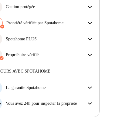
Caution protégée
Nous sommes là pour vous aider ! Si votre
propriétaire ne procède pas au remboursement de
Propriété vérifiée par Spotahome
votre cation, nous nous en chargerons.
Notre équipe a vérifié la maison pour s'assurer que tu
Plus d'informations
obtiens exactement ce que tu vois dans l'annonce.
Spotahome PLUS
En savoir plus sur la vérification
Offre la meilleure expérience en matière de sécurité
pour nos locataires en offrant l'accès aux normes de
Propriétaire vérifié
sécurité les plus élevées et un soutien supplémentaire
Professionnel
·
10 ans
avec nous
tout au long de la location.
Voir plus
Plus d'informations sur ce propriétaire
JOURS AVEC SPOTAHOME
En savoir plus sur la vérification
La garantie Spotahome
Si le propriétaire annule votre réservation sans
préavis, nous allons soit (A) vous payer une chambre
Vous avez 24h pour inspecter la propriété
d'hôtel et vous aider à trouver un autre logement,
Si le bien ne correspond pas exactement à l'annonce
soit (B) vous rembourser en totalité.
que vous avez vue sur Spotahome, veuillez nous le
faire savoir dans les 24 heures suivant votre arrivée
afin que nous puissions trouver une solution.