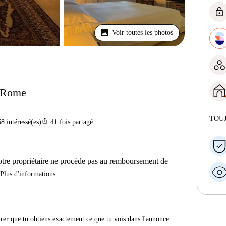
lock
Voir toutes les photos
à Rome
TOU
ios_share
68
intéressé(es)
41
fois partagé
otre propriétaire ne procède pas au remboursement de
Plus d'informations
urer que tu obtiens exactement ce que tu vois dans l'annonce.