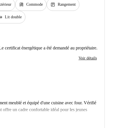
dresser
package
térieur
Commode
Rangement
seat_flat
Lit double
Le certificat énergétique a été demandé au propriétaire.
Voir détails
nt meublé et équipé d'une cuisine avec four. Vérifié
offre un cadre confortable idéal pour les jeunes
e d'une proximité avec de nombreux sites touristiques,