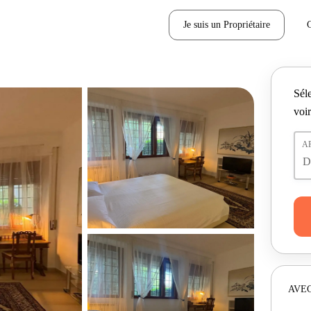
Je suis un Propriétaire
Séle
voir
A
AVEC