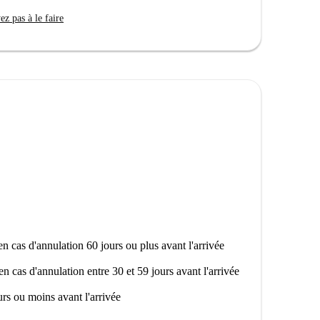
mento alle Vittime delle Foibe Istriane et la
z pas à le faire
ez plusieurs restaurants, dont Roma Eur et Stile
me Abcibo et Maddeché. Des marchés locaux, tels que
s facilement.
n cas d'annulation 60 jours ou plus avant l'arrivée
en cas d'annulation entre 30 et 59 jours avant l'arrivée
rs ou moins avant l'arrivée