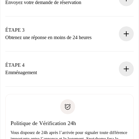
nécessaires.
Envoyez votre demande de réservation
Envoyez les informations essentielles sur votre profil et
votre mode de paiement.
Nous ne vous facturerons rien tant que le propriétaire
ÉTAPE 3
n’aura pas accepté.
Obtenez une réponse en moins de 24 heures
Le propriétaire dispose de 24 heures pour confirmer.
Si accepté, nous vous facturerons et vous mettrons en
contact avec le propriétaire.
ÉTAPE 4
Si refusé : aucun prélèvement et nous vous proposerons
Emménagement
d’autres options.
Accordez avec le propriétaire les détails de votre arrivée,
Documents requis si votre logement est «
Spotahome plus
remise des clés, etc.
».
Spotahome transférera le premier paiement au propriétaire
Pièce d’identité ou Passeport
uniquement si aucun problème n'est signalé.
Justificatif de solvabilité
Domiciliation bancaire
Politique de Vérification 24h
Vous disposez de 24h après l’arrivée pour signaler toute différence
importante entre l’annonce et le logement. Spotahome fera le