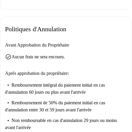
Situé à Nomentano, cet appartement est entouré de sites d'intérêt
incontournables. Le restaurant La Vesuviana Take Away se trouve à
proximité. La Tenuta Croglia, le Monumento a Guido Baccelli et les
Politiques d'Annulation
Catacombes Romane dei Cappuccini sont accessibles à pied. La Piazza
Brindisi et la Serra Moresca figurent également parmi les points
d'intérêt. Vivez au cœur de l'histoire et profitez des commodités de ce
Avant Approbation du Propriétaire
quartier animé.
check_circle
Aucun frais ne sera encouru.
Après approbation du propriétaire:
Remboursement intégral du paiement initial
en cas
d'annulation 60 jours ou plus avant l'arrivée
Remboursement de 50% du paiement initial
en cas
d'annulation entre 30 et 59 jours avant l'arrivée
Non remboursable
en cas d'annulation 29 jours ou moins
avant l'arrivée