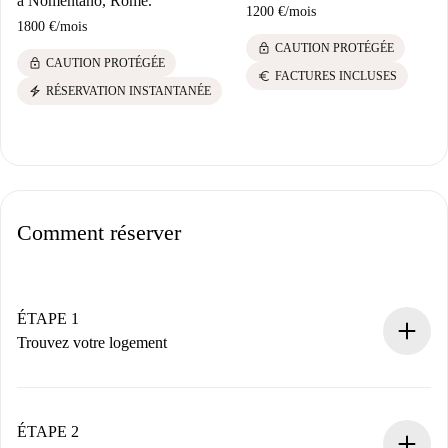
à Nomentano, Rome.
1200 €
/
mois
1800 €
/
mois
lock
CAUTION PROTÉGÉE
lock
CAUTION PROTÉGÉE
euro
FACTURES INCLUSES
electric_bolt
RÉSERVATION INSTANTANÉE
Comment réserver
ÉTAPE 1
Trouvez votre logement
Processus de réservation 100% en ligne.
Logements et Propriétaires vérifiés.
Vous disposez à l’avance de toutes les informations
ÉTAPE 2