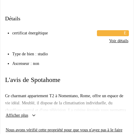
Détails
certificat énergétique
E
Voir détails
Type de bien : studio
Ascenseur : non
L'avis de Spotahome
Ce charmant appartement T2 à Nomentano, Rome, offre un espace de
vie idéal. Meublé, il dispose de la climatisation individuelle, du
chauffage central et d'une télévision. La cuisine équipée vous permettra
keyboard_arrow_down
Afficher plus
de profiter pleinement de votre séjour. Toutes les charges sont comprises
(électricité, eau, gaz et Wi-Fi). Spotahome a personnellement vérifié ce
Nous avons vérifié cette propriété pour que vous n'ayez pas à le faire
logement pour votre confort.