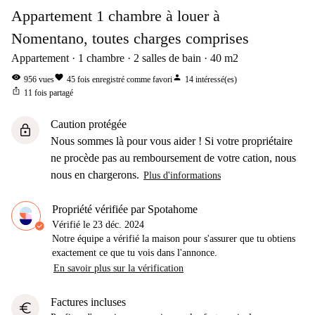
Appartement 1 chambre à louer à
Nomentano, toutes charges comprises
Appartement
1
chambre
2
salles de bain
40
m2
visibility
favorite
person
956
vues
45
fois enregistré comme favori
14
intéressé(es)
ios_share
11
fois partagé
Caution protégée
lock
Nous sommes là pour vous aider ! Si votre propriétaire
ne procède pas au remboursement de votre cation, nous
nous en chargerons.
Plus d'informations
Propriété vérifiée par Spotahome
Vérifié le
23 déc. 2024
Notre équipe a vérifié la maison pour s'assurer que tu obtiens
exactement ce que tu vois dans l'annonce.
En savoir plus sur la vérification
Factures incluses
euro