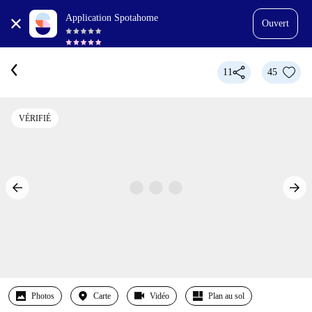
Application Spotahome
Ouvert
11
45
VÉRIFIÉ
Photos
Carte
Vidéo
Plan au sol