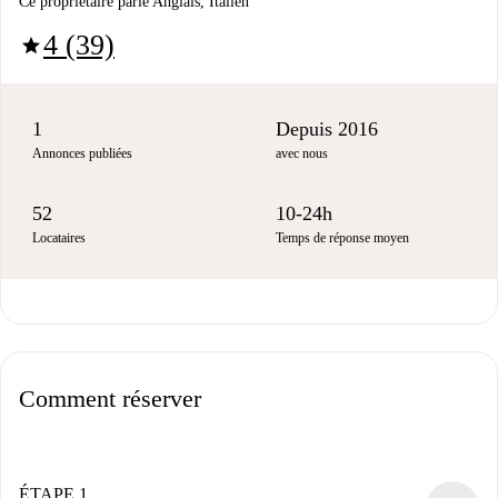
Ce propriétaire parle Anglais, Italien
4 (39)
star
1
Depuis 2016
Annonces publiées
avec nous
52
10-24h
Locataires
Temps de réponse moyen
Comment réserver
ÉTAPE 1