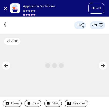
Application Spotahome
Ouvert
19
739
VÉRIFIÉ
Photos
Carte
Vidéo
Plan au sol