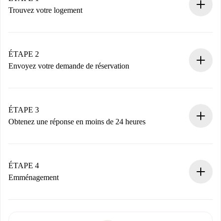
Trouvez votre logement
Processus de réservation 100% en ligne.
Logements et Propriétaires vérifiés.
Vous disposez à l’avance de toutes les informations
ÉTAPE 2
nécessaires.
Envoyez votre demande de réservation
Envoyez les informations essentielles sur votre profil et
votre mode de paiement.
Nous ne vous facturerons rien tant que le propriétaire
ÉTAPE 3
n’aura pas accepté.
Obtenez une réponse en moins de 24 heures
Le propriétaire dispose de 24 heures pour confirmer.
Si accepté, nous vous facturerons et vous mettrons en
contact avec le propriétaire.
ÉTAPE 4
Si refusé : aucun prélèvement et nous vous proposerons
Emménagement
d’autres options.
Accordez avec le propriétaire les détails de votre arrivée,
Documents requis si votre logement est «
Spotahome plus
remise des clés, etc.
».
Spotahome transférera le premier paiement au propriétaire