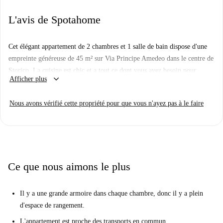
L'avis de Spotahome
Cet élégant appartement de 2 chambres et 1 salle de bain dispose d'une
empreinte généreuse de 45 m² sur Via Principe Amedeo dans le centre de
Storico. La cuisine est chic et a tout ce dont vous avez besoin pour
keyboard_arrow_down
Afficher plus
cuisiner, y compris un réfrigérateur et un four à grande taille, ainsi qu'un
lave-linge. Les chambres sont spacieuses et lumineuses, et la chambre 1
Nous avons vérifié cette propriété pour que vous n'ayez pas à le faire
dispose également d'un accès au balcon.
Il y a plein de boutiques et de restaurants à proximité de cet
appartement, ainsi que d'un point de repère historique et d'attractions. Le
Biopark de Rome est facilement accessible en bus, et plus près de
l'appartement, les ruines de Domus Aurea et le Colisée sont superbes à
Ce que nous aimons le plus
explorer.
Il y a une grande armoire dans chaque chambre, donc il y a plein
d'espace de rangement.
L'appartement est proche des transports en commun.