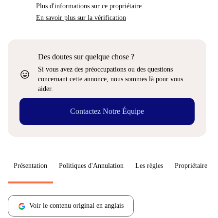
Plus d'informations sur ce propriétaire
En savoir plus sur la vérification
Des doutes sur quelque chose ?
Si vous avez des préoccupations ou des questions
sentiment_very_satisfied
concernant cette annonce, nous sommes là pour vous
aider.
Contactez Notre Équipe
Présentation
Politiques d'Annulation
Les règles
Propriétaire
Voir le contenu original en anglais