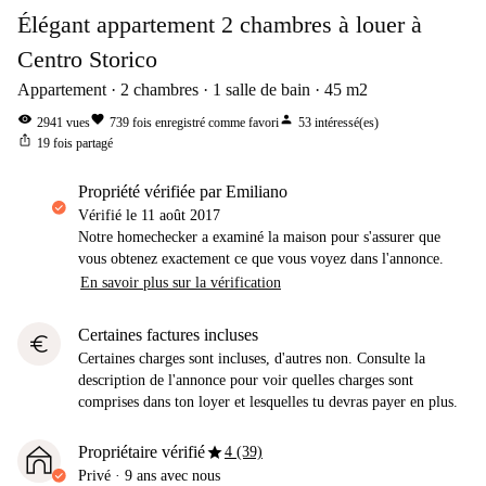
Élégant appartement 2 chambres à louer à
Centro Storico
Appartement
2
chambres
1
salle de bain
45
m2
visibility
favorite
person
2941
vues
739
fois enregistré comme favori
53
intéressé(es)
ios_share
19
fois partagé
propriété vérifiée par Emiliano
Vérifié le
11 août 2017
Notre homechecker a examiné la maison pour s'assurer que
vous obtenez exactement ce que vous voyez dans l'annonce.
En savoir plus sur la vérification
Certaines factures incluses
euro
Certaines charges sont incluses, d'autres non. Consulte la
description de l'annonce pour voir quelles charges sont
comprises dans ton loyer et lesquelles tu devras payer en plus.
star
Propriétaire vérifié
4 (39)
Privé
·
9 ans
avec nous