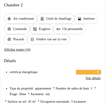
Chambre 2
ac_unit
water_heater
window_open
Air conditionné
Unité de chauffage
Intérieur
dresser
shelves
key
Commode
Étagères
Clé personnelle
dresser
window_closed
Placards
Fenêtre vue sur la cour
Afficher toutes (14)
Détails
certificat énergétique
E
Voir détails
Type de propriété: appartement * Nombre de salles de bain: 1 *
Étage: 3ème * Ascenseur: oui
* Surface au sol: 45 m² * Occupation maximale: 3 locataires