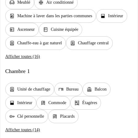
chair
ac_unit
Meublé
Air conditionné
local_laundry_service
window_open
Machine à laver dans les parties communes
Intérieur
elevator
kitchen
Ascenseur
Cuisine équipée
water_heater
water_heater
Chauffe-eau à gaz naturel
Chauffage central
Afficher toutes (16)
Chambre 1
water_heater
desk
balcony
Unité de chauffage
Bureau
Balcon
window_open
dresser
shelves
Intérieur
Commode
Étagères
key
dresser
Clé personnelle
Placards
Afficher toutes (14)