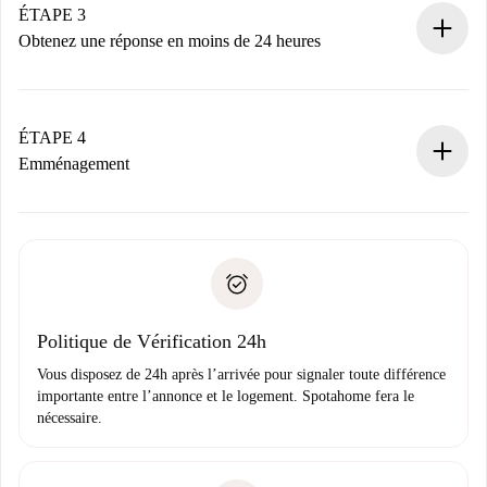
Nous ne vous facturerons rien tant que le propriétaire
ÉTAPE 3
n’aura pas accepté.
Obtenez une réponse en moins de 24 heures
Le propriétaire dispose de 24 heures pour confirmer.
Si accepté, nous vous facturerons et vous mettrons en
contact avec le propriétaire.
ÉTAPE 4
Si refusé : aucun prélèvement et nous vous proposerons
Emménagement
d’autres options.
Accordez avec le propriétaire les détails de votre arrivée,
Documents requis si votre logement est «
Spotahome plus
remise des clés, etc.
».
Spotahome transférera le premier paiement au propriétaire
Pièce d’identité ou Passeport
uniquement si aucun problème n'est signalé.
Justificatif de solvabilité
Domiciliation bancaire
Politique de Vérification 24h
Vous disposez de 24h après l’arrivée pour signaler toute différence
importante entre l’annonce et le logement. Spotahome fera le
nécessaire.