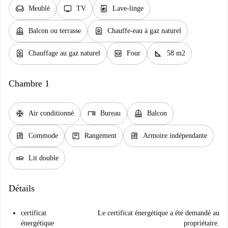
chair
tv
local_laundry_service
Meublé
TV
Lave-linge
balcony
water_heater
Balcon ou terrasse
Chauffe-eau à gaz naturel
water_heater
oven_gen
square_foot
Chauffage au gaz naturel
Four
58 m2
Chambre 1
ac_unit
desk
balcony
Air conditionné
Bureau
Balcon
dresser
package
dresser
Commode
Rangement
Armoire indépendante
airline_seat_flat
Lit double
Détails
certificat
Le certificat énergétique a été demandé au
énergétique
propriétaire.