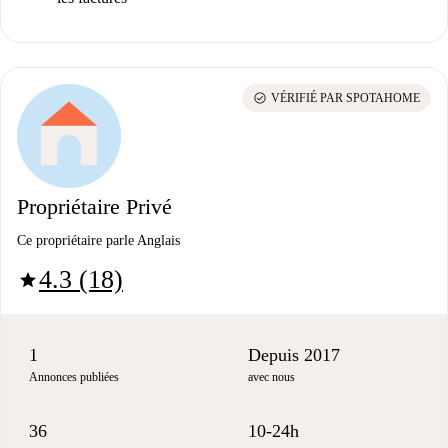
check_circle
VÉRIFIÉ PAR SPOTAHOME
Propriétaire Privé
Ce propriétaire parle Anglais
4.3 (18)
star
1
Depuis 2017
Annonces publiées
avec nous
36
10-24h