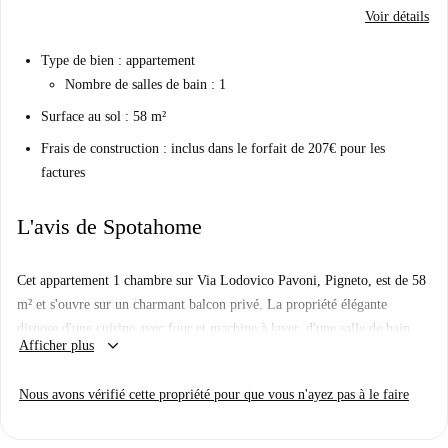
Voir détails
Type de bien : appartement
Nombre de salles de bain : 1
Surface au sol : 58 m²
Frais de construction : inclus dans le forfait de 207€ pour les
factures
L'avis de Spotahome
Cet appartement 1 chambre sur Via Lodovico Pavoni, Pigneto, est de 58
m² et s'ouvre sur un charmant balcon privé. La propriété élégante
dispose d'une cuisine avec four et machine à laver, d'une salle de bain
keyboard_arrow_down
Afficher plus
carrelée et d'un salon avec canapé et télévision.
L'appartement est situé dans un quartier traditionnel romain qui est bien
Nous avons vérifié cette propriété pour que vous n'ayez pas à le faire
relié au reste de la ville. Cette zone constituera une base pratique pour
explorer la ville, avec les transports publics, les magasins et les