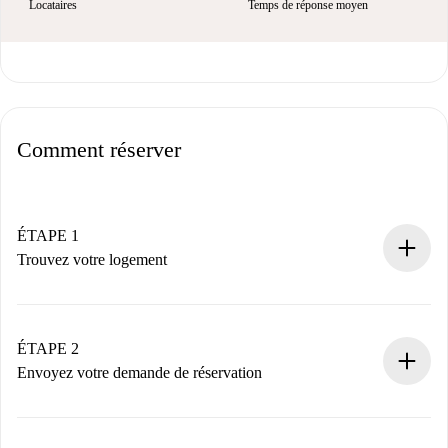
Locataires
Temps de réponse moyen
Comment réserver
ÉTAPE 1
Trouvez votre logement
Processus de réservation 100% en ligne.
Logements et Propriétaires vérifiés.
Vous disposez à l’avance de toutes les informations
ÉTAPE 2
nécessaires.
Envoyez votre demande de réservation
Envoyez les informations essentielles sur votre profil et
votre mode de paiement.