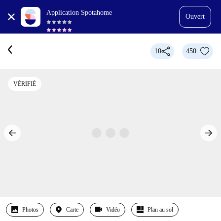
Application Spotahome
Ouvert
10
450
VÉRIFIÉ
Photos
Carte
Vidéo
Plan au sol