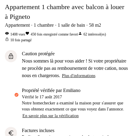
Appartement 1 chambre avec balcon à louer
à Pigneto
Appartement
1
chambre
1
salle de bain
58
m2
visibility
favorite
person
1408
vues
450
fois enregistré comme favori
62
intéressé(es)
ios_share
10
fois partagé
Caution protégée
lock
Nous sommes là pour vous aider ! Si votre propriétaire
ne procède pas au remboursement de votre cation, nous
nous en chargerons.
Plus d'informations
propriété vérifiée par Emiliano
Vérifié le
17 août 2017
Notre homechecker a examiné la maison pour s'assurer que
vous obtenez exactement ce que vous voyez dans l'annonce.
En savoir plus sur la vérification
Factures incluses
euro