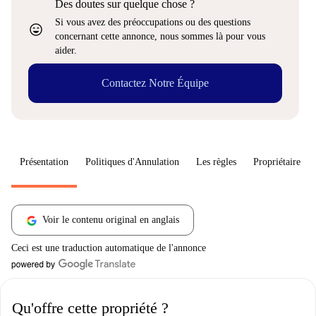
Des doutes sur quelque chose ?
Si vous avez des préoccupations ou des questions
sentiment_very_satisfied
concernant cette annonce, nous sommes là pour vous
aider.
Contactez Notre Équipe
Présentation
Politiques d'Annulation
Les règles
Propriétaire
Voir le contenu original en anglais
Ceci est une traduction automatique de l'annonce
Qu'offre cette propriété ?