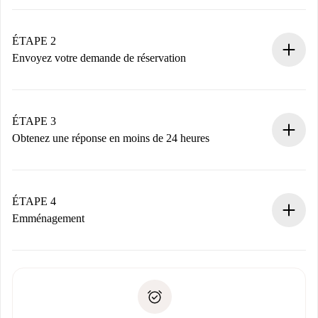
Processus de réservation 100% en ligne.
Logements et Propriétaires vérifiés.
Vous disposez à l’avance de toutes les informations
ÉTAPE 2
nécessaires.
Envoyez votre demande de réservation
Envoyez les informations essentielles sur votre profil et
votre mode de paiement.
Nous ne vous facturerons rien tant que le propriétaire
ÉTAPE 3
n’aura pas accepté.
Obtenez une réponse en moins de 24 heures
Le propriétaire dispose de 24 heures pour confirmer.
Si accepté, nous vous facturerons et vous mettrons en
contact avec le propriétaire.
ÉTAPE 4
Si refusé : aucun prélèvement et nous vous proposerons
Emménagement
d’autres options.
Accordez avec le propriétaire les détails de votre arrivée,
Documents requis si votre logement est «
Spotahome plus
remise des clés, etc.
».
Spotahome transférera le premier paiement au propriétaire
Pièce d’identité ou Passeport
uniquement si aucun problème n'est signalé.
Justificatif de solvabilité