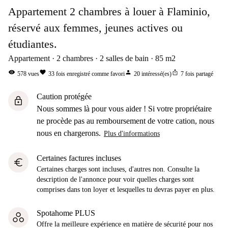
Appartement 2 chambres à louer à Flaminio,
réservé aux femmes, jeunes actives ou
étudiantes.
Appartement
2
chambres
2
salles de bain
85
m2
visibility
favorite
person
ios_share
578
vues
33
fois enregistré comme favori
20
intéressé(es)
7
fois partagé
Caution protégée
lock
Nous sommes là pour vous aider ! Si votre propriétaire
ne procède pas au remboursement de votre cation, nous
nous en chargerons.
Plus d'informations
Certaines factures incluses
euro
Certaines charges sont incluses, d'autres non. Consulte la
description de l'annonce pour voir quelles charges sont
comprises dans ton loyer et lesquelles tu devras payer en plus.
Spotahome PLUS
Offre la meilleure expérience en matière de sécurité pour nos