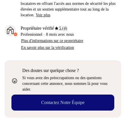
locataires en offrant l'accès aux normes de sécurité les plus
élevées et un soutien supplémentaire tout au long de la
location.
Voir plus
star
Propriétaire vérifié
5 (4)
Professionnel
·
8 mois
avec nous
Plus d'informations sur ce propriétaire
En savoir plus sur la vérification
Des doutes sur quelque chose ?
Si vous avez des préoccupations ou des questions
sentiment_very_satisfied
concernant cette annonce, nous sommes là pour vous
aider.
Contactez Notre Équipe