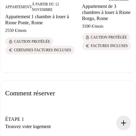
À PARTIR DU 12
Appartement de 3
APPARTEMENT
■
NOVEMBRE
chambres à louer à Rione
Appartement 1 chambre à louer à
Borgo, Rome
Rione Ponte, Rome
3100 €
/
mois
2550 €
/
mois
lock
CAUTION PROTÉGÉE
lock
CAUTION PROTÉGÉE
euro
FACTURES INCLUSES
euro
CERTAINES FACTURES INCLUSES
Comment réserver
ÉTAPE 1
Trouvez votre logement