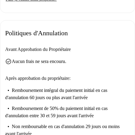
processus de sélection rigoureux des propriétaires mis en place par
Spotahome.
Flaminio est un quartier animé, à proximité de nombreux sites d'intérêt.
La fontaine des Trois Vasques, attraction touristique majeure, est toute
Politiques d'Annulation
proche. De plus, le restaurant Treebar est accessible à pied. Cet
appartement vous offre une excellente opportunité de profiter pleinement
de la vie dans un quartier dynamique et bien desservi de Rome.
Avant Approbation du Propriétaire
check_circle
Aucun frais ne sera encouru.
Après approbation du propriétaire:
Remboursement intégral du paiement initial
en cas
d'annulation 60 jours ou plus avant l'arrivée
Remboursement de 50% du paiement initial
en cas
d'annulation entre 30 et 59 jours avant l'arrivée
Non remboursable
en cas d'annulation 29 jours ou moins
avant l'arrivée