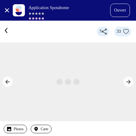
Application Spotahome
Ouvert
7
33
Photos
Carte