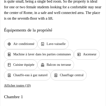
is quite small, being a single bed room. So the property is ideal
for one or two female students looking for a confortable stay near
the center of Rome, in a safe and well connected area. The place
is on the seventh-floor with a lift.
Équipements de la propriété
ac_unit
dishwasher_gen
Air conditionné
Lave-vaisselle
local_laundry_service
elevator
Machine à laver dans les parties communes
Ascenseur
kitchen
balcony
Cuisine équipée
Balcon ou terrasse
water_heater
water_heater
Chauffe-eau à gaz naturel
Chauffage central
Afficher toutes (10)
Chambre 1