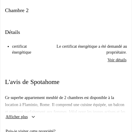
Chambre 2
Détails
certificat
Le certificat énergétique a été demandé au
énergétique
propriétaire.
Voir détails
L'avis de Spotahome
Ce superbe appartement meublé de 2 chambres est disponible à la
location à Flaminio, Rome. Il comprend une cuisine équipée, un balcon
et convient parfaitement aux femmes. Idéal pour les jeunes actives et les
keyboard_arrow_down
Afficher plus
étudiantes. Bien que l'annonce n'ait pas été vérifiée personnellement par
un Homechecker de Spotahome, vous pouvez faire confiance au
Puis-je visiter cette propriété?