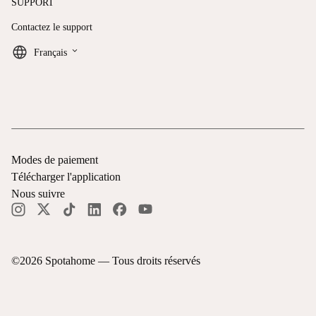
SUPPORT
Contactez le support
keyboard_arrow_down
Français
Modes de paiement
Télécharger l'application
Nous suivre
©
2026
Spotahome —
Tous droits réservés