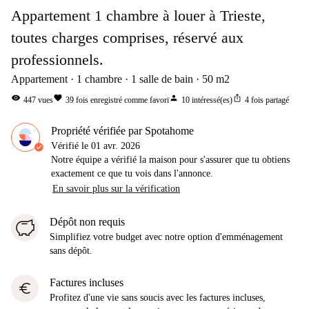
Appartement 1 chambre à louer à Trieste,
toutes charges comprises, réservé aux
professionnels.
Appartement
1
chambre
1
salle de bain
50
m2
visibility
favorite
person
ios_share
447
vues
39
fois enregistré comme favori
10
intéressé(es)
4
fois partagé
Propriété vérifiée par Spotahome
Vérifié le
01 avr. 2026
Notre équipe a vérifié la maison pour s'assurer que tu obtiens
exactement ce que tu vois dans l'annonce.
En savoir plus sur la vérification
Dépôt non requis
Simplifiez votre budget avec notre option d'emménagement
sans dépôt.
Factures incluses
euro
Profitez d'une vie sans soucis avec les factures incluses,