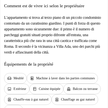
Comment est de vivre ici selon le propriétaire
L'appartamento si trova al terzo piano di un piccolo condominio
contornato da un curatissimo giardino. I punti di forza di questo
appartamento sono sicuramente due: il primo è il numero di
parcheggi gratuiti situati proprio difronte all'entrata, una
caratteristica più che rara in una città caotica e trafficata come
Roma. Il secondo è la vicinanza a Villa Ada, uno dei parchi più
verdi e affascinanti della città.
Équipements de la propriété
chair
local_laundry_service
Meublé
Machine à laver dans les parties communes
image
kitchen
balcony
Extérieur
Cuisine équipée
Balcon ou terrasse
water_heater
water_heater
Chauffe-eau à gaz naturel
Chauffage au gaz naturel