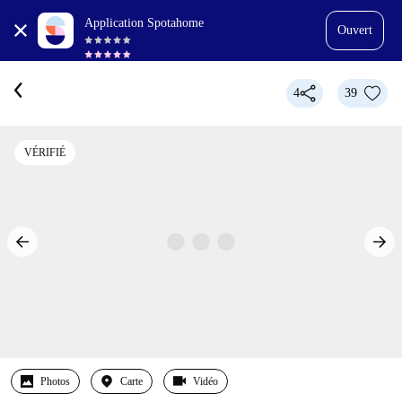
Application Spotahome
Ouvert
4
39
VÉRIFIÉ
Photos
Carte
Vidéo