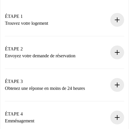
ÉTAPE 1
Trouvez votre logement
Processus de réservation 100% en ligne.
Logements et Propriétaires vérifiés.
Vous disposez à l’avance de toutes les informations
ÉTAPE 2
nécessaires.
Envoyez votre demande de réservation
Envoyez les informations essentielles sur votre profil et
votre mode de paiement.
Nous ne vous facturerons rien tant que le propriétaire
ÉTAPE 3
n’aura pas accepté.
Obtenez une réponse en moins de 24 heures
Le propriétaire dispose de 24 heures pour confirmer.
Si accepté, nous vous facturerons et vous mettrons en
contact avec le propriétaire.
ÉTAPE 4
Si refusé : aucun prélèvement et nous vous proposerons
Emménagement
d’autres options.