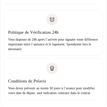
Accordez avec le propriétaire les détails de votre arrivée,
Documents requis si votre logement est «
Spotahome plus
remise des clés, etc.
».
Spotahome transférera le premier paiement au propriétaire
Pièce d’identité ou Passeport
uniquement si aucun problème n'est signalé.
Justificatif de solvabilité
Domiciliation bancaire
Politique de Vérification 24h
Vous disposez de 24h après l’arrivée pour signaler toute différence
importante entre l’annonce et le logement. Spotahome fera le
nécessaire.
Conditions de Préavis
Vous devez prévenir au moins 30 jours à l’avance pour modifier
votre date de départ, sauf indication contraire dans le contrat.