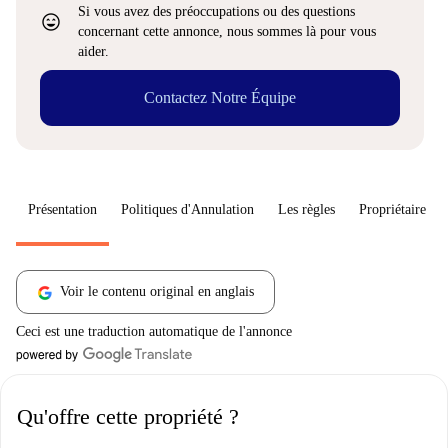
Si vous avez des préoccupations ou des questions
sentiment_very_satisfied
concernant cette annonce, nous sommes là pour vous
aider.
Contactez Notre Équipe
Présentation
Politiques d'Annulation
Les règles
Propriétaire
Voir le contenu original en anglais
Ceci est une traduction automatique de l'annonce
Qu'offre cette propriété ?