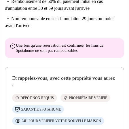
Remboursement de 50% du paiement initial
en cas
d'annulation entre 30 et 59 jours avant l'arrivée
Non remboursable
en cas d'annulation 29 jours ou moins
avant l'arrivée
error
Une fois qu'une réservation est confirmée, les frais de
Spotahome
ne sont pas remboursables
.
Et rappelez-vous, avec cette propriété vous aurez
:
savings
check_circle
DÉPÔT NON REQUIS
PROPRIÉTAIRE VÉRIFIÉ
GARANTIE SPOTAHOME
24H POUR VÉRIFIER VOTRE NOUVELLE MAISON