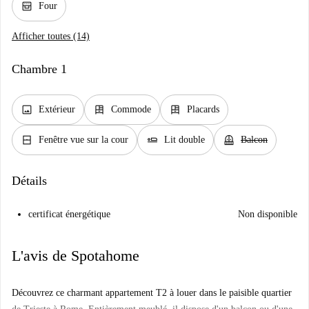
oven_gen
Four
Afficher toutes (14)
Chambre 1
image
dresser
dresser
Extérieur
Commode
Placards
window_closed
airline_seat_flat
balcony
Fenêtre vue sur la cour
Lit double
Balcon
Détails
certificat énergétique
Non disponible
L'avis de Spotahome
Découvrez ce charmant appartement T2 à louer dans le paisible quartier