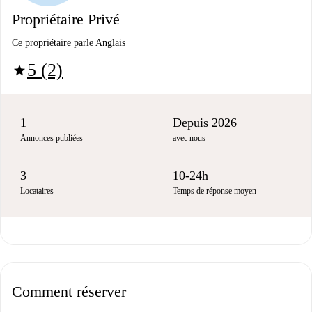
Propriétaire Privé
Ce propriétaire parle Anglais
5 (2)
star
1
Depuis 2026
Annonces publiées
avec nous
3
10-24h
Locataires
Temps de réponse moyen
Comment réserver