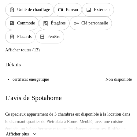
water_heater
desk
image
Unité de chauffage
Bureau
Extérieur
dresser
shelves
key
Commode
Étagères
Clé personnelle
dresser
window_closed
Placards
Fenêtre
Afficher toutes (13)
Détails
certificat énergétique
Non disponible
L'avis de Spotahome
Ce spacieux appartement de 3 chambres est disponible à la location dans
le charmant quartier de Pietralata à Rome. Meublé, avec une cuisine
équipée, un balcon/terrasse et toutes les charges comprises, il offre un
keyboard_arrow_down
Afficher plus
confort optimal. Idéal pour les couples, les jeunes actifs et les étudiants,