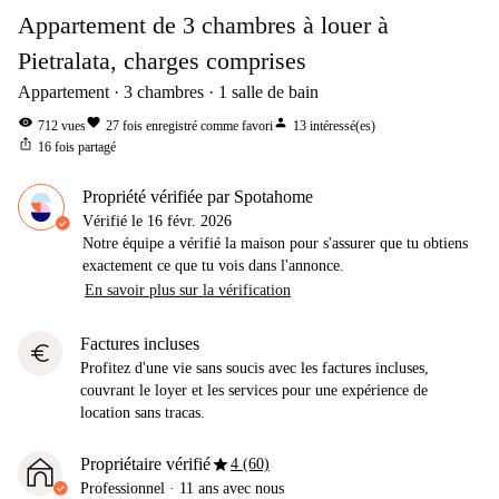
Appartement de 3 chambres à louer à
Pietralata, charges comprises
Appartement
3
chambres
1
salle de bain
visibility
favorite
person
712
vues
27
fois enregistré comme favori
13
intéressé(es)
ios_share
16
fois partagé
Propriété vérifiée par Spotahome
Vérifié le
16 févr. 2026
Notre équipe a vérifié la maison pour s'assurer que tu obtiens
exactement ce que tu vois dans l'annonce.
En savoir plus sur la vérification
Factures incluses
euro
Profitez d'une vie sans soucis avec les factures incluses,
couvrant le loyer et les services pour une expérience de
location sans tracas.
star
Propriétaire vérifié
4 (60)
Professionnel
·
11 ans
avec nous