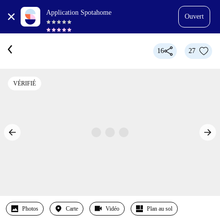
Application Spotahome
Ouvert
16
27
VÉRIFIÉ
Photos
Carte
Vidéo
Plan au sol