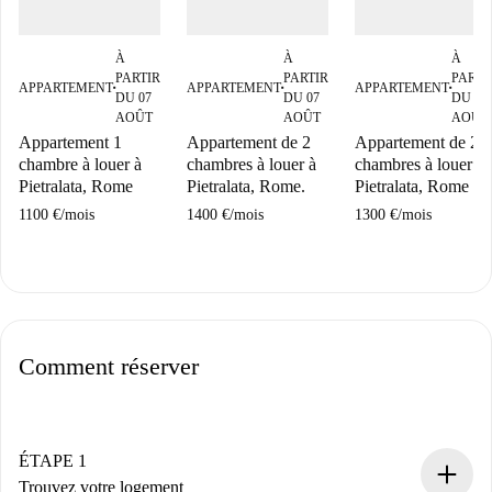
À
À
À
PARTIR
PARTIR
PARTI
APPARTEMENT
APPARTEMENT
APPARTEMENT
■
■
■
DU 07
DU 07
DU 07
AOÛT
AOÛT
AOÛT
Appartement 1
Appartement de 2
Appartement de 2
chambre à louer à
chambres à louer à
chambres à louer à
Pietralata, Rome
Pietralata, Rome.
Pietralata, Rome
1100 €
/
mois
1400 €
/
mois
1300 €
/
mois
Comment réserver
ÉTAPE 1
Trouvez votre logement