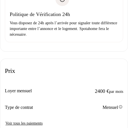
Justificatif de solvabilité
Domiciliation bancaire
Politique de Vérification 24h
Vous disposez de 24h après l’arrivée pour signaler toute différence
importante entre l’annonce et le logement. Spotahome fera le
nécessaire.
Prix
Loyer mensuel
2400 €
par mois
info
Type de contrat
Mensuel
Voir tous les paiements