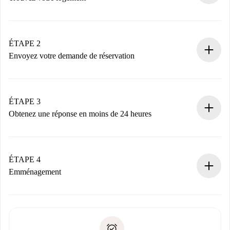
Processus de réservation 100% en ligne.
Logements et Propriétaires vérifiés.
Vous disposez à l’avance de toutes les informations
ÉTAPE 2
nécessaires.
Envoyez votre demande de réservation
Envoyez les informations essentielles sur votre profil et
votre mode de paiement.
Nous ne vous facturerons rien tant que le propriétaire
ÉTAPE 3
n’aura pas accepté.
Obtenez une réponse en moins de 24 heures
Le propriétaire dispose de 24 heures pour confirmer.
Si accepté, nous vous facturerons et vous mettrons en
contact avec le propriétaire.
ÉTAPE 4
Si refusé : aucun prélèvement et nous vous proposerons
Emménagement
d’autres options.
Accordez avec le propriétaire les détails de votre arrivée,
Documents requis si votre logement est «
Spotahome plus
remise des clés, etc.
».
Spotahome transférera le premier paiement au propriétaire
Pièce d’identité ou Passeport
uniquement si aucun problème n'est signalé.