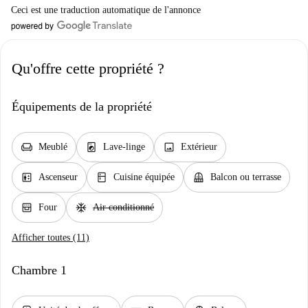
Ceci est une traduction automatique de l'annonce
Qu'offre cette propriété ?
Équipements de la propriété
chair
local_laundry_service
image
Meublé
Lave-linge
Extérieur
elevator
kitchen
balcony
Ascenseur
Cuisine équipée
Balcon ou terrasse
oven_gen
ac_unit
Four
Air conditionné
Afficher toutes (11)
Chambre 1