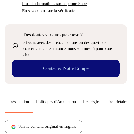
Plus d'informations sur ce propriétaire
En savoir plus sur la vérification
Des doutes sur quelque chose ?
Si vous avez des préoccupations ou des questions
sentiment_very_satisfied
concernant cette annonce, nous sommes là pour vous
aider.
Contactez Notre Équipe
Présentation
Politiques d'Annulation
Les règles
Propriétaire
Voir le contenu original en anglais