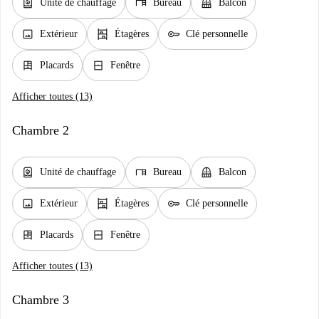
water_heater
desk
balcony
Unité de chauffage
Bureau
Balcon
image
shelves
key
Extérieur
Étagères
Clé personnelle
dresser
window_closed
Placards
Fenêtre
Afficher toutes (13)
Chambre 2
water_heater
desk
balcony
Unité de chauffage
Bureau
Balcon
image
shelves
key
Extérieur
Étagères
Clé personnelle
dresser
window_closed
Placards
Fenêtre
Afficher toutes (13)
Chambre 3