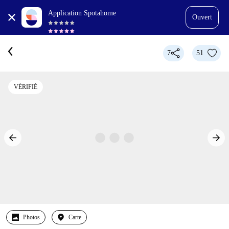
Application Spotahome
Ouvert
7
51
VÉRIFIÉ
Photos
Carte