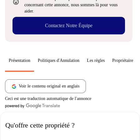
sentiment_very_satisfied
concernant cette annonce, nous sommes là pour vous
aider.
Contactez Notre Équipe
Présentation
Politiques d'Annulation
Les règles
Propriétaire
Voir le contenu original en anglais
Ceci est une traduction automatique de l'annonce
Qu'offre cette propriété ?