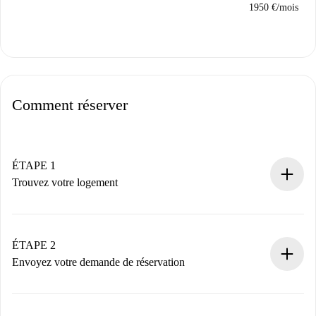
1950 €
/
mois
Comment réserver
ÉTAPE 1
Trouvez votre logement
Processus de réservation 100% en ligne.
Logements et Propriétaires vérifiés.
Vous disposez à l’avance de toutes les informations
ÉTAPE 2
nécessaires.
Envoyez votre demande de réservation
Envoyez les informations essentielles sur votre profil et
votre mode de paiement.