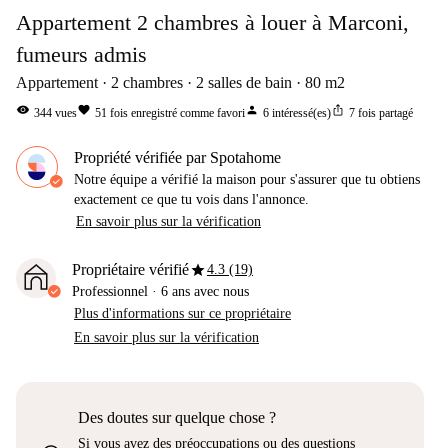
Appartement 2 chambres à louer à Marconi,
fumeurs admis
Appartement
2
chambres
2
salles de bain
80
m2
visibility
favorite
person
ios_share
344
vues
51
fois enregistré comme favori
6
intéressé(es)
7
fois partagé
Propriété vérifiée par Spotahome
Notre équipe a vérifié la maison pour s'assurer que tu obtiens
exactement ce que tu vois dans l'annonce.
En savoir plus sur la vérification
star
Propriétaire vérifié
4.3 (19)
Professionnel
·
6 ans
avec nous
Plus d'informations sur ce propriétaire
En savoir plus sur la vérification
Des doutes sur quelque chose ?
Si vous avez des préoccupations ou des questions