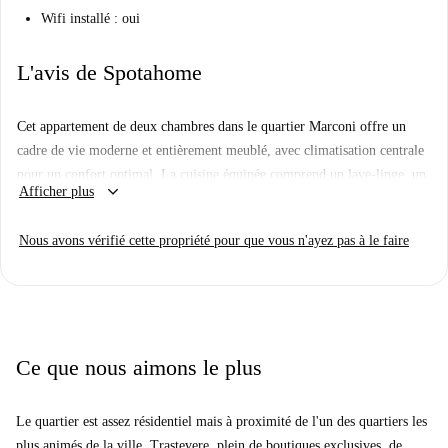
Wifi installé : oui
L'avis de Spotahome
Cet appartement de deux chambres dans le quartier Marconi offre un
cadre de vie moderne et entièrement meublé, avec climatisation centrale
pour un confort optimal. La cuisine équipée comprend un lave-linge, un
keyboard_arrow_down
Afficher plus
lave-vaisselle et un four, et s'ouvre sur un agréable balcon. Il est permis
de fumer dans l'appartement, qui est vérifié par Spotahome, respectant
Nous avons vérifié cette propriété pour que vous n'ayez pas à le faire
des critères de sélection rigoureux.
Situé dans le quartier animé de Marconi à Rome, cet appartement est
entouré de commerces et de points d'intérêt, notamment d'excellents
restaurants italiens comme Così Vale (accessible à pied) et Dar Bello de
Nonna Osteria. Les supermarchés Pam, Allimenteri et Casalingi sont
Ce que nous aimons le plus
facilement accessibles, simplifiant ainsi vos courses quotidiennes. Des
sites culturels tels que le Ponte Bianco et le Mur de la Renommée sur la
Le quartier est assez résidentiel mais à proximité de l'un des quartiers les
Piazza Dunant se trouvent à proximité, enrichissant votre quotidien.
plus animés de la ville, Trastevere, plein de boutiques exclusives, de