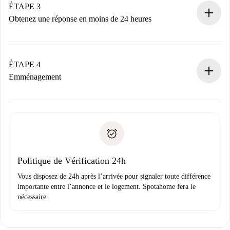
Nous ne vous facturerons rien tant que le propriétaire
ÉTAPE 3
n’aura pas accepté.
Obtenez une réponse en moins de 24 heures
Le propriétaire dispose de 24 heures pour confirmer.
Si accepté, nous vous facturerons et vous mettrons en
contact avec le propriétaire.
ÉTAPE 4
Si refusé : aucun prélèvement et nous vous proposerons
Emménagement
d’autres options.
Accordez avec le propriétaire les détails de votre arrivée,
Documents requis si votre logement est «
Spotahome plus
remise des clés, etc.
».
Spotahome transférera le premier paiement au propriétaire
Pièce d’identité ou Passeport
uniquement si aucun problème n'est signalé.
Justificatif de solvabilité
Domiciliation bancaire
Politique de Vérification 24h
Vous disposez de 24h après l’arrivée pour signaler toute différence
importante entre l’annonce et le logement. Spotahome fera le
nécessaire.