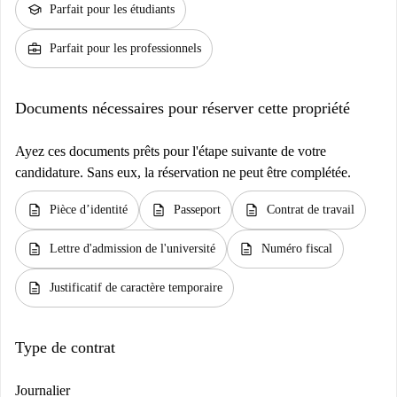
school
Parfait pour les étudiants
business_center
Parfait pour les professionnels
Documents nécessaires pour réserver cette propriété
Ayez ces documents prêts pour l'étape suivante de votre
candidature. Sans eux, la réservation ne peut être complétée.
description
description
description
Pièce d’identité
Passeport
Contrat de travail
description
description
Lettre d'admission de l'université
Numéro fiscal
description
Justificatif de caractère temporaire
Type de contrat
Journalier