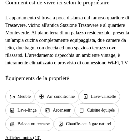
Comment est de vivre ici selon le propriétaire
L'appartamento si trova a poca distanza dal famoso quartiere di
Trastevere, vicino all'antica Stazione Trastevere e al quartiere
Monteverde. Al piano terra di un palazzo residenziale, presenta
un’ampia cucina completamente equipaggiata, due camere da
letto, due bagni con doccia ed uno spazioso terrazzo ove
rilassarsi. L’arredamento rispecchia un ambiente vintage, è
interamente climatizzato e provvisto di connessione Wi-Fi, TV
Équipements de la propriété
chair
ac_unit
dishwasher_gen
Meublé
Air conditionné
Lave-vaisselle
local_laundry_service
elevator
kitchen
Lave-linge
Ascenseur
Cuisine équipée
balcony
water_heater
Balcon ou terrasse
Chauffe-eau à gaz naturel
Afficher toutes (13)