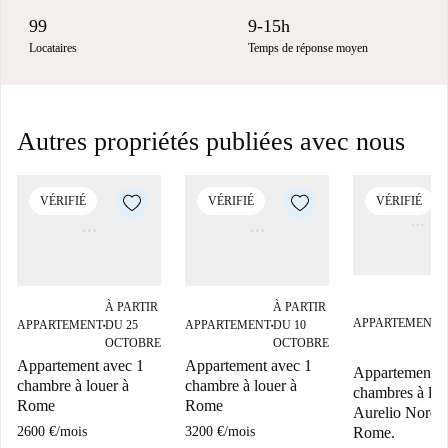
99
9-15h
Locataires
Temps de réponse moyen
Autres propriétés publiées avec nous
VÉRIFIÉ
VÉRIFIÉ
VÉRIFIÉ
À PARTIR
À PARTIR
P
APPARTEMENT
APPARTEMENT
DU 25
APPARTEMENT
DU 10
■
■
■
D
OCTOBRE
OCTOBRE
Appartement avec 1
Appartement avec 1
Appartement 2
chambre à louer à
chambre à louer à
chambres à lou
Rome
Rome
Aurelio Nord,
Rome.
2600 €
/
mois
3200 €
/
mois