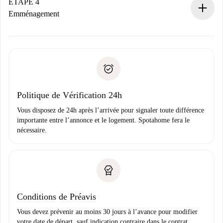
contact avec le propriétaire.
ÉTAPE 4
Si refusé : aucun prélèvement et nous vous proposerons
Emménagement
d’autres options.
Accordez avec le propriétaire les détails de votre arrivée,
Documents requis si votre logement est «
Spotahome plus
remise des clés, etc.
».
Spotahome transférera le premier paiement au propriétaire
Pièce d’identité ou Passeport
uniquement si aucun problème n'est signalé.
Justificatif de solvabilité
Domiciliation bancaire
Politique de Vérification 24h
Vous disposez de 24h après l’arrivée pour signaler toute différence
importante entre l’annonce et le logement. Spotahome fera le
nécessaire.
Conditions de Préavis
Vous devez prévenir au moins 30 jours à l’avance pour modifier
votre date de départ, sauf indication contraire dans le contrat.