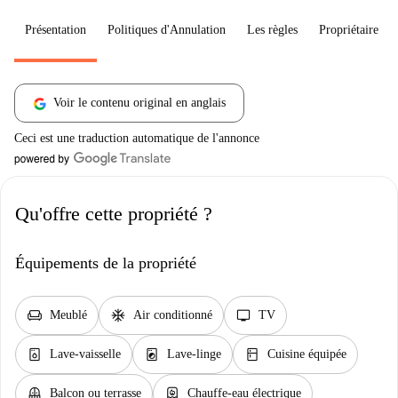
Présentation
Politiques d'Annulation
Les règles
Propriétaire
Voir le contenu original en anglais
Ceci est une traduction automatique de l'annonce
Qu'offre cette propriété ?
Équipements de la propriété
chair
ac_unit
tv
Meublé
Air conditionné
TV
dishwasher_gen
local_laundry_service
kitchen
Lave-vaisselle
Lave-linge
Cuisine équipée
balcony
water_heater
Balcon ou terrasse
Chauffe-eau électrique