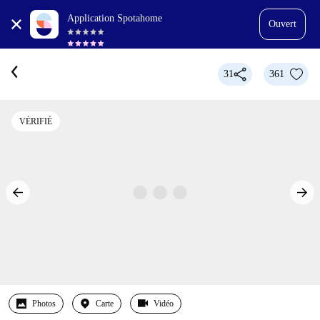
Application Spotahome
Ouvert
31
361
VÉRIFIÉ
Photos
Carte
Vidéo