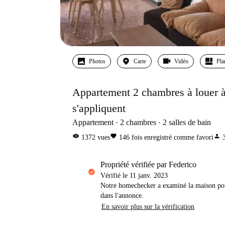
Photos
Carte
Vidéo
Pla
Appartement 2 chambres à louer à 
s'appliquent
Appartement
2
chambres
2
salles de bain
visibility
favorite
person
1372
vues
146
fois enregistré comme favori
propriété vérifiée par Federico
Vérifié le
11 janv. 2023
Notre homechecker a examiné la maison pou
dans l'annonce.
En savoir plus sur la vérification