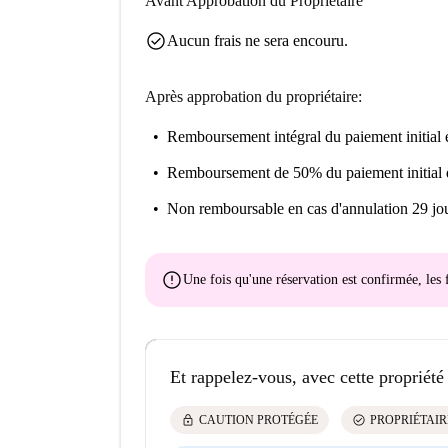
Avant Approbation du Propriétaire
check_circle
Aucun frais ne sera encouru.
Après approbation du propriétaire:
Remboursement intégral du paiement initial
e
Remboursement de 50% du paiement initial
Non remboursable
en cas d'annulation 29 jou
error
Une fois qu'une réservation est confirmée, le
Et rappelez-vous, avec cette propriété
lock
check_circle
CAUTION PROTÉGÉE
PROPRIÉTAIR