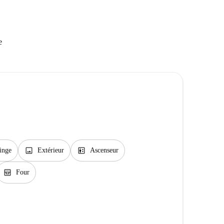
e
image
elevator
inge
Extérieur
Ascenseur
oven_gen
Four