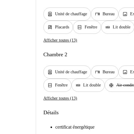
water_heater
desk
image
Unité de chauffage
Bureau
Ex
dresser
window_closed
airline_seat_flat
Placards
Fenêtre
Lit double
Afficher toutes (13)
Chambre 2
water_heater
desk
image
Unité de chauffage
Bureau
Ex
window_closed
airline_seat_flat
ac_unit
Fenêtre
Lit double
Air condi
Afficher toutes (13)
Détails
certificat énergétique