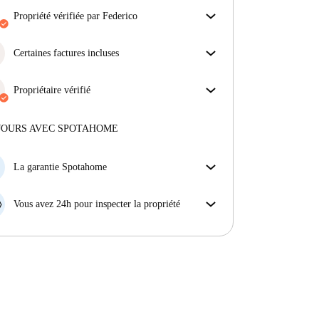
propriété vérifiée par Federico
Notre homechecker a examiné la maison pour
s'assurer que vous obtenez exactement ce que vous
Certaines factures incluses
voyez dans l'annonce.
Certaines charges sont incluses, d'autres non.
En savoir plus sur la vérification
Consulte la description de l'annonce pour voir
Propriétaire vérifié
quelles charges sont comprises dans ton loyer et
Privé
·
11 ans
avec nous
lesquelles tu devras payer en plus.
Plus d'informations sur ce propriétaire
JOURS AVEC SPOTAHOME
En savoir plus sur la vérification
La garantie Spotahome
Si le propriétaire annule votre réservation sans
préavis, nous allons soit (A) vous payer une chambre
Vous avez 24h pour inspecter la propriété
d'hôtel et vous aider à trouver un autre logement,
Si le bien ne correspond pas exactement à l'annonce
soit (B) vous rembourser en totalité.
que vous avez vue sur Spotahome, veuillez nous le
faire savoir dans les 24 heures suivant votre arrivée
afin que nous puissions trouver une solution.