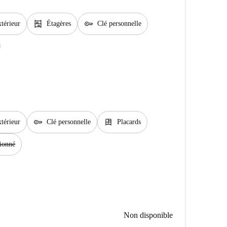
shelves
key
térieur
Étagères
Clé personnelle
key
dresser
térieur
Clé personnelle
Placards
tionné
Non disponible