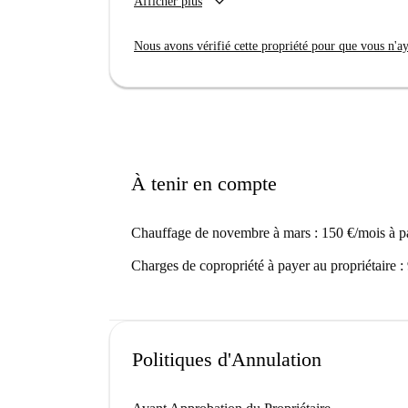
keyboard_arrow_down
Afficher plus
Situé dans le charmant quartier de Pigneto, vous 
d'Oro et le Monument à Pier Paolo Pasolini. Pro
Nous avons vérifié cette propriété pour que vous n'aye
Tondina Pizza Genuina, situés à deux pas. Trou
dynamique avec Spotahome.
À tenir en compte
Chauffage de novembre à mars : 150 €/mois à pa
Charges de copropriété à payer au propriétaire :
Politiques d'Annulation