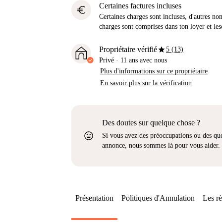
Certaines factures incluses
euro
Certaines charges sont incluses, d'autres no
charges sont comprises dans ton loyer et les
star
Propriétaire vérifié
5 (13)
Privé
·
11 ans
avec nous
Plus d'informations sur ce propriétaire
En savoir plus sur la vérification
Des doutes sur quelque chose ?
sentiment_very_satisfied
Si vous avez des préoccupations ou des que
annonce, nous sommes là pour vous aider.
Présentation
Politiques d'Annulation
Les rè