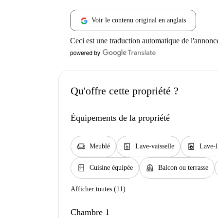
Voir le contenu original en anglais
Ceci est une traduction automatique de l'annonc
Qu'offre cette propriété ?
Équipements de la propriété
chair
dishwasher_gen
local_laundry_service
Meublé
Lave-vaisselle
Lave-l
kitchen
balcony
Cuisine équipée
Balcon ou terrasse
Afficher toutes (11)
Chambre 1