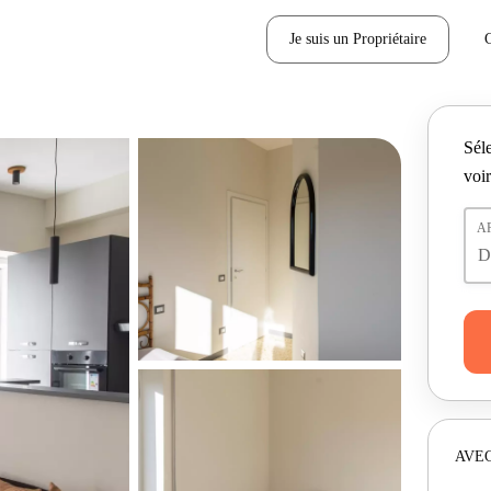
Je suis un Propriétaire
Séle
voir
A
AVEC