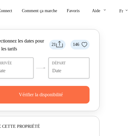
keyboard_arrow_down
keyboard_arrow_down
Connect
Comment ça marche
Favoris
Aide
Fr
ctionnez les dates pour
21
146
 les tarifs
RRIVÉE
DÉPART
Vérifier la disponibilité
 CETTE PROPRIÉTÉ