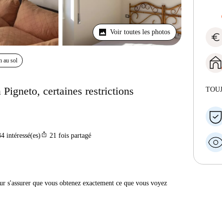
Voir toutes les photos
euro
n au sol
Pigneto, certaines restrictions
TOU
ios_share
34
intéressé(es)
21
fois partagé
r s'assurer que vous obtenez exactement ce que vous voyez