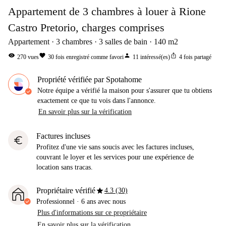
Appartement de 3 chambres à louer à Rione
Castro Pretorio, charges comprises
Appartement
3
chambres
3
salles de bain
140
m2
visibility
favorite
person
ios_share
270
vues
30
fois enregistré comme favori
11
intéressé(es)
4
fois partagé
Propriété vérifiée par Spotahome
Notre équipe a vérifié la maison pour s'assurer que tu obtiens
exactement ce que tu vois dans l'annonce.
En savoir plus sur la vérification
Factures incluses
euro
Profitez d'une vie sans soucis avec les factures incluses,
couvrant le loyer et les services pour une expérience de
location sans tracas.
star
Propriétaire vérifié
4.3 (30)
Professionnel
·
6 ans
avec nous
Plus d'informations sur ce propriétaire
En savoir plus sur la vérification