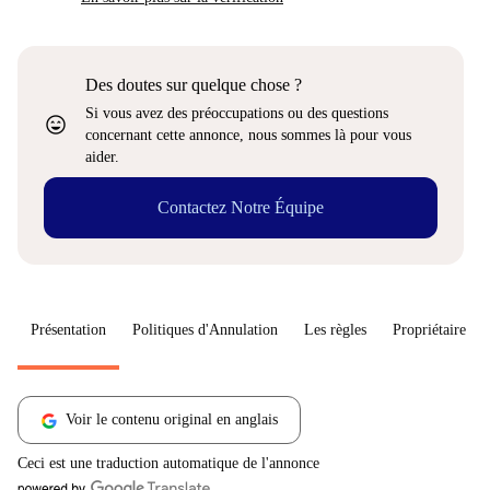
Des doutes sur quelque chose ?
Si vous avez des préoccupations ou des questions
sentiment_very_satisfied
concernant cette annonce, nous sommes là pour vous
aider.
Contactez Notre Équipe
Présentation
Politiques d'Annulation
Les règles
Propriétaire
Voir le contenu original en anglais
Ceci est une traduction automatique de l'annonce