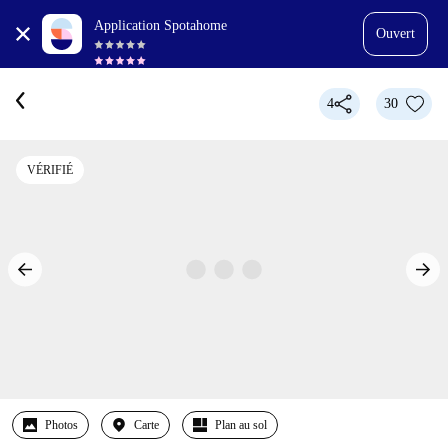
Application Spotahome
Ouvert
4
30
VÉRIFIÉ
Photos
Carte
Plan au sol