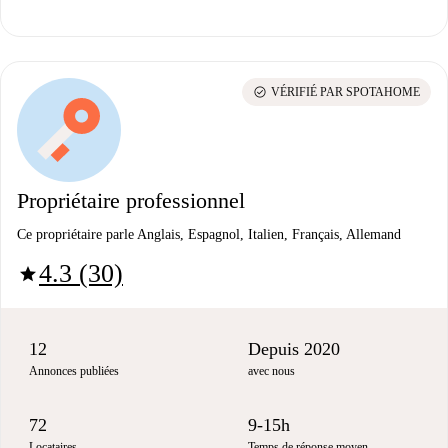
check_circle
VÉRIFIÉ PAR SPOTAHOME
Propriétaire professionnel
Ce propriétaire parle Anglais, Espagnol, Italien, Français, Allemand
4.3 (30)
star
12
Depuis 2020
Annonces publiées
avec nous
72
9-15h
Locataires
Temps de réponse moyen