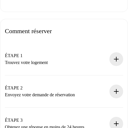
Comment réserver
ÉTAPE 1
Trouvez votre logement
Processus de réservation 100% en ligne.
Logements et Propriétaires vérifiés.
Vous disposez à l’avance de toutes les informations
ÉTAPE 2
nécessaires.
Envoyez votre demande de réservation
Envoyez les informations essentielles sur votre profil et
votre mode de paiement.
Nous ne vous facturerons rien tant que le propriétaire
ÉTAPE 3
n’aura pas accepté.
Obtenez une réponse en moins de 24 heures