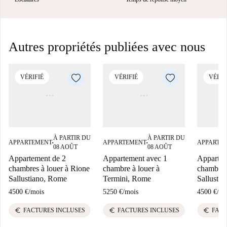
Autres propriétés publiées avec nous
VÉRIFIÉ
VÉRIFIÉ
VÉRIF
À PARTIR DU
À PARTIR DU
APPARTEMENT
APPARTEMENT
APPARTE
■
■
08 AOÛT
08 AOÛT
Appartement de 2
Appartement avec 1
Appartem
chambres à louer à Rione
chambre à louer à
chambres
Sallustiano, Rome
Termini, Rome
Sallusti
4500 €
/
mois
5250 €
/
mois
4500 €
/
mo
euro
euro
euro
FACTURES INCLUSES
FACTURES INCLUSES
FACT