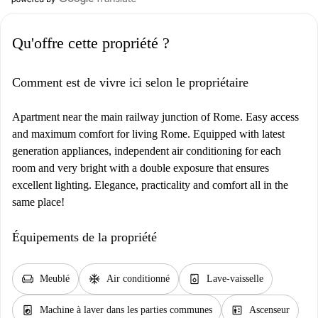
Qu'offre cette propriété ?
Comment est de vivre ici selon le propriétaire
Apartment near the main railway junction of Rome. Easy access
and maximum comfort for living Rome. Equipped with latest
generation appliances, independent air conditioning for each
room and very bright with a double exposure that ensures
excellent lighting. Elegance, practicality and comfort all in the
same place!
Équipements de la propriété
chair
ac_unit
dishwasher_gen
Meublé
Air conditionné
Lave-vaisselle
local_laundry_service
elevator
Machine à laver dans les parties communes
Ascenseur