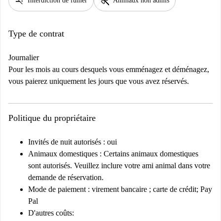
smoke_free
pet_supplies
Interdiction de fumer
Animaux non admis
Type de contrat
Journalier
Pour les mois au cours desquels vous emménagez et déménagez,
vous paierez uniquement les jours que vous avez réservés.
Politique du propriétaire
Invités de nuit autorisés : oui
Animaux domestiques : Certains animaux domestiques
sont autorisés. Veuillez inclure votre ami animal dans votre
demande de réservation.
Mode de paiement : virement bancaire ; carte de crédit; Pay
Pal
D'autres coûts: