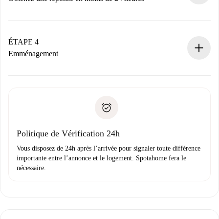
Le propriétaire dispose de 24 heures pour confirmer.
Si accepté, nous vous facturerons et vous mettrons en
contact avec le propriétaire.
ÉTAPE 4
Si refusé : aucun prélèvement et nous vous proposerons
Emménagement
d’autres options.
Accordez avec le propriétaire les détails de votre arrivée,
Documents requis si votre logement est «
Spotahome plus
remise des clés, etc.
».
Spotahome transférera le premier paiement au propriétaire
Pièce d’identité ou Passeport
uniquement si aucun problème n'est signalé.
Justificatif de solvabilité
Domiciliation bancaire
Politique de Vérification 24h
Vous disposez de 24h après l’arrivée pour signaler toute différence
importante entre l’annonce et le logement. Spotahome fera le
nécessaire.