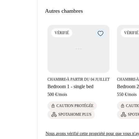
Porta Maggiore à seulement 5 minutes à pied de
Autres chambres
VÉRIFIÉ
VÉRIFIÉ
CHAMBRE
À PARTIR DU 04 JUILLET
CHAMBRE
À
■
■
Bedroom 1 - single bed
Bedroom 2 
500 €
/
mois
550 €
/
mois
lock
lock
CAUTION PROTÉGÉE
CAUTI
SPOTAHOME PLUS
SPOT
Nous avons vérifié cette propriété pour que vous n'aye