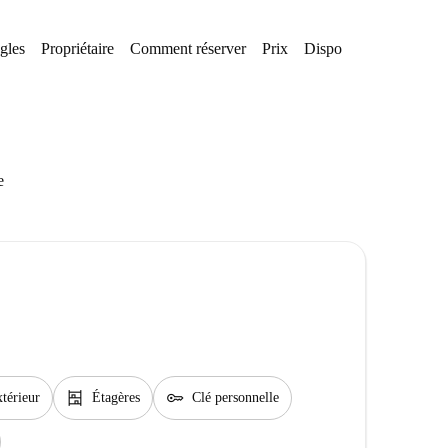
gles
Propriétaire
Comment réserver
Prix
Disponibilités
Quarti
e
shelves
key
térieur
Étagères
Clé personnelle