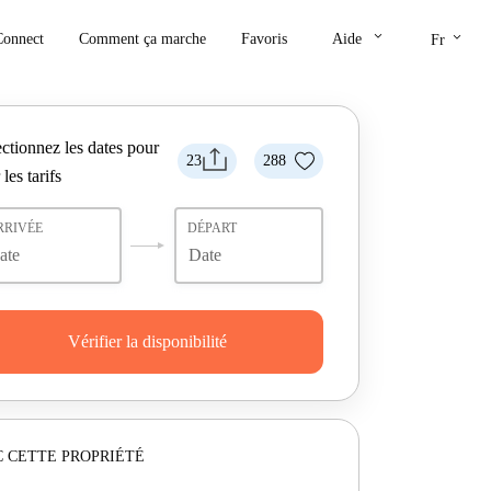
keyboard_arrow_down
keyboard_arrow_down
Connect
Comment ça marche
Favoris
Aide
Fr
ctionnez les dates pour
23
288
 les tarifs
RRIVÉE
DÉPART
Vérifier la disponibilité
 CETTE PROPRIÉTÉ