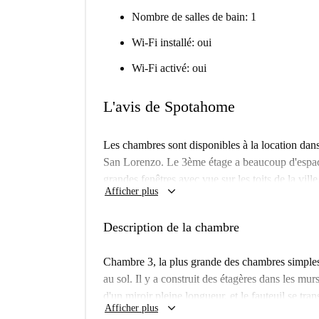
Nombre de salles de bain: 1
Wi-Fi installé: oui
Wi-Fi activé: oui
L'avis de Spotahome
Les chambres sont disponibles à la location dan
San Lorenzo. Le 3ème étage a beaucoup d'espace
grandes fenêtres avec vue sur les toits de la vil
keyboard_arrow_down
Afficher plus
idéal pour les étudiants de l'université voisine.
comprend une table à manger et un canapé, de so
Description de la chambre
connaître vos nouveaux colocataires.
Vous serez vivant dans une zone fantastique pou
Chambre 3, la plus grande des chambres simples,
Sapienza Università di Roma, et avec des charge
au sol. Il y a construit des étagères dans les mu
à proximité. Aussi bien que les supermarchés pr
d'un miroir pleine longueur, et le fauteuil se tran
keyboard_arrow_down
beaucoup de bars, aux restaurants et cafés à pro
Afficher plus
chambre comprend des étagères supplémentaire