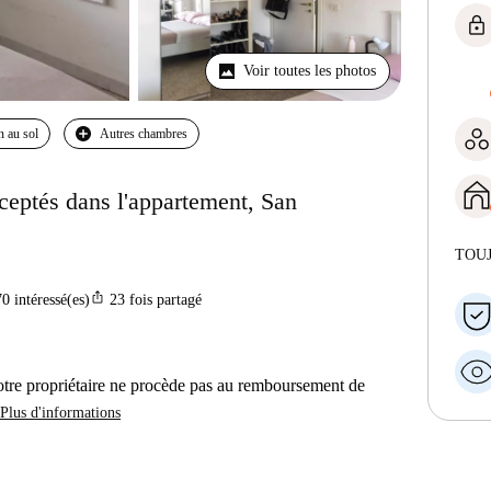
lock
Voir toutes les photos
n au sol
Autres chambres
eptés dans l'appartement, San
TOU
ios_share
70
intéressé(es)
23
fois partagé
otre propriétaire ne procède pas au remboursement de
Plus d'informations