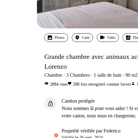
Photos
Carte
Vidéo
Pla
Grande chambre avec animaux acc
Lorenzo
Chambre
3
Chambres
1
salle de bain
90
m2
visibility
favorite
person
2884
vues
288
fois enregistré comme favori
Caution protégée
lock
Nous sommes là pour vous aider ! Si v
votre cation, nous nous en chargerons.
propriété vérifiée par Federico
Vérifié le
26 sept. 2024