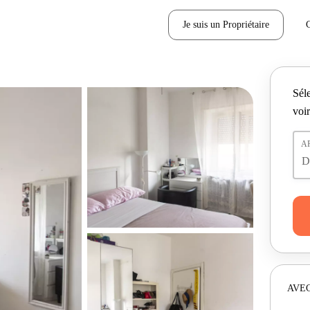
Je suis un Propriétaire
Séle
voir
A
AVEC