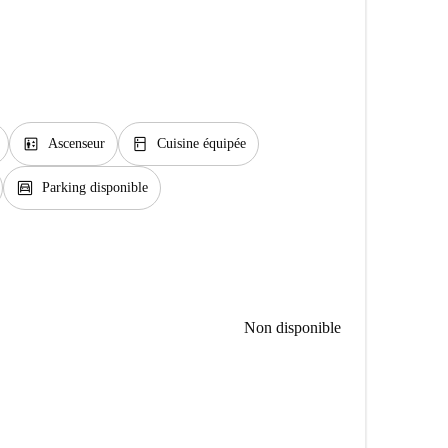
elevator
kitchen
Ascenseur
Cuisine équipée
garage
Parking disponible
Non disponible