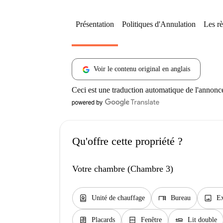
Présentation
Politiques d'Annulation
Les rè
Voir le contenu original en anglais
Ceci est une traduction automatique de l'annonc
Qu'offre cette propriété ?
Votre chambre (Chambre 3)
water_heater
desk
image
Unité de chauffage
Bureau
Ex
dresser
window_closed
airline_seat_flat
Placards
Fenêtre
Lit double