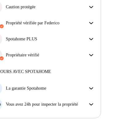
Caution protégée
Nous sommes là pour vous aider ! Si votre
propriétaire ne procède pas au remboursement de
propriété vérifiée par Federico
votre cation, nous nous en chargerons.
Notre homechecker a examiné la maison pour
Plus d'informations
s'assurer que vous obtenez exactement ce que vous
Spotahome PLUS
voyez dans l'annonce.
Offre la meilleure expérience en matière de sécurité
En savoir plus sur la vérification
pour nos locataires en offrant l'accès aux normes de
Propriétaire vérifié
sécurité les plus élevées et un soutien supplémentaire
Professionnel
·
10 ans
avec nous
tout au long de la location.
Voir plus
Plus d'informations sur ce propriétaire
JOURS AVEC SPOTAHOME
En savoir plus sur la vérification
La garantie Spotahome
Si le propriétaire annule votre réservation sans
préavis, nous allons soit (A) vous payer une chambre
Vous avez 24h pour inspecter la propriété
d'hôtel et vous aider à trouver un autre logement,
Si le bien ne correspond pas exactement à l'annonce
soit (B) vous rembourser en totalité.
que vous avez vue sur Spotahome, veuillez nous le
faire savoir dans les 24 heures suivant votre arrivée
afin que nous puissions trouver une solution.