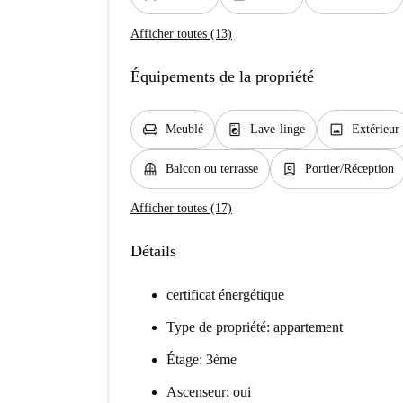
Afficher toutes (13)
Équipements de la propriété
chair
local_laundry_service
image
Meublé
Lave-linge
Extérieur
balcony
person_book
Balcon ou terrasse
Portier/Réception
Afficher toutes (17)
Détails
certificat énergétique
Type de propriété: appartement
Étage: 3ème
Ascenseur: oui