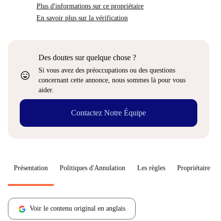
Plus d'informations sur ce propriétaire
En savoir plus sur la vérification
Des doutes sur quelque chose ?
Si vous avez des préoccupations ou des questions
sentiment_very_satisfied
concernant cette annonce, nous sommes là pour vous
aider.
Contactez Notre Équipe
Présentation
Politiques d'Annulation
Les règles
Propriétaire
Voir le contenu original en anglais