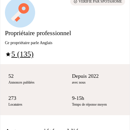
check_circle
VÉRIFIÉ PAR SPOTAHOME
Propriétaire professionnel
Ce propriétaire parle Anglais
5 (135)
star
52
Depuis 2022
Annonces publiées
avec nous
273
9-15h
Locataires
Temps de réponse moyen