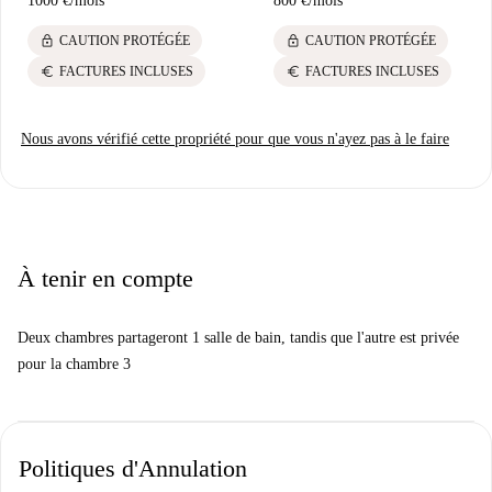
1000 €
/
mois
800 €
/
mois
lock
lock
CAUTION PROTÉGÉE
CAUTION PROTÉGÉE
euro
euro
FACTURES INCLUSES
FACTURES INCLUSES
Nous avons vérifié cette propriété pour que vous n'ayez pas à le faire
À tenir en compte
Deux chambres partageront 1 salle de bain, tandis que l'autre est privée
pour la chambre 3
Politiques d'Annulation