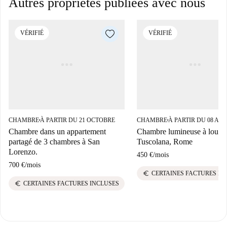
Autres propriétés publiées avec nous
VÉRIFIÉ
VÉRIFIÉ
CHAMBRE
À PARTIR DU 21 OCTOBRE
CHAMBRE
À PARTIR DU 08 AO
■
■
Chambre dans un appartement
Chambre lumineuse à louer 
partagé de 3 chambres à San
Tuscolana, Rome
Lorenzo.
450 €
/
mois
700 €
/
mois
euro
CERTAINES FACTURES IN
euro
CERTAINES FACTURES INCLUSES