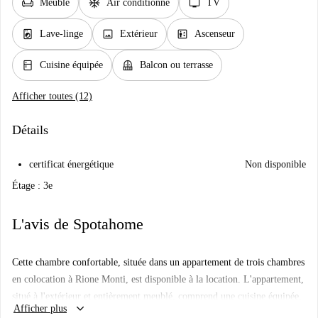
chair
ac_unit
tv
Meublé
Air conditionné
TV
local_laundry_service
image
elevator
Lave-linge
Extérieur
Ascenseur
kitchen
balcony
Cuisine équipée
Balcon ou terrasse
Afficher toutes (12)
Détails
certificat énergétique
Non disponible
Étage : 3e
L'avis de Spotahome
Cette chambre confortable, située dans un appartement de trois chambres
en colocation à Rione Monti, est disponible à la location. L'appartement,
situé à l'extérieur et entièrement meublé, comprend une cuisine équipée,
keyboard_arrow_down
Afficher plus
la climatisation individuelle, un lave-linge, un four, une télévision et un