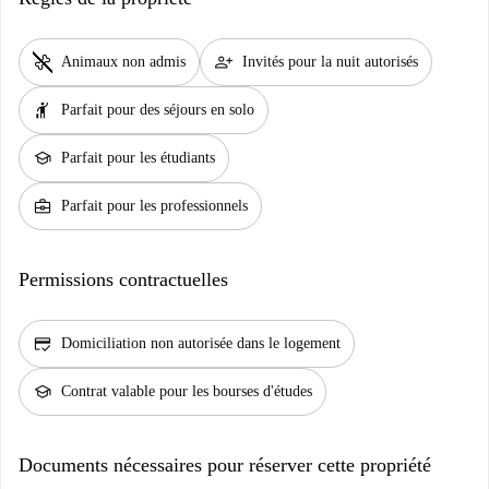
pet_supplies
person_add
Animaux non admis
Invités pour la nuit autorisés
hail
Parfait pour des séjours en solo
school
Parfait pour les étudiants
business_center
Parfait pour les professionnels
Permissions contractuelles
credit_score
Domiciliation non autorisée dans le logement
school
Contrat valable pour les bourses d'études
Documents nécessaires pour réserver cette propriété