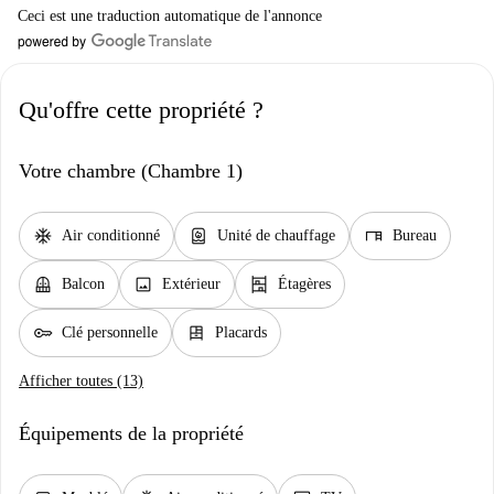
Ceci est une traduction automatique de l'annonce
Qu'offre cette propriété ?
Votre chambre (Chambre 1)
ac_unit
water_heater
desk
Air conditionné
Unité de chauffage
Bureau
balcony
image
shelves
Balcon
Extérieur
Étagères
key
dresser
Clé personnelle
Placards
Afficher toutes (13)
Équipements de la propriété