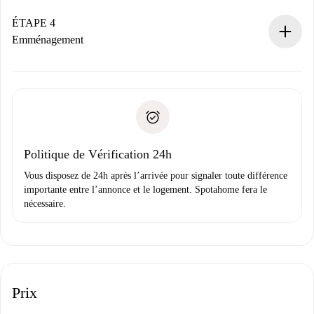
Si accepté, nous vous facturerons et vous mettrons en
contact avec le propriétaire.
ÉTAPE 4
Si refusé : aucun prélèvement et nous vous proposerons
Emménagement
d’autres options.
Accordez avec le propriétaire les détails de votre arrivée,
Documents requis si votre logement est «
Spotahome plus
remise des clés, etc.
».
Spotahome transférera le premier paiement au propriétaire
Pièce d’identité ou Passeport
uniquement si aucun problème n'est signalé.
Justificatif de solvabilité
Domiciliation bancaire
Politique de Vérification 24h
Vous disposez de 24h après l’arrivée pour signaler toute différence
importante entre l’annonce et le logement. Spotahome fera le
nécessaire.
Prix