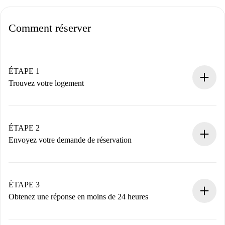
Comment réserver
ÉTAPE 1
Trouvez votre logement
Processus de réservation 100% en ligne.
Logements et Propriétaires vérifiés.
Vous disposez à l’avance de toutes les informations
ÉTAPE 2
nécessaires.
Envoyez votre demande de réservation
Envoyez les informations essentielles sur votre profil et
votre mode de paiement.
Nous ne vous facturerons rien tant que le propriétaire
ÉTAPE 3
n’aura pas accepté.
Obtenez une réponse en moins de 24 heures
Le propriétaire dispose de 24 heures pour confirmer.