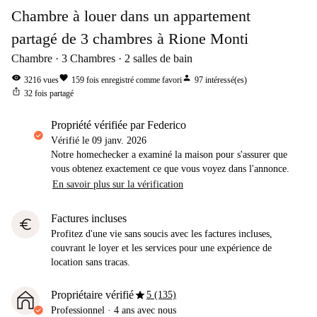
Chambre à louer dans un appartement
partagé de 3 chambres à Rione Monti
Chambre
3
Chambres
2
salles de bain
visibility
favorite
person
3216
vues
159
fois enregistré comme favori
97
intéressé(es)
ios_share
32
fois partagé
propriété vérifiée par Federico
Vérifié le
09 janv. 2026
Notre homechecker a examiné la maison pour s'assurer que
vous obtenez exactement ce que vous voyez dans l'annonce.
En savoir plus sur la vérification
Factures incluses
euro
Profitez d'une vie sans soucis avec les factures incluses,
couvrant le loyer et les services pour une expérience de
location sans tracas.
star
Propriétaire vérifié
5 (135)
Professionnel
·
4 ans
avec nous