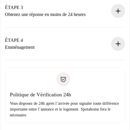
votre mode de paiement.
Nous ne vous facturerons rien tant que le propriétaire
ÉTAPE 3
n’aura pas accepté.
Obtenez une réponse en moins de 24 heures
Le propriétaire dispose de 24 heures pour confirmer.
Si accepté, nous vous facturerons et vous mettrons en
contact avec le propriétaire.
ÉTAPE 4
Si refusé : aucun prélèvement et nous vous proposerons
Emménagement
d’autres options.
Accordez avec le propriétaire les détails de votre arrivée,
Documents requis si votre logement est «
Spotahome plus
remise des clés, etc.
».
Spotahome transférera le premier paiement au propriétaire
Pièce d’identité ou Passeport
uniquement si aucun problème n'est signalé.
Justificatif de solvabilité
Domiciliation bancaire
Politique de Vérification 24h
Vous disposez de 24h après l’arrivée pour signaler toute différence
importante entre l’annonce et le logement. Spotahome fera le
nécessaire.