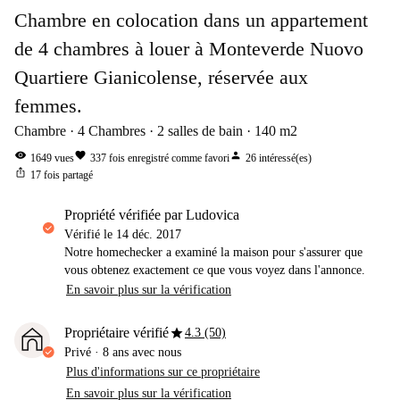
Chambre en colocation dans un appartement
de 4 chambres à louer à Monteverde Nuovo
Quartiere Gianicolense, réservée aux
femmes.
Chambre
4
Chambres
2
salles de bain
140
m2
visibility
favorite
person
1649
vues
337
fois enregistré comme favori
26
intéressé(es)
ios_share
17
fois partagé
propriété vérifiée par Ludovica
Vérifié le
14 déc. 2017
Notre homechecker a examiné la maison pour s'assurer que
vous obtenez exactement ce que vous voyez dans l'annonce.
En savoir plus sur la vérification
star
Propriétaire vérifié
4.3 (50)
Privé
·
8 ans
avec nous
Plus d'informations sur ce propriétaire
En savoir plus sur la vérification