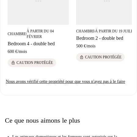
vous trouverez des supermarchés comme Olímpica et Elite Supermercati.
Vous pourrez également profiter de restaurants tels que La Pietra
Scheggiata et Ristretto Bar Caffetteria. Pour une immersion dans la vie
urbaine, explorez les attractions touristiques des environs, notamment La
À PARTIR DU 04
CHAMBRE
À PARTIR DU 19 JUILLE
■
Frocesteria et la Villa di Orazio.
CHAMBRE
■
FÉVRIER
Bedroom 2 - double bed
Bedroom 4 - double bed
500 €
/
mois
600 €
/
mois
lock
CAUTION PROTÉGÉE
lock
CAUTION PROTÉGÉE
Nous avons vérifié cette propriété pour que vous n'ayez pas à le faire
Ce que nous aimons le plus
Les animaux domestiques et les fumeurs sont autorisés sur la