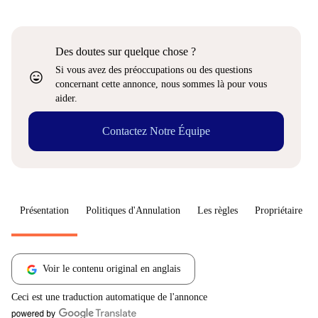
Des doutes sur quelque chose ?
Si vous avez des préoccupations ou des questions
sentiment_very_satisfied
concernant cette annonce, nous sommes là pour vous
aider.
Contactez Notre Équipe
Présentation
Politiques d'Annulation
Les règles
Propriétaire
Voir le contenu original en anglais
Ceci est une traduction automatique de l'annonce