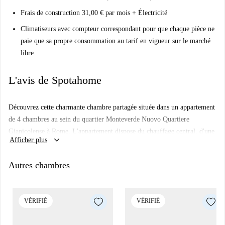
Frais de construction 31,00 € par mois + Électricité
Climatiseurs avec compteur correspondant pour que chaque pièce ne
paie que sa propre consommation au tarif en vigueur sur le marché
libre.
L'avis de Spotahome
Découvrez cette charmante chambre partagée située dans un appartement
de 4 chambres au sein du quartier Monteverde Nuovo Quartiere
Gianicolense à Rome. L'appartement dispose du chauffage central, d'une
keyboard_arrow_down
Afficher plus
cuisine entièrement équipée et d'un balcon. Meublé pour votre confort, il
est idéal pour une colocation féminine, notamment des jeunes femmes
Autres chambres
actives, des couples et des étudiantes. Bien que le Wi-Fi ne soit pas
disponible, Spotahome a personnellement vérifié le logement, vous
garantissant ainsi fiabilité et exactitude des informations.
VÉRIFIÉ
VÉRIFIÉ
Le quartier Monteverde Nuovo Quartiere Gianicolense offre un cadre de
vie pratique et un accès facile aux points d'intérêt locaux. À proximité,