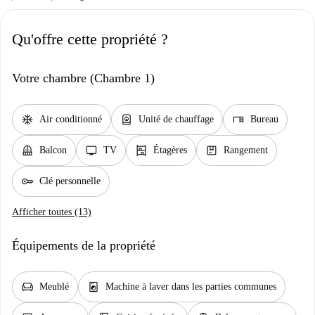
Qu'offre cette propriété ?
Votre chambre (Chambre 1)
ac_unit
water_heater
desk
Air conditionné
Unité de chauffage
Bureau
balcony
tv
shelves
package
Balcon
TV
Étagères
Rangement
key
Clé personnelle
Afficher toutes (13)
Équipements de la propriété
chair
local_laundry_service
Meublé
Machine à laver dans les parties communes