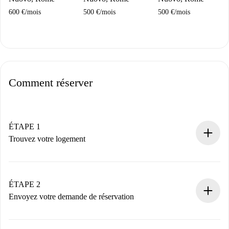
600 €
/
mois
500 €
/
mois
500 €
/
mois
Comment réserver
ÉTAPE 1
Trouvez votre logement
Processus de réservation 100% en ligne.
Logements et Propriétaires vérifiés.
Vous disposez à l’avance de toutes les informations
ÉTAPE 2
nécessaires.
Envoyez votre demande de réservation
Envoyez les informations essentielles sur votre profil et