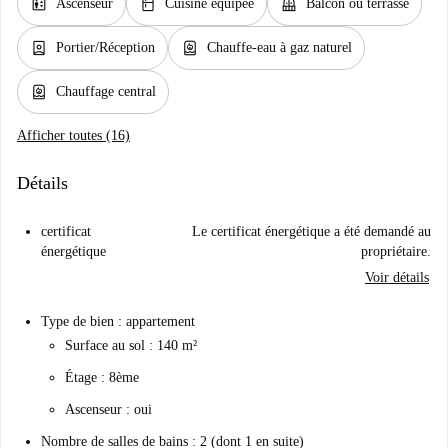
elevator
kitchen
balcony
Ascenseur
Cuisine équipée
Balcon ou terrasse
person_book
water_heater
Portier/Réception
Chauffe-eau à gaz naturel
water_heater
Chauffage central
Afficher toutes (16)
Détails
certificat
Le certificat énergétique a été demandé au
énergétique
propriétaire.
Voir détails
Type de bien : appartement
Surface au sol : 140 m²
Étage : 8ème
Ascenseur : oui
Nombre de salles de bains : 2 (dont 1 en suite)