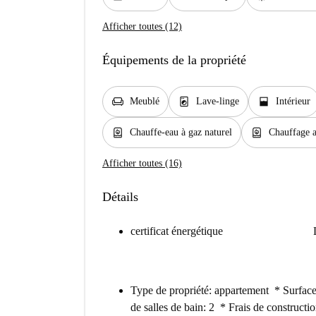
Afficher toutes (12)
Équipements de la propriété
chair
local_laundry_service
window_open
Meublé
Lave-linge
Intérieur
water_heater
water_heater
Chauffe-eau à gaz naturel
Chauffage a
Afficher toutes (16)
Détails
certificat énergétique
Type de propriété: appartement * Surfa
de salles de bain: 2 * Frais de constructi