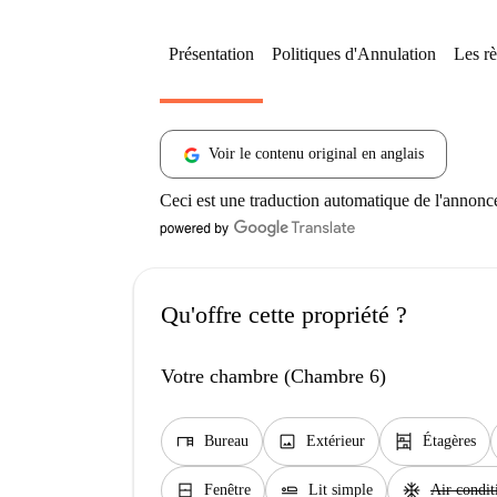
Présentation
Politiques d'Annulation
Les rè
Voir le contenu original en anglais
Ceci est une traduction automatique de l'annonc
Qu'offre cette propriété ?
Votre chambre (Chambre 6)
desk
image
shelves
Bureau
Extérieur
Étagères
window_closed
airline_seat_flat
ac_unit
Fenêtre
Lit simple
Air condit