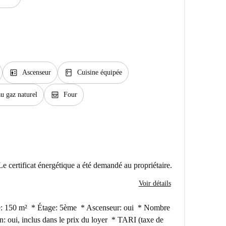
elevator
kitchen
Ascenseur
Cuisine équipée
oven_gen
u gaz naturel
Four
Le certificat énergétique a été demandé au propriétaire.
Voir détails
ce: 150 m² * Étage: 5ème * Ascenseur: oui * Nombre
on: oui, inclus dans le prix du loyer * TARI (taxe de