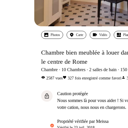
Photos
Carte
Vidéo
Pla
Chambre bien meublée à louer da
le centre de Rome
Chambre
10
Chambres
2
salles de bain
150
visibility
favorite
person
2587
vues
327
fois enregistré comme favori
Caution protégée
lock
Nous sommes là pour vous aider ! Si v
votre cation, nous nous en chargerons.
propriété vérifiée par Meissa
Vérifié le
23 juil. 2018