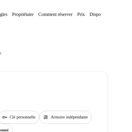
gles
Propriétaire
Comment réserver
Prix
Disponibilités
Quarti
e
key
dresser
Clé personnelle
Armoire indépendante
ionné