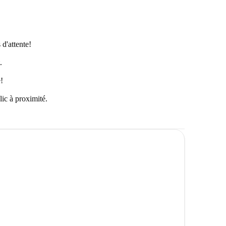
 d'attente!
.
!
lic à proximité.