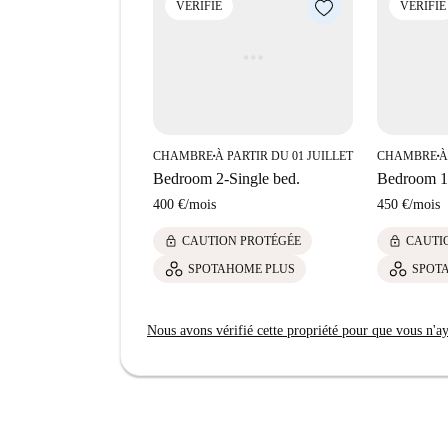
VÉRIFIÉ
VÉRIFIÉ
CHAMBRE
À PARTIR DU 01 JUILLET
CHAMBRE
À
■
■
Bedroom 2-Single bed.
Bedroom 1
400 €
/
mois
450 €
/
mois
lock
lock
CAUTION PROTÉGÉE
CAUTI
SPOTAHOME PLUS
SPOT
Nous avons vérifié cette propriété pour que vous n'aye