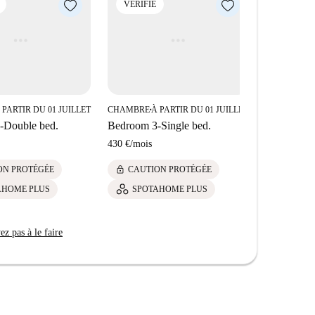
VÉRIFIÉ
VÉRIFIÉ
 PARTIR DU 01 JUILLET
CHAMBRE
À PARTIR DU 01 JUILLET
CHAMBRE
À
■
■
-Double bed.
Bedroom 3-Single bed.
Bedroom 4 
430 €
/
mois
450 €
/
mois
lock
lock
ON PROTÉGÉE
CAUTION PROTÉGÉE
CAUTI
AHOME PLUS
SPOTAHOME PLUS
SPOT
z pas à le faire