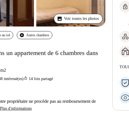
lock
Voir toutes les photos
n au sol
Autres chambres
ns un appartement de 6 chambres dans
TOU
m2
ios_share
38
intéressé(es)
14
fois partagé
otre propriétaire ne procède pas au remboursement de
Plus d'informations