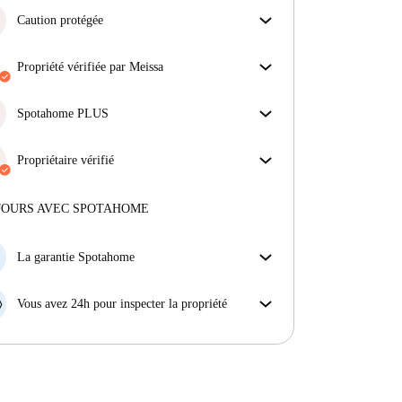
Caution protégée
Nous sommes là pour vous aider ! Si votre
propriétaire ne procède pas au remboursement de
propriété vérifiée par Meissa
votre cation, nous nous en chargerons.
Notre homechecker a examiné la maison pour
Plus d'informations
s'assurer que vous obtenez exactement ce que vous
Spotahome PLUS
voyez dans l'annonce.
Offre la meilleure expérience en matière de sécurité
En savoir plus sur la vérification
pour nos locataires en offrant l'accès aux normes de
Propriétaire vérifié
sécurité les plus élevées et un soutien supplémentaire
Privé
·
8 ans
avec nous
tout au long de la location.
Voir plus
Plus d'informations sur ce propriétaire
JOURS AVEC SPOTAHOME
En savoir plus sur la vérification
La garantie Spotahome
Si le propriétaire annule votre réservation sans
préavis, nous allons soit (A) vous payer une chambre
Vous avez 24h pour inspecter la propriété
d'hôtel et vous aider à trouver un autre logement,
Si le bien ne correspond pas exactement à l'annonce
soit (B) vous rembourser en totalité.
que vous avez vue sur Spotahome, veuillez nous le
faire savoir dans les 24 heures suivant votre arrivée
afin que nous puissions trouver une solution.