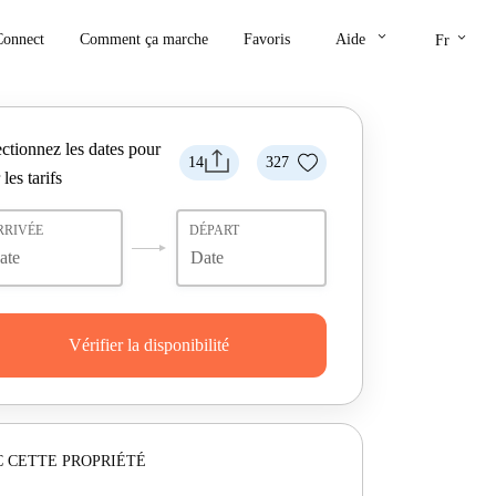
keyboard_arrow_down
keyboard_arrow_down
Connect
Comment ça marche
Favoris
Aide
Fr
ctionnez les dates pour
14
327
 les tarifs
RRIVÉE
DÉPART
Vérifier la disponibilité
 CETTE PROPRIÉTÉ