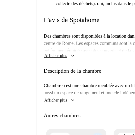
collecte des déchets): oui, inclus dans le 
L'avis de Spotahome
Des chambres sont disponibles à la location dan
centre de Rome. Les espaces communs sont la cuis
entièrement équipée avec des couverts et de la va
keyboard_arrow_down
Afficher plus
d'un four et d'une cuisinière électrique. Les sall
lavabo et d'une douche. L'un d'eux dispose égal
Description de la chambre
L'appartement est juste à côté d'un jardin, et il 
y a aussi beaucoup d'options de transport public
Chambre 6 est une chambre meublée avec un lit 
déplacer à Rome!
aussi un espace de rangement et une clé indépend
keyboard_arrow_down
Afficher plus
Autres chambres