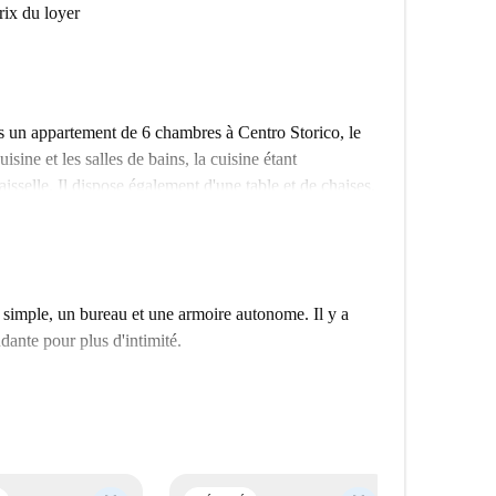
prix du loyer
s un appartement de 6 chambres à Centro Storico, le
ine et les salles de bains, la cuisine étant
isselle. Il dispose également d'une table et de chaises,
es de bains sont pourvues de toilettes, d'un bidet, d'un
ement d'une machine à laver.
y a beaucoup de restaurants, cafés et bars à proximité. Il
 à proximité, donc c'est facile pour vous de vous
simple, un bureau et une armoire autonome. Il y a
ante pour plus d'intimité.