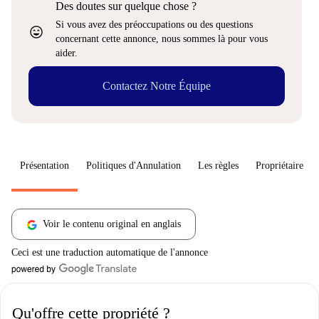
Des doutes sur quelque chose ?
Si vous avez des préoccupations ou des questions
sentiment_very_satisfied
concernant cette annonce, nous sommes là pour vous
aider.
Contactez Notre Équipe
Présentation
Politiques d'Annulation
Les règles
Propriétaire
Voir le contenu original en anglais
Ceci est une traduction automatique de l'annonce
Qu'offre cette propriété ?