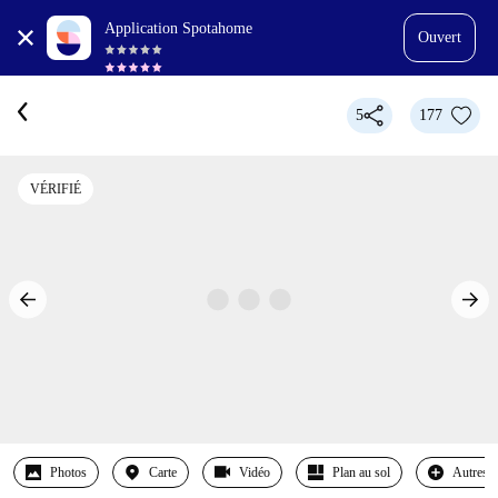
Application Spotahome
Ouvert
5
177
VÉRIFIÉ
Photos
Carte
Vidéo
Plan au sol
Autres 