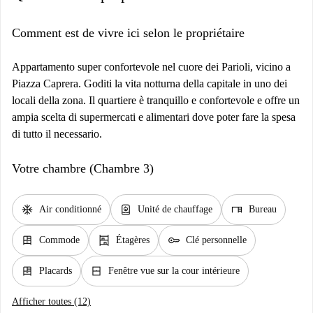
Comment est de vivre ici selon le propriétaire
Appartamento super confortevole nel cuore dei Parioli, vicino a
Piazza Caprera. Goditi la vita notturna della capitale in uno dei
locali della zona. Il quartiere è tranquillo e confortevole e offre un
ampia scelta di supermercati e alimentari dove poter fare la spesa
di tutto il necessario.
Votre chambre (Chambre 3)
ac_unit
water_heater
desk
Air conditionné
Unité de chauffage
Bureau
dresser
shelves
key
Commode
Étagères
Clé personnelle
dresser
window_closed
Placards
Fenêtre vue sur la cour intérieure
Afficher toutes (12)