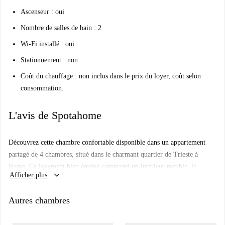
Ascenseur : oui
Nombre de salles de bain : 2
Wi-Fi installé : oui
Stationnement : non
Coût du chauffage : non inclus dans le prix du loyer, coût selon
consommation.
L'avis de Spotahome
Découvrez cette chambre confortable disponible dans un appartement
partagé de 4 chambres, situé dans le charmant quartier de Trieste à
Rome. Ce logement bien équipé comprend un intérieur meublé, le
keyboard_arrow_down
Afficher plus
chauffage central et une cuisine entièrement équipée avec four. Un lave-
linge privatif est à votre disposition. Il est interdit de fumer, d'accueillir
Autres chambres
des animaux domestiques ou des invités pour la nuit. Le propriétaire
exige certains justificatifs. Cet appartement a été vérifié par Spotahome,