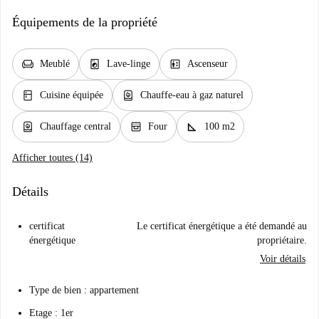
Équipements de la propriété
chair
local_laundry_service
elevator
Meublé
Lave-linge
Ascenseur
kitchen
water_heater
Cuisine équipée
Chauffe-eau à gaz naturel
water_heater
oven_gen
square_foot
Chauffage central
Four
100 m2
Afficher toutes (14)
Détails
certificat
Le certificat énergétique a été demandé au
énergétique
propriétaire.
Voir détails
Type de bien : appartement
Etage : 1er