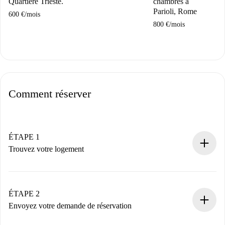
Quartiere Trieste.
chambres à
Parioli, Rome
600 €
/
mois
800 €
/
mois
Comment réserver
ÉTAPE 1
Trouvez votre logement
Processus de réservation 100% en ligne.
Logements et Propriétaires vérifiés.
Vous disposez à l’avance de toutes les informations
ÉTAPE 2
nécessaires.
Envoyez votre demande de réservation