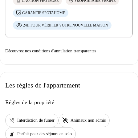
lock
check_circle
CAUTION PROTÉGÉE
PROPRIÉTAIRE VÉRIFIÉ
GARANTIE SPOTAHOME
24H POUR VÉRIFIER VOTRE NOUVELLE MAISON
Découvrez nos conditions d'annulation transparentes
Les règles de l'appartement
Règles de la propriété
smoke_free
pet_supplies
Interdiction de fumer
Animaux non admis
hail
Parfait pour des séjours en solo