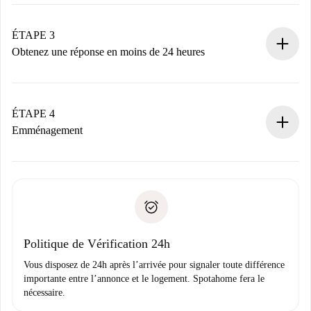
Envoyez les informations essentielles sur votre profil et
votre mode de paiement.
Nous ne vous facturerons rien tant que le propriétaire
ÉTAPE 3
n’aura pas accepté.
Obtenez une réponse en moins de 24 heures
Le propriétaire dispose de 24 heures pour confirmer.
Si accepté, nous vous facturerons et vous mettrons en
contact avec le propriétaire.
ÉTAPE 4
Si refusé : aucun prélèvement et nous vous proposerons
Emménagement
d’autres options.
Accordez avec le propriétaire les détails de votre arrivée,
Documents requis si votre logement est «
Spotahome plus
remise des clés, etc.
».
Spotahome transférera le premier paiement au propriétaire
Pièce d’identité ou Passeport
uniquement si aucun problème n'est signalé.
Justificatif de solvabilité
Domiciliation bancaire
Politique de Vérification 24h
Vous disposez de 24h après l’arrivée pour signaler toute différence
importante entre l’annonce et le logement. Spotahome fera le
nécessaire.