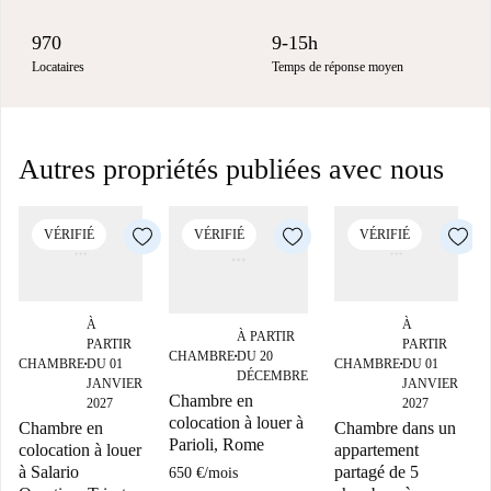
970
9-15h
Locataires
Temps de réponse moyen
Autres propriétés publiées avec nous
VÉRIFIÉ
VÉRIFIÉ
VÉRIFIÉ
À
À
À PARTIR
PARTIR
PARTIR
CHAMBRE
DU 20
■
CHAMBRE
DU 01
CHAMBRE
DU 01
■
■
DÉCEMBRE
JANVIER
JANVIER
Chambre en
2027
2027
colocation à louer à
Chambre en
Chambre dans un
Parioli, Rome
colocation à louer
appartement
à Salario
partagé de 5
650 €
/
mois