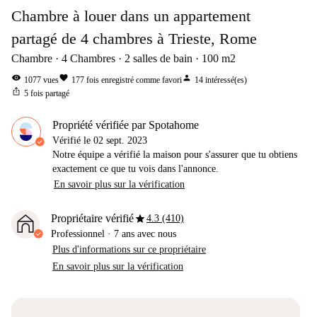
Chambre à louer dans un appartement
partagé de 4 chambres à Trieste, Rome
Chambre
4
Chambres
2
salles de bain
100
m2
visibility
favorite
person
1077
vues
177
fois enregistré comme favori
14
intéressé(es)
ios_share
5
fois partagé
Propriété vérifiée par Spotahome
Vérifié le
02 sept. 2023
Notre équipe a vérifié la maison pour s'assurer que tu obtiens
exactement ce que tu vois dans l'annonce.
En savoir plus sur la vérification
star
Propriétaire vérifié
4.3 (410)
Professionnel
·
7 ans
avec nous
Plus d'informations sur ce propriétaire
En savoir plus sur la vérification